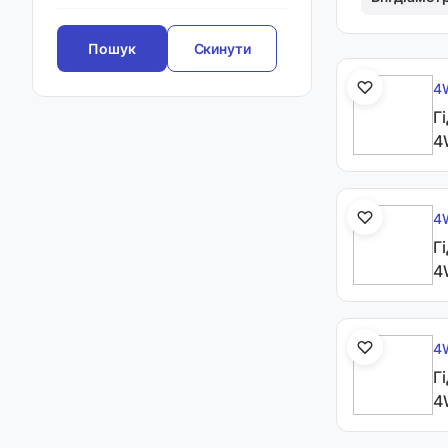
Скинути
4
Г
4
4
Г
4
4
Г
4