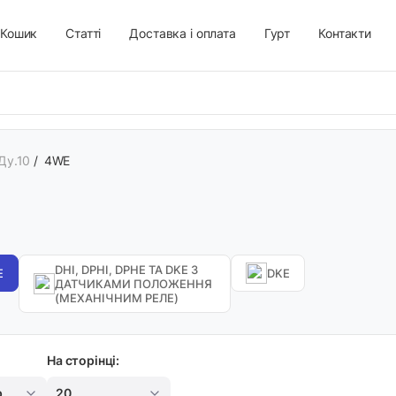
Кошик
Статті
Доставка і оплата
Гурт
Контакти
Ду.10
/
4WE
DHI, DPHI, DPHE ТА DKE З
E
DKE
ДАТЧИКАМИ ПОЛОЖЕННЯ
(МЕХАНІЧНИМ РЕЛЕ)
На сторінці:
р
20