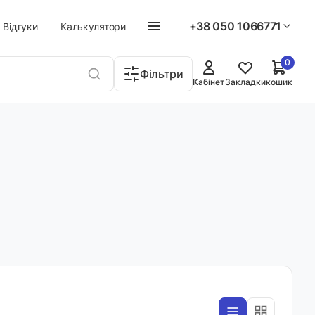
+38 050 1066771
Відгуки
Калькулятори
0
Фільтри
Кабінет
Закладки
кошик