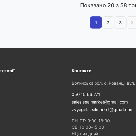
Показано
20
з 58 то
1
2
3
тегорії
Контакти
Волинська обл. с. Рованці, вул.
050 10 66 771
sales.sealmarket@gmail.com
zvyagel.sealmarket@gmail.com
ПН-ПТ: 9:00-18:00
СБ: 10:00-15:00
НД: вихідний