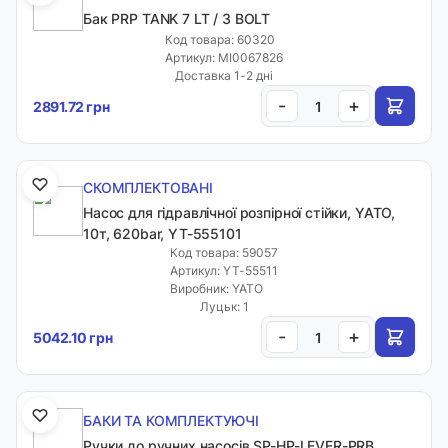
Бак PRP TANK 7 LT / 3 BOLT
Код товара: 60320
Артикул: MI0067826
Доставка 1-2 дні
-
+
2891.72 грн
СКОМПЛЕКТОВАНІ
Насос для гідравлічної розпірної стійки, YATO,
10т, 620bar, YT-555101
Код товара: 59057
Артикул: YT-55511
Виробник: YATO
Луцьк: 1
-
+
5042.10 грн
БАКИ ТА КОМПЛЕКТУЮЧІ
Ручки до ручних насосів SP-HP-LEVER-PRB