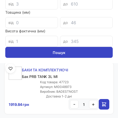
від
до
Товщина (мм)
БАКИ ТА КОМПЛЕКТУЮЧІ
Бак PRB TANK 2L MI
від
до
Код товара: 47722
Артикул: MI0055545
Висота фактична (мм)
Виробник: BADESTNOST
Доставка 1-2 дні
від
до
-
+
1824.16 грн
БАКИ ТА КОМПЛЕКТУЮЧІ
Бак PRB TANK 3L MI
Код товара: 47723
Артикул: MI0048973
Виробник: BADESTNOST
Доставка 1-2 дні
-
+
1919.84 грн