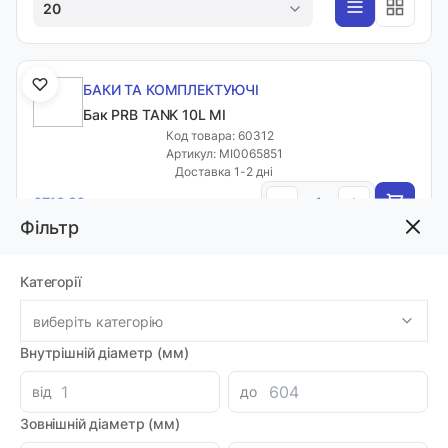
20
БАКИ ТА КОМПЛЕКТУЮЧІ
Бак PRB TANK 10L MI
Код товара: 60312
Артикул: MI0065851
Доставка 1-2 дні
-
+
6719.96 грн
Фільтр
Категорії
БАКИ ТА КОМПЛЕКТУЮЧІ
Бак PRB TANK 1L MI
виберіть категорію
Код товара: 48416
Артикул: MI0055548
Внутрішній діаметр (мм)
Виробник: BADESTNOST
Луцьк: 1
від
до
-
+
1804.40 грн
Зовнішній діаметр (мм)