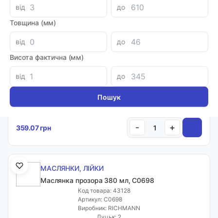
від
до
Луцьк: 3
-
+
Товщина (мм)
179.95 грн
від
до
Висота фактична (мм)
МАСЛЯНКИ, ЛІЙКИ
Маслянка металічна 500 мл, C0696
від
до
Код товара: 62800
Артикул: C0696
Виробник: RICHMANN
Луцьк: 4
-
+
359.07 грн
МАСЛЯНКИ, ЛІЙКИ
Маслянка прозора 380 мл, C0698
Код товара: 43128
Артикул: C0698
Виробник: RICHMANN
Луцьк: 2