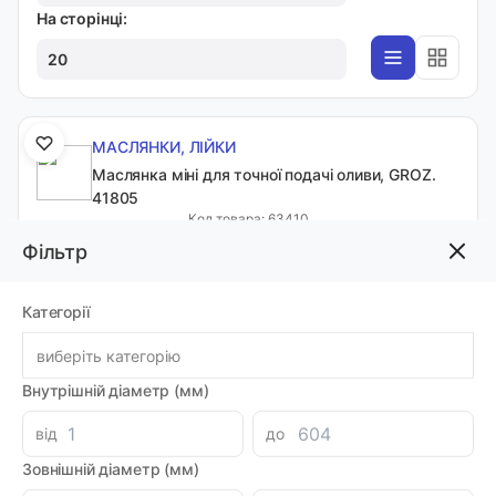
На сторінці:
20
МАСЛЯНКИ, ЛІЙКИ
Маслянка міні для точної подачі оливи, GROZ.
41805
Код товара: 63410
Артикул: 41805
Фільтр
Виробник: GROZ
Луцьк: 2
-
+
Категорії
659.68 грн
виберіть категорію
Внутрішній діаметр (мм)
МАСЛЯНКИ, ЛІЙКИ
Маслянка металічна 250 мл, C0697
від
до
Код товара: 30452
Зовнішній діаметр (мм)
Артикул: C0697
Виробник: RICHMANN