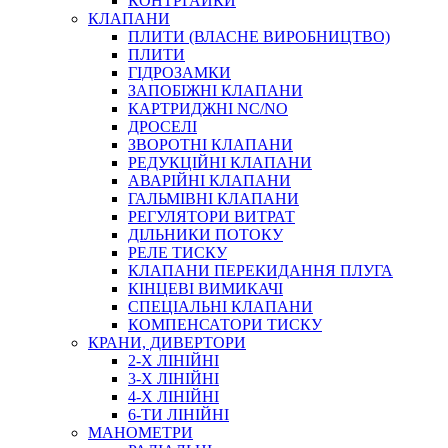
КОНТРГАЙКИ
МУФТИ
КЛАПАНИ
ХОМУТИ
ПЛИТИ (ВЛАСНЕ ВИРОБНИЦТВО)
ПЛИТИ
ГІДРОЗАМКИ
ЗАПОБІЖНІ КЛАПАНИ
КАРТРИДЖНІ NC/NO
ДРОСЕЛІ
ЗВОРОТНІ КЛАПАНИ
РЕДУКЦІЙНІ КЛАПАНИ
АВАРІЙНІ КЛАПАНИ
ЧЕРВ`ЯЧНІ
ГАЛЬМІВНІ КЛАПАНИ
СИЛОВІ
РЕГУЛЯТОРИ ВИТРАТ
ДІЛЬНИКИ ПОТОКУ
ДРОТЯНІ
РЕЛЕ ТИСКУ
ПРУЖИННІ
КЛАПАНИ ПЕРЕКИДАННЯ ПЛУГА
НЕЙЛОНОВІ
КІНЦЕВІ ВИМИКАЧІ
ПРОРЕЗИНЕНІ
СПЕЦІАЛЬНІ КЛАПАНИ
АВТОТОВАРИ
КОМПЕНСАТОРИ ТИСКУ
КРАНИ, ДИВЕРТОРИ
2-Х ЛІНІЙНІ
3-Х ЛІНІЙНІ
4-Х ЛІНІЙНІ
6-ТИ ЛІНІЙНІ
МАНОМЕТРИ