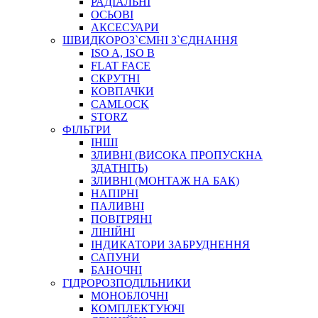
РАДІАЛЬНІ
ОСЬОВІ
АКСЕСУАРИ
АВТОХІМІЯ
ШВИДКОРОЗ`ЄМНІ З`ЄДНАННЯ
ДОМКРАТИ
ISO A, ISO B
НАБОРИ ЗАПОБІЖНИКІВ, КЛЕМ, АКСЕСУАРІВ
FLAT FACE
НАСОСИ, КОМПРЕСОРИ, МАНОМЕТРИ
СКРУТНІ
ПАСТА, АНТИСЕПТИК
КОВПАЧКИ
ІНСТРУМЕНТ
CAMLOCK
STORZ
ФІЛЬТРИ
ІНШІ
ЗЛИВНІ (ВИСОКА ПРОПУСКНА
ЗДАТНІТЬ)
ЗЛИВНІ (МОНТАЖ НА БАК)
НАПІРНІ
ПАЛИВНІ
ПОВІТРЯНІ
САДОВИЙ ІНВЕНТАР
ЛІНІЙНІ
ЕЛЕКТРИЧНІ ПРИЛАДИ
ІНДИКАТОРИ ЗАБРУДНЕННЯ
ПАЛЬНИКИ, ПАЯЛЬНИКИ, ПАЯЛЬНІ ЛАМПИ
САПУНИ
ІНСТРУМЕНТИ ДЛЯ ЕЛЕКТРИКА
БАНОЧНІ
ЕЛЕКТРОІНСТРУМЕНТИ
ГІДРОРОЗПОДІЛЬНИКИ
ЗАМКИ І КОМПЛЕКТУЮЧІ
МОНОБЛОЧНІ
КОМПЛЕКТУЮЧІ
ІНСТРУМЕНТИ ДЛЯ ЗВАРЮВАННЯ, АКСЕСУАРИ