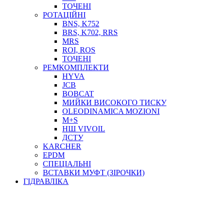
ТОСОЛ, АНТИФРИЗ
ТОЧЕНІ
ОЛИВА-ПАЛИВО
РОТАЦІЙНІ
BNS, K752
ПОВІТРЯ-ВОДА
BRS, K702, RRS
ДЛЯ ЗВАРЮВАННЯ
MRS
НАПІРНО-ВСМОКТУЮЧІ
ROI, ROS
АЗС
ТОЧЕНІ
РЕМКОМПЛЕКТИ
HYVA
JCB
BOBCAT
МИЙКИ ВИСОКОГО ТИСКУ
OLEODINAMICA MOZIONI
M+S
НШ VIVOIL
ДСТУ
ФІЛЬТРИ ДЛЯ ПАЛЬНОГО
KARCHER
ПІДДОНИ ДЛЯ БОЧОК
EPDM
МОДУЛЬНІ АЗС
СПЕЦІАЛЬНІ
МЕТРОЛОГІЧНЕ ОБЛАДНАННЯ
ВСТАВКИ МУФТ (ЗІРОЧКИ)
ЛІЧИЛЬНИКИ І ВИТРАТОМІРИ ДЛЯ ПАЛЬНОГО
ГІДРАВЛІКА
КОТУШКИ ДЛЯ ШЛАНГІВ
НАСОСИ ДЛЯ ПАЛЬНОГО
МОБІЛЬНІ КОЛОНКИ ТА КОМПЛЕКТИ ЗАПРАВКИ
СТАЦІОНАРНІ КОЛОНКИ