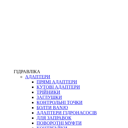
ПІСТОЛЕТИ
КОМПЛЕКТУЮЧІ ДЛЯ РУКАВІВ ВИСОКОГО ТИСКУ
КП
ВЕРСТАТИ
ФІТИНГИ ДІАГНОСТИЧНІ
ГІДРАВЛІКА
АДАПТЕРИ
АКСЕСУАРИ
ПРЯМІ АДАПТЕРИ
ТРУБКИ ТА КОМПЛЕКТУЮЧІ
КУТОВІ АДАПТЕРИ
ФІТИНГИ ГІДРАВЛІЧНІ
ТРІЙНИКИ
ФІТИНГИ КОНДИЦІОНЕРНІ
ЗАГЛУШКИ
ЗАХИСТ РУКАВІВ
КОНТРОЛЬНІ ТОЧКИ
ФІТИНГИ KARCHER
БОЛТИ BANJO
ФІТИНГИ НА ПІДЙОМ КАБІНИ
АДАПТЕРИ ГІДРОНАСОСІВ
РУКАВА
ДЛЯ ЗАПРАВОК
КОНЕКТОРИ
ПОВОРОТНІ МУФТИ