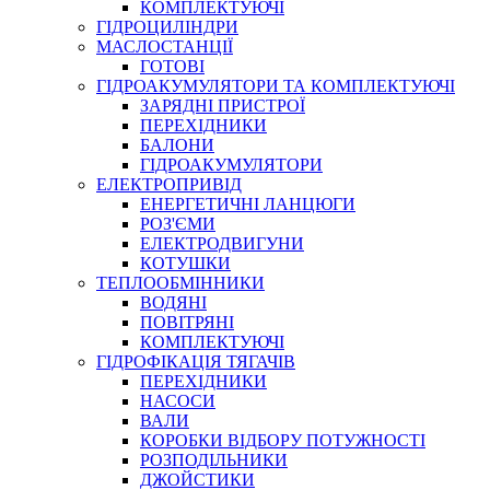
КОМПЛЕКТУЮЧІ
ГІДРОЦИЛІНДРИ
МАСЛОСТАНЦІЇ
ГОТОВІ
ГІДРОАКУМУЛЯТОРИ ТА КОМПЛЕКТУЮЧІ
СПЕЦІАЛЬНІ
ЗАРЯДНІ ПРИСТРОЇ
ОЛИВИ
ПЕРЕХІДНИКИ
БАЛОНИ
ГЕРМЕТИКИ
ГІДРОАКУМУЛЯТОРИ
ЗМАЗКИ
ЕЛЕКТРОПРИВІД
КЛЕЇ, ЦЕМЕНТИ, ЕПОКСИДКИ
ЕНЕРГЕТИЧНІ ЛАНЦЮГИ
РЕМОНТ ГІДРОЦИЛІНДРІВ
РОЗ'ЄМИ
ЕЛЕКТРОДВИГУНИ
КОТУШКИ
ТЕПЛООБМІННИКИ
ВОДЯНІ
ПОВІТРЯНІ
КОМПЛЕКТУЮЧІ
ГІДРОФІКАЦІЯ ТЯГАЧІВ
ПЕРЕХІДНИКИ
НАСОСИ
БОРЕКС, ЕО
ВАЛИ
КОРОБКИ ВІДБОРУ ПОТУЖНОСТІ
РОЗПОДІЛЬНИКИ
ДЖОЙСТИКИ