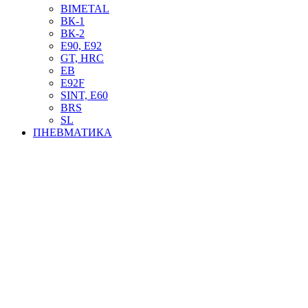
BIMETAL
ВК-1
ВК-2
Е90, E92
GT, HRC
EB
Е92F
SINT, E60
BRS
SL
ПНЕВМАТИКА