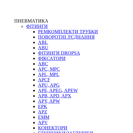
ПНЕВМАТИКА
ФІТИНГИ
РЕМКОМПЛЕКТИ ТРУБКИ
ПОВОРОТНІ З'ЄДНАННЯ
ABL
ABU
ФІТИНГИ DROPSA
ФІКСАТОРИ
ABC
APC, MPC
APL, MPL
APCF
APU, APG
APE, APEG, APEW
APB, APD, APX
APY, APW
EPK
APZ
EMM
APV
КОНЕКТОРИ