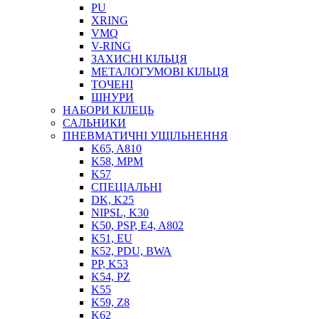
PU
XRING
VMQ
V-RING
ЗАХИСНІ КІЛЬЦЯ
МЕТАЛОГУМОВІ КІЛЬЦЯ
СОЖ
ТОЧЕНІ
ПІСТОЛЕТИ
ШНУРИ
НАСОСИ ТА ПОМПИ
НАБОРИ КІЛЕЦЬ
НАГНІТАЧІ
САЛЬНИКИ
МУФТИ (НАСАДКИ) ДЛЯ ШПРИЦІВ
ПНЕВМАТИЧНІ УЩІЛЬНЕННЯ
МАСЛЯНКИ, ЛІЙКИ
K65, A810
ПРЕС-МАСЛЯНКИ
K58, MPM
ШЛАНГИ, ТРУБКИ
K57
СПЕЦІАЛЬНІ
ШПРИЦИ МАСТИЛЬНІ
DK, K25
РУКАВА
NIPSL, K30
K50, PSP, E4, A802
K51, EU
K52, PDU, BWA
PP, K53
K54, PZ
K55
K59, Z8
K62