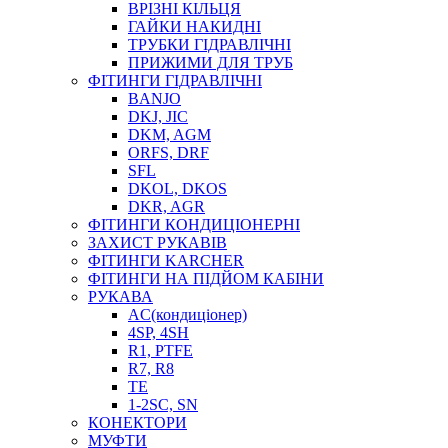
ВРІЗНІ КІЛЬЦЯ
ГАЙКИ НАКИДНІ
ТРУБКИ ГІДРАВЛІЧНІ
ПРИЖИМИ ДЛЯ ТРУБ
ФІТИНГИ ГІДРАВЛІЧНІ
BANJO
DKJ, JIC
DKM, AGM
ORFS, DRF
SFL
DKOL, DKOS
DKR, AGR
ФІТИНГИ КОНДИЦІОНЕРНІ
ЗАХИСТ РУКАВІВ
ФІТИНГИ KARCHER
ФІТИНГИ НА ПІДЙОМ КАБІНИ
РУКАВА
AC(кондиціонер)
4SP, 4SH
R1, PTFE
R7, R8
TE
1-2SC, SN
КОНЕКТОРИ
МУФТИ