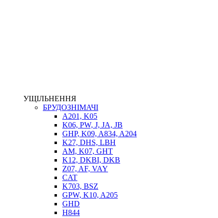
НАСОСИ-ДОЗАТОРИ
ГІДРОЦИЛІНДРИ
МАСЛОСТАНЦІЇ
ГІДРОАКУМУЛЯТОРИ ТА КОМПЛЕКТУЮЧІ
ЕЛЕКТРОПРИВІД
ТЕПЛООБМІННИКИ
ГІДРОФІКАЦІЯ ТЯГАЧІВ
КОНТРОЛЬНО-ВИМІРЮВАЛЬНА АПАРАТУРА
РОТАТОРИ
ЛЕБІДКИ
УЩІЛЬНЕННЯ
ВТУЛКИ
БРУДОЗНІМАЧІ
A201, K05
K06, PW, J, JA, JB
GHP, K09, A834, A204
K27, DHS, LBH
AM, K07, GHT
K12, DKBI, DKB
Z07, AF, VAY
CAT
K703, BSZ
BIMETAL
GPW, K10, A205
ВК-1
GHD
ВК-2
H844
Е90, E92