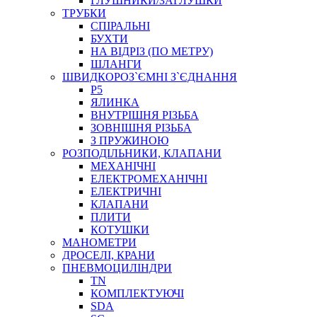
ГЛУШНИКИ/ЗАГЛУШКИ
ТРУБКИ
СПІРАЛЬНІ
БУХТИ
НА ВІДРІЗ (ПО МЕТРУ)
ШЛАНГИ
ШВИДКОРОЗ`ЄМНІ З`ЄДНАННЯ
P5
ЯЛИНКА
ВНУТРІШНЯ РІЗЬБА
ЗОВНІШНЯ РІЗЬБА
З ПРУЖИНОЮ
РОЗПОДІЛЬНИКИ, КЛАПАНИ
МЕХАНІЧНІ
ЕЛЕКТРОМЕХАНІЧНІ
ЕЛЕКТРИЧНІ
КЛАПАНИ
ПЛИТИ
КОТУШКИ
МАНОМЕТРИ
ДРОСЕЛІ, КРАНИ
ПНЕВМОЦИЛІНДРИ
TN
КОМПЛЕКТУЮЧІ
SDA