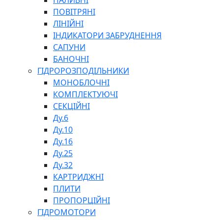
ПАЛИВНІ
ПОВІТРЯНІ
ЛІНІЙНІ
ІНДИКАТОРИ ЗАБРУДНЕННЯ
САПУНИ
БАНОЧНІ
СПЕЦІАЛЬНІ
ГІДРОРОЗПОДІЛЬНИКИ
ОЛИВИ
МОНОБЛОЧНІ
ГЕРМЕТИКИ
КОМПЛЕКТУЮЧІ
ЗМАЗКИ
СЕКЦІЙНІ
КЛЕЇ, ЦЕМЕНТИ, ЕПОКСИДКИ
Ду.6
РЕМОНТ ГІДРОЦИЛІНДРІВ
Ду.10
Ду.16
Ду.25
Ду.32
КАРТРИДЖНІ
ПЛИТИ
ПРОПОРЦІЙНІ
БОРЕКС, ЕО
ГІДРОМОТОРИ