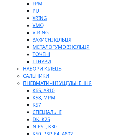
ШЛАНГИ, ТРУБКИ
FPM
ШПРИЦИ МАСТИЛЬНІ
PU
РУКАВА
XRING
VMQ
V-RING
ЗАХИСНІ КІЛЬЦЯ
МЕТАЛОГУМОВІ КІЛЬЦЯ
ТОЧЕНІ
ШНУРИ
НАБОРИ КІЛЕЦЬ
ТОСОЛ, АНТИФРИЗ
САЛЬНИКИ
ОЛИВА-ПАЛИВО
ПНЕВМАТИЧНІ УЩІЛЬНЕННЯ
ПОВІТРЯ-ВОДА
K65, A810
ДЛЯ ЗВАРЮВАННЯ
K58, MPM
НАПІРНО-ВСМОКТУЮЧІ
K57
АЗС
СПЕЦІАЛЬНІ
DK, K25
NIPSL, K30
K50, PSP, E4, A802