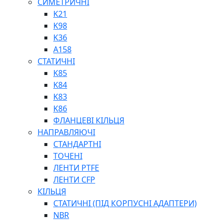
СИМЕТРИЧНІ
ШАРНІРНІ ПІДШИПНИКИ
K21
ВУХА ГІДРОЦИЛІНДРА
K98
ТРУБИ ХОНІНГОВАНІ
K36
ШТОКИ ХРОМОВАНІ
A158
МАСТИЛЬНЕ ОБЛАДНАННЯ
СТАТИЧНІ
K85
K84
K83
K86
ФЛАНЦЕВІ КІЛЬЦЯ
НАПРАВЛЯЮЧІ
СОЖ
СТАНДАРТНІ
ПІСТОЛЕТИ
ТОЧЕНІ
НАСОСИ ТА ПОМПИ
ЛЕНТИ PTFE
НАГНІТАЧІ
ЛЕНТИ CFP
МУФТИ (НАСАДКИ) ДЛЯ ШПРИЦІВ
КІЛЬЦЯ
МАСЛЯНКИ, ЛІЙКИ
СТАТИЧНІ (ПІД КОРПУСНІ АДАПТЕРИ)
ПРЕС-МАСЛЯНКИ
NBR