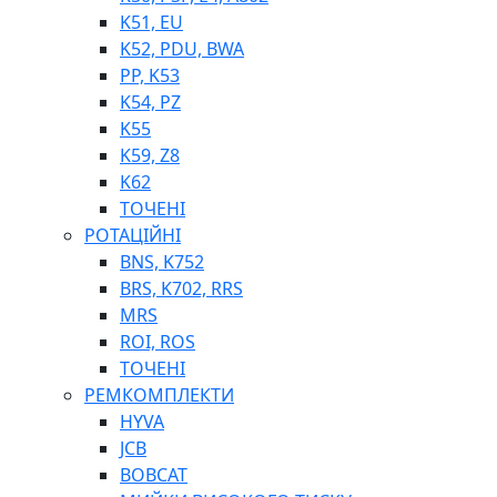
K51, EU
K52, PDU, BWA
PP, K53
ФІЛЬТРИ ДЛЯ ПАЛЬНОГО
K54, PZ
ПІДДОНИ ДЛЯ БОЧОК
K55
МОДУЛЬНІ АЗС
K59, Z8
МЕТРОЛОГІЧНЕ ОБЛАДНАННЯ
K62
ЛІЧИЛЬНИКИ І ВИТРАТОМІРИ ДЛЯ ПАЛЬНОГО
ТОЧЕНІ
КОТУШКИ ДЛЯ ШЛАНГІВ
РОТАЦІЙНІ
НАСОСИ ДЛЯ ПАЛЬНОГО
BNS, K752
МОБІЛЬНІ КОЛОНКИ ТА КОМПЛЕКТИ ЗАПРАВКИ
BRS, K702, RRS
СТАЦІОНАРНІ КОЛОНКИ
MRS
ПІСТОЛЕТИ
ROI, ROS
КОМПЛЕКТУЮЧІ ДЛЯ РУКАВІВ ВИСОКОГО ТИСКУ
ТОЧЕНІ
РЕМКОМПЛЕКТИ
HYVA
JCB
BOBCAT