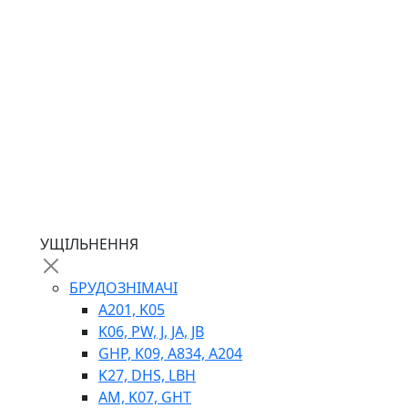
ГІДРОМОТОРИ
ГІДРОНАСОСИ
НАСОСИ-ДОЗАТОРИ
ГІДРОЦИЛІНДРИ
МАСЛОСТАНЦІЇ
ГІДРОАКУМУЛЯТОРИ ТА КОМПЛЕКТУЮЧІ
ЕЛЕКТРОПРИВІД
ТЕПЛООБМІННИКИ
ГІДРОФІКАЦІЯ ТЯГАЧІВ
КОНТРОЛЬНО-ВИМІРЮВАЛЬНА АПАРАТУРА
РОТАТОРИ
ЛЕБІДКИ
УЩІЛЬНЕННЯ
ВТУЛКИ
БРУДОЗНІМАЧІ
A201, K05
K06, PW, J, JA, JB
GHP, K09, A834, A204
K27, DHS, LBH
AM, K07, GHT