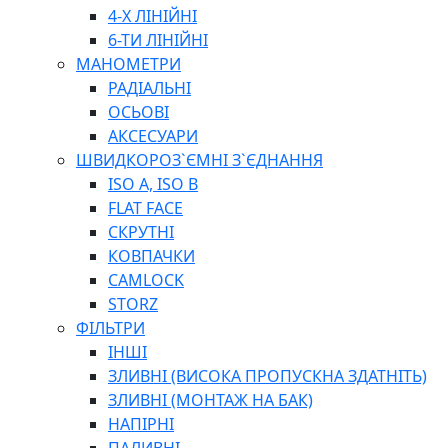
ПЛОСКОГУБЦІ
4-Х ЛІНІЙНІ
ВИКРУТКИ
6-ТИ ЛІНІЙНІ
КЛЮЧІ
МАНОМЕТРИ
ГОЛОВКИ, ТРІЩАТКИ, ВОРОТКИ, ПЕРЕХІДНИКИ
РАДІАЛЬНІ
ЗУБИЛА, МОЛОТКИ, СОКИРИ, СТАМЕСКИ, ДОЛОТА
ОСЬОВІ
СТРУПЦИНИ, ЛЕЩАТА
АКСЕСУАРИ
ВИМІРЮВАЛЬНІ ІНСТРУМЕНТИ
ШВИДКОРОЗ`ЄМНІ З`ЄДНАННЯ
БУДІВЕЛЬНИЙ ІНСТРУМЕНТ
ISO A, ISO B
ШЛАНГИ
FLAT FACE
ГОСПОДАРСЬКІ ТОВАРИ
СКРУТНІ
ПНЕВМАТИЧНІ ІНСТРУМЕНТИ
КОВПАЧКИ
З'ЄДНУВАЛЬНІ ІНСТРУМЕНТИ ТА МАТЕРІАЛИ
CAMLOCK
ЯЩИКИ, ШАФИ, ТА СУМКИ ДЛЯ ІНСТРУМЕНТІВ
STORZ
ЗАСОБИ ЗАХИСТУ
ФІЛЬТРИ
СТЕПЛЕРИ, ЗАКЛЕПОЧНИКИ
ІНШІ
ГІДРАВЛІЧНІ ІНСТРУМЕНТИ
ЗЛИВНІ (ВИСОКА ПРОПУСКНА ЗДАТНІТЬ)
ТЕХНІЧНА ХІМІЯ
ЗЛИВНІ (МОНТАЖ НА БАК)
НАПІРНІ