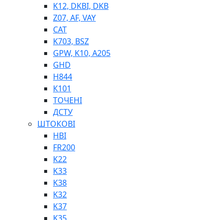
K12, DKBI, DKB
BIMETAL
Z07, AF, VAY
ВК-1
CAT
ВК-2
K703, BSZ
Е90, E92
GPW, K10, A205
GT, HRC
GHD
EB
H844
Е92F
К101
SINT, E60
ТОЧЕНІ
BRS
ДСТУ
SL
ШТОКОВІ
ПНЕВМАТИКА
HBI
FR200
K22
K33
K38
K32
K37
ФІТИНГИ
K35