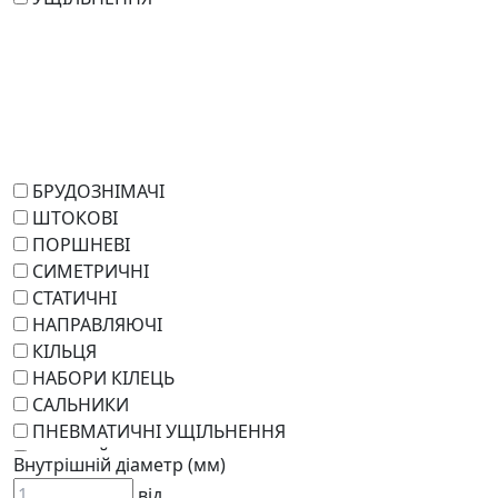
БРУДОЗНІМАЧІ
ШТОКОВІ
ПОРШНЕВІ
СИМЕТРИЧНІ
СТАТИЧНІ
НАПРАВЛЯЮЧІ
КІЛЬЦЯ
НАБОРИ КІЛЕЦЬ
САЛЬНИКИ
ПНЕВМАТИЧНІ УЩІЛЬНЕННЯ
РОТАЦІЙНІ
Внутрішній діаметр (мм)
РЕМКОМПЛЕКТИ
від