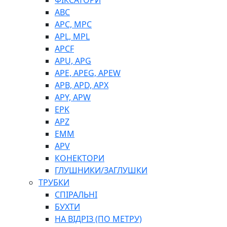
ФІКСАТОРИ
ABC
APC, MPC
APL, MPL
APCF
APU, APG
APE, APEG, APEW
APB, APD, APX
APY, APW
EPK
APZ
EMM
APV
КОНЕКТОРИ
ГЛУШНИКИ/ЗАГЛУШКИ
ТРУБКИ
СПІРАЛЬНІ
БУХТИ
НА ВІДРІЗ (ПО МЕТРУ)