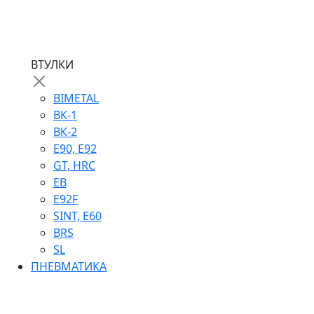
ВТУЛКИ
BIMETAL
ВК-1
ВК-2
Е90, E92
GT, HRC
EB
Е92F
SINT, E60
BRS
SL
ПНЕВМАТИКА