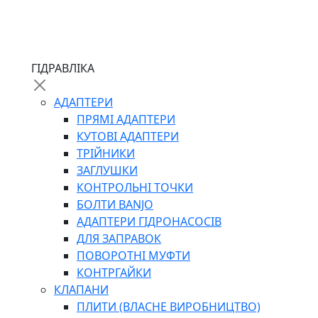
ЧЕРВ`ЯЧНІ
ГІДРАВЛІКА
СИЛОВІ
ДРОТЯНІ
АДАПТЕРИ
ПРУЖИННІ
ПРЯМІ АДАПТЕРИ
НЕЙЛОНОВІ
КУТОВІ АДАПТЕРИ
ПРОРЕЗИНЕНІ
ТРІЙНИКИ
АВТОТОВАРИ
ЗАГЛУШКИ
КОНТРОЛЬНІ ТОЧКИ
БОЛТИ BANJO
АДАПТЕРИ ГІДРОНАСОСІВ
ДЛЯ ЗАПРАВОК
ПОВОРОТНІ МУФТИ
КОНТРГАЙКИ
АВТОХІМІЯ
КЛАПАНИ
ДОМКРАТИ
ПЛИТИ (ВЛАСНЕ ВИРОБНИЦТВО)