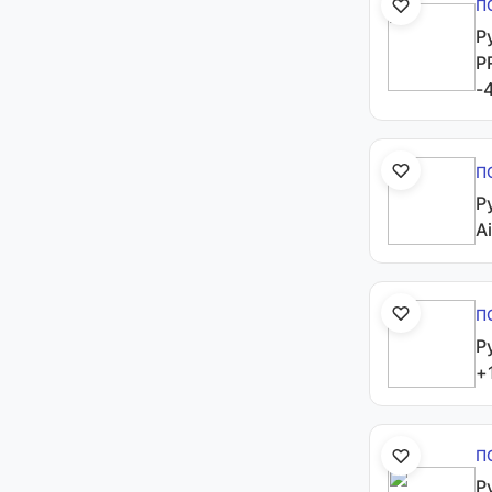
П
Р
P
-
П
Р
A
П
Р
+
П
Р