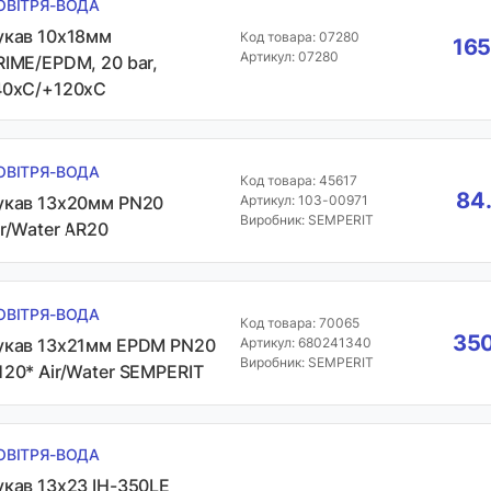
ОВІТРЯ-ВОДА
укав 10х18мм
Код товара: 07280
165
Артикул: 07280
RIME/EPDM, 20 bar,
40хC/+120хC
ОВІТРЯ-ВОДА
Код товара: 45617
84.
укав 13х20мм PN20
Артикул: 103-00971
Виробник: SEMPERIT
ir/Water AR20
ОВІТРЯ-ВОДА
Код товара: 70065
350
укав 13х21мм EPDM PN20
Артикул: 680241340
Виробник: SEMPERIT
120* Air/Water SEMPERIT
ОВІТРЯ-ВОДА
укав 13х23 IH-350LE