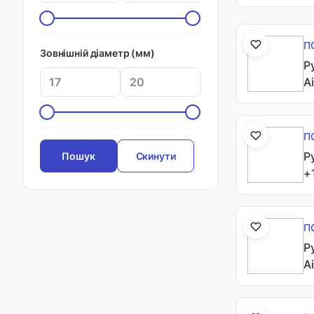
П
Зовнішній діаметр (мм)
Р
A
П
Р
Скинути
+
П
Р
A