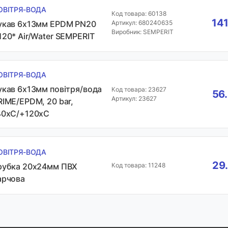
ОВІТРЯ-ВОДА
Код товара: 60138
141
укав 6х13мм EPDM PN20
Артикул: 680240635
Виробник: SEMPERIT
120* Air/Water SEMPERIT
ОВІТРЯ-ВОДА
укав 6х13мм повітря/вода
Код товара: 23627
56.
Артикул: 23627
RIME/EPDM, 20 bar,
40хС/+120хС
ОВІТРЯ-ВОДА
29
рубка 20х24мм ПВХ
Код товара: 11248
арчова