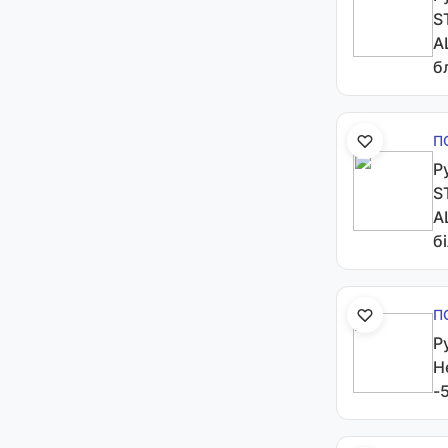
S
A
б
П
Р
S
A
б
П
Р
He
-