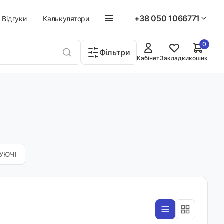
+38 050 1066771
Відгуки
Калькулятори
0
Фільтри
Кабінет
Закладки
кошик
УЮЧІ