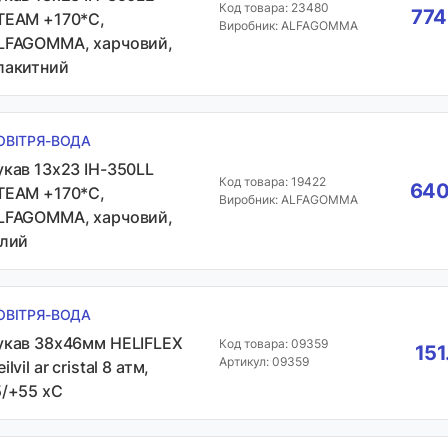
Код товара: 23480
774
TEAM +170*С,
Виробник: ALFAGOMMA
LFAGOMMA, харчовий,
лакитний
ОВІТРЯ-ВОДА
укав 13х23 IH-350LL
Код товара: 19422
640
TEAM +170*С,
Виробник: ALFAGOMMA
LFAGOMMA, харчовий,
ілий
ОВІТРЯ-ВОДА
укав 38х46мм HELIFLEX
Код товара: 09359
151
Артикул: 09359
ilvil ar cristal 8 атм,
5/+55 хС