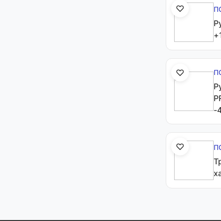
П
Р
+
П
Р
P
-
П
Т
х