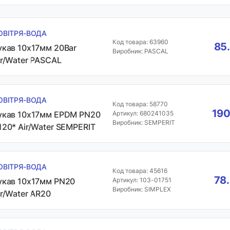
ОВІТРЯ-ВОДА
Код товара: 63960
85.
укав 10х17мм 20Bar
Виробник: PASCAL
ir/Water PASCAL
ОВІТРЯ-ВОДА
Код товара: 58770
190
укав 10х17мм EPDM PN20
Артикул: 680241035
Виробник: SEMPERIT
120* Air/Water SEMPERIT
ОВІТРЯ-ВОДА
Код товара: 45616
78.
укав 10х17мм PN20
Артикул: 103-01751
Виробник: SIMPLEX
ir/Water AR20