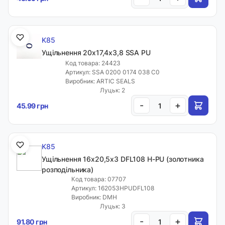
K85
Ущільнення 20х17,4х3,8 SSA PU
Код товара: 24423
Артикул: SSA 0200 0174 038 C0
Виробник: ARTIC SEALS
Луцьк: 2
-
+
45.99 грн
K85
Ущільнення 16х20,5х3 DFL108 H-PU (золотника
розподільника)
Код товара: 07707
Артикул: 162053HPUDFL108
Виробник: DMH
Луцьк: 3
-
+
91.80 грн