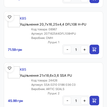
K85
Ущільнення 20,7х16,25х4,4 DFL108 H-PU
Код товара: 08967
Артикул: 207162544DFL108HPU
Виробник: DMH
Луцьк: 1
-
+
71.59 грн
K85
Ущільнення 21х18,6х3,6 SSA PU
Код товара: 24426
Артикул: SSA 0210 0186 036 C0
Виробник: ARTIC SEALS
Луцьк: 2
-
+
45.99 грн