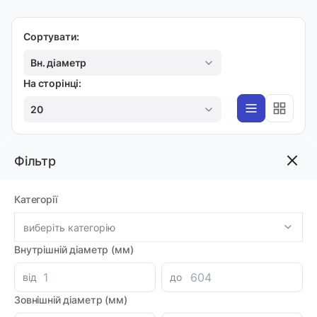
Сортувати:
Вн. діаметр
На сторінці:
20
Фільтр
K85
Ущільнення 10х8х4,3к DFL108 H-PU
Категорії
Код товара: 11853
Виробник: DMH
Луцьк: 6
виберіть категорію
-
+
101.02 грн
Внутрішній діаметр (мм)
від
до
Зовнішній діаметр (мм)
K85