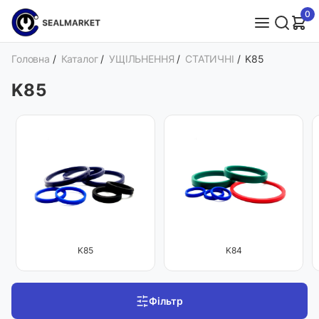
0
Головна
/
Каталог
/
УЩІЛЬНЕННЯ
/
СТАТИЧНІ
/
K85
K85
K85
K84
Фільтр