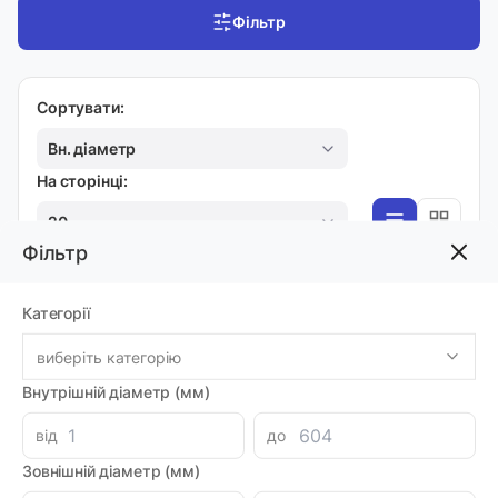
Фільтр
Сортувати:
Вн. діаметр
На сторінці:
20
Фільтр
МУЛЬТИТУЛ
Категорії
Мультитул (Багатофункціональний інструмент)
виберіть категорію
YATO: 9 в 1 (YT-76041)
Код товара: 71482
Внутрішній діаметр (мм)
Артикул: YT-76041
Луцьк: 2
від
до
-
+
421.40 грн
Зовнішній діаметр (мм)