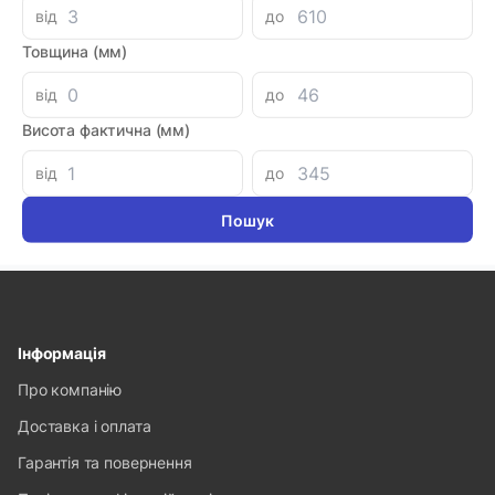
від
до
МУЛЬТИТУЛ
Товщина (мм)
Мультитул (Багатофункціональний інструмент)
від
до
YATO: 9 в 1 з нержавійочої сталі (YT-76043)
Код товара: 71481
Висота фактична (мм)
Артикул: YT-76043
Луцьк: 1
від
до
-
+
548.80 грн
Інформація
Про компанію
Доставка і оплата
Гарантія та повернення