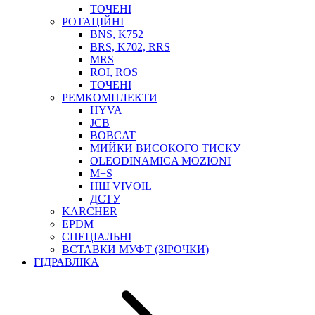
ТОСОЛ, АНТИФРИЗ
ТОЧЕНІ
ОЛИВА-ПАЛИВО
РОТАЦІЙНІ
BNS, K752
ПОВІТРЯ-ВОДА
BRS, K702, RRS
ДЛЯ ЗВАРЮВАННЯ
MRS
НАПІРНО-ВСМОКТУЮЧІ
ROI, ROS
АЗС
ТОЧЕНІ
РЕМКОМПЛЕКТИ
HYVA
JCB
BOBCAT
МИЙКИ ВИСОКОГО ТИСКУ
OLEODINAMICA MOZIONI
M+S
НШ VIVOIL
ДСТУ
ФІЛЬТРИ ДЛЯ ПАЛЬНОГО
KARCHER
ПІДДОНИ ДЛЯ БОЧОК
EPDM
МОДУЛЬНІ АЗС
СПЕЦІАЛЬНІ
МЕТРОЛОГІЧНЕ ОБЛАДНАННЯ
ВСТАВКИ МУФТ (ЗІРОЧКИ)
ЛІЧИЛЬНИКИ І ВИТРАТОМІРИ ДЛЯ ПАЛЬНОГО
ГІДРАВЛІКА
КОТУШКИ ДЛЯ ШЛАНГІВ
НАСОСИ ДЛЯ ПАЛЬНОГО
МОБІЛЬНІ КОЛОНКИ ТА КОМПЛЕКТИ ЗАПРАВКИ
СТАЦІОНАРНІ КОЛОНКИ