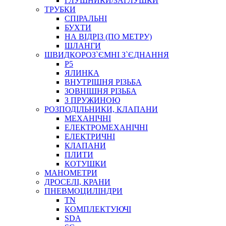
ГЛУШНИКИ/ЗАГЛУШКИ
ТРУБКИ
СПІРАЛЬНІ
БУХТИ
НА ВІДРІЗ (ПО МЕТРУ)
ШЛАНГИ
ШВИДКОРОЗ`ЄМНІ З`ЄДНАННЯ
P5
ЯЛИНКА
ВНУТРІШНЯ РІЗЬБА
ЗОВНІШНЯ РІЗЬБА
З ПРУЖИНОЮ
РОЗПОДІЛЬНИКИ, КЛАПАНИ
МЕХАНІЧНІ
ЕЛЕКТРОМЕХАНІЧНІ
ЕЛЕКТРИЧНІ
КЛАПАНИ
ПЛИТИ
КОТУШКИ
МАНОМЕТРИ
ДРОСЕЛІ, КРАНИ
ПНЕВМОЦИЛІНДРИ
TN
КОМПЛЕКТУЮЧІ
SDA