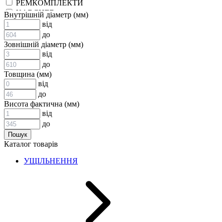
РЕМКОМПЛЕКТИ
KARCHER
Внутрішній діаметр (мм)
EPDM
від
СПЕЦІАЛЬНІ
до
ВСТАВКИ МУФТ (ЗІРОЧКИ)
Зовнішній діаметр (мм)
ГІДРАВЛІКА
від
до
Товщина (мм)
від
до
Висота фактична (мм)
від
до
АДАПТЕРИ
Каталог товарів
КЛАПАНИ
КРАНИ, ДИВЕРТОРИ
УЩІЛЬНЕННЯ
МАНОМЕТРИ
ШВИДКОРОЗ`ЄМНІ З`ЄДНАННЯ
ФІЛЬТРИ
ГІДРОРОЗПОДІЛЬНИКИ
ГІДРОМОТОРИ
ГІДРОНАСОСИ