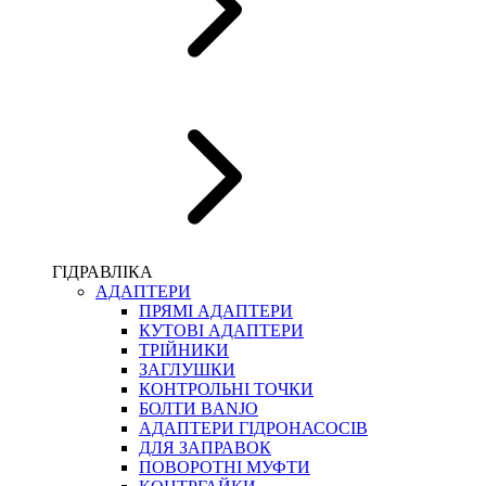
ПІСТОЛЕТИ
КОМПЛЕКТУЮЧІ ДЛЯ РУКАВІВ ВИСОКОГО ТИСКУ
КП
ВЕРСТАТИ
ФІТИНГИ ДІАГНОСТИЧНІ
ГІДРАВЛІКА
АДАПТЕРИ
АКСЕСУАРИ
ПРЯМІ АДАПТЕРИ
ТРУБКИ ТА КОМПЛЕКТУЮЧІ
КУТОВІ АДАПТЕРИ
ФІТИНГИ ГІДРАВЛІЧНІ
ТРІЙНИКИ
ФІТИНГИ КОНДИЦІОНЕРНІ
ЗАГЛУШКИ
ЗАХИСТ РУКАВІВ
КОНТРОЛЬНІ ТОЧКИ
ФІТИНГИ KARCHER
БОЛТИ BANJO
ФІТИНГИ НА ПІДЙОМ КАБІНИ
АДАПТЕРИ ГІДРОНАСОСІВ
РУКАВА
ДЛЯ ЗАПРАВОК
КОНЕКТОРИ
ПОВОРОТНІ МУФТИ