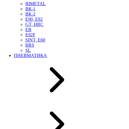
BIMETAL
ВК-1
ВК-2
Е90, E92
GT, HRC
EB
Е92F
SINT, E60
BRS
SL
ПНЕВМАТИКА