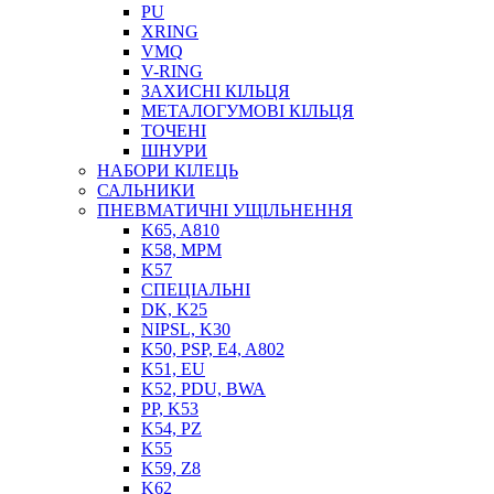
PU
XRING
VMQ
V-RING
ЗАХИСНІ КІЛЬЦЯ
МЕТАЛОГУМОВІ КІЛЬЦЯ
СОЖ
ТОЧЕНІ
ПІСТОЛЕТИ
ШНУРИ
НАСОСИ ТА ПОМПИ
НАБОРИ КІЛЕЦЬ
НАГНІТАЧІ
САЛЬНИКИ
МУФТИ (НАСАДКИ) ДЛЯ ШПРИЦІВ
ПНЕВМАТИЧНІ УЩІЛЬНЕННЯ
МАСЛЯНКИ, ЛІЙКИ
K65, A810
ПРЕС-МАСЛЯНКИ
K58, MPM
ШЛАНГИ, ТРУБКИ
K57
СПЕЦІАЛЬНІ
ШПРИЦИ МАСТИЛЬНІ
DK, K25
РУКАВА
NIPSL, K30
K50, PSP, E4, A802
K51, EU
K52, PDU, BWA
PP, K53
K54, PZ
K55
K59, Z8
K62