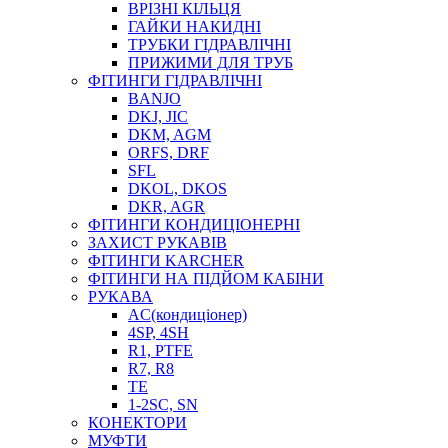
ВРІЗНІ КІЛЬЦЯ
ГАЙКИ НАКИДНІ
ТРУБКИ ГІДРАВЛІЧНІ
ПРИЖИМИ ДЛЯ ТРУБ
ФІТИНГИ ГІДРАВЛІЧНІ
BANJO
DKJ, JIC
DKM, AGM
ORFS, DRF
SFL
DKOL, DKOS
DKR, AGR
ФІТИНГИ КОНДИЦІОНЕРНІ
ЗАХИСТ РУКАВІВ
ФІТИНГИ KARCHER
ФІТИНГИ НА ПІДЙОМ КАБІНИ
РУКАВА
AC(кондиціонер)
4SP, 4SH
R1, PTFE
R7, R8
TE
1-2SC, SN
КОНЕКТОРИ
МУФТИ