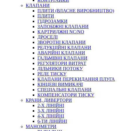
КОНТРГАЙКИ
МУФТИ
КЛАПАНИ
ХОМУТИ
ПЛИТИ (ВЛАСНЕ ВИРОБНИЦТВО)
ПЛИТИ
ГІДРОЗАМКИ
ЗАПОБІЖНІ КЛАПАНИ
КАРТРИДЖНІ NC/NO
ДРОСЕЛІ
ЗВОРОТНІ КЛАПАНИ
РЕДУКЦІЙНІ КЛАПАНИ
АВАРІЙНІ КЛАПАНИ
ЧЕРВ`ЯЧНІ
ГАЛЬМІВНІ КЛАПАНИ
СИЛОВІ
РЕГУЛЯТОРИ ВИТРАТ
ДІЛЬНИКИ ПОТОКУ
ДРОТЯНІ
РЕЛЕ ТИСКУ
ПРУЖИННІ
КЛАПАНИ ПЕРЕКИДАННЯ ПЛУГА
НЕЙЛОНОВІ
КІНЦЕВІ ВИМИКАЧІ
ПРОРЕЗИНЕНІ
СПЕЦІАЛЬНІ КЛАПАНИ
АВТОТОВАРИ
КОМПЕНСАТОРИ ТИСКУ
КРАНИ, ДИВЕРТОРИ
2-Х ЛІНІЙНІ
3-Х ЛІНІЙНІ
4-Х ЛІНІЙНІ
6-ТИ ЛІНІЙНІ
МАНОМЕТРИ