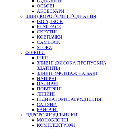
РАДІАЛЬНІ
ОСЬОВІ
АКСЕСУАРИ
АВТОХІМІЯ
ШВИДКОРОЗ`ЄМНІ З`ЄДНАННЯ
ДОМКРАТИ
ISO A, ISO B
НАБОРИ ЗАПОБІЖНИКІВ, КЛЕМ, АКСЕСУАРІВ
FLAT FACE
НАСОСИ, КОМПРЕСОРИ, МАНОМЕТРИ
СКРУТНІ
ПАСТА, АНТИСЕПТИК
КОВПАЧКИ
ІНСТРУМЕНТ
CAMLOCK
STORZ
ФІЛЬТРИ
ІНШІ
ЗЛИВНІ (ВИСОКА ПРОПУСКНА
ЗДАТНІТЬ)
ЗЛИВНІ (МОНТАЖ НА БАК)
НАПІРНІ
ПАЛИВНІ
ПОВІТРЯНІ
САДОВИЙ ІНВЕНТАР
ЛІНІЙНІ
ЕЛЕКТРИЧНІ ПРИЛАДИ
ІНДИКАТОРИ ЗАБРУДНЕННЯ
ПАЛЬНИКИ, ПАЯЛЬНИКИ, ПАЯЛЬНІ ЛАМПИ
САПУНИ
ІНСТРУМЕНТИ ДЛЯ ЕЛЕКТРИКА
БАНОЧНІ
ЕЛЕКТРОІНСТРУМЕНТИ
ГІДРОРОЗПОДІЛЬНИКИ
ЗАМКИ І КОМПЛЕКТУЮЧІ
МОНОБЛОЧНІ
КОМПЛЕКТУЮЧІ
ІНСТРУМЕНТИ ДЛЯ ЗВАРЮВАННЯ, АКСЕСУАРИ