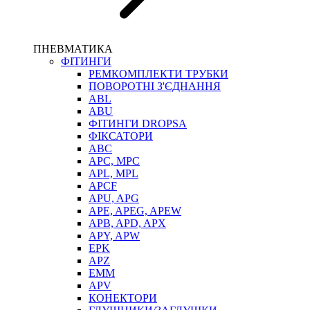
ПНЕВМАТИКА
ФІТИНГИ
РЕМКОМПЛЕКТИ ТРУБКИ
ПОВОРОТНІ З'ЄДНАННЯ
ABL
ABU
ФІТИНГИ DROPSA
ФІКСАТОРИ
ABC
APC, MPC
APL, MPL
APCF
APU, APG
APE, APEG, APEW
APB, APD, APX
APY, APW
EPK
APZ
EMM
APV
КОНЕКТОРИ