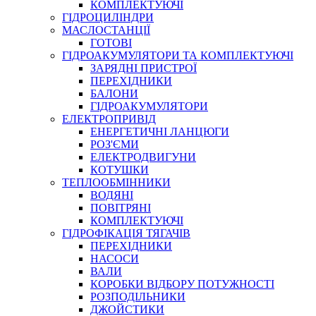
КОМПЛЕКТУЮЧІ
ГІДРОЦИЛІНДРИ
МАСЛОСТАНЦІЇ
ГОТОВІ
ГІДРОАКУМУЛЯТОРИ ТА КОМПЛЕКТУЮЧІ
СПЕЦІАЛЬНІ
ЗАРЯДНІ ПРИСТРОЇ
ОЛИВИ
ПЕРЕХІДНИКИ
БАЛОНИ
ГЕРМЕТИКИ
ГІДРОАКУМУЛЯТОРИ
ЗМАЗКИ
ЕЛЕКТРОПРИВІД
КЛЕЇ, ЦЕМЕНТИ, ЕПОКСИДКИ
ЕНЕРГЕТИЧНІ ЛАНЦЮГИ
РЕМОНТ ГІДРОЦИЛІНДРІВ
РОЗ'ЄМИ
ЕЛЕКТРОДВИГУНИ
КОТУШКИ
ТЕПЛООБМІННИКИ
ВОДЯНІ
ПОВІТРЯНІ
КОМПЛЕКТУЮЧІ
ГІДРОФІКАЦІЯ ТЯГАЧІВ
ПЕРЕХІДНИКИ
НАСОСИ
БОРЕКС, ЕО
ВАЛИ
КОРОБКИ ВІДБОРУ ПОТУЖНОСТІ
РОЗПОДІЛЬНИКИ
ДЖОЙСТИКИ