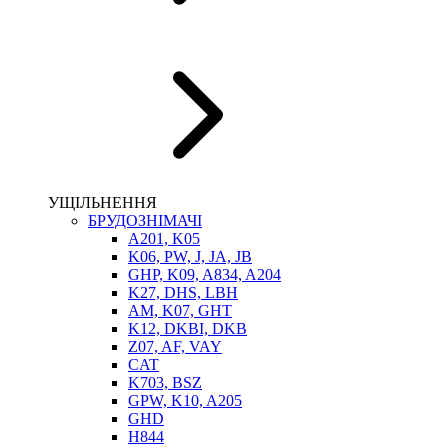
НАСОСИ-ДОЗАТОРИ
ГІДРОЦИЛІНДРИ
МАСЛОСТАНЦІЇ
ГІДРОАКУМУЛЯТОРИ ТА КОМПЛЕКТУЮЧІ
ЕЛЕКТРОПРИВІД
ТЕПЛООБМІННИКИ
ГІДРОФІКАЦІЯ ТЯГАЧІВ
КОНТРОЛЬНО-ВИМІРЮВАЛЬНА АПАРАТУРА
РОТАТОРИ
ЛЕБІДКИ
УЩІЛЬНЕННЯ
ВТУЛКИ
БРУДОЗНІМАЧІ
A201, K05
K06, PW, J, JA, JB
GHP, K09, A834, A204
K27, DHS, LBH
AM, K07, GHT
K12, DKBI, DKB
Z07, AF, VAY
CAT
K703, BSZ
BIMETAL
GPW, K10, A205
ВК-1
GHD
ВК-2
H844
Е90, E92