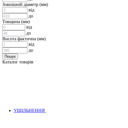
ВСТАВКИ МУФТ (ЗІРОЧКИ)
Зовнішній діаметр (мм)
ГІДРАВЛІКА
від
до
Товщина (мм)
від
до
Висота фактична (мм)
від
до
АДАПТЕРИ
Каталог товарів
КЛАПАНИ
КРАНИ, ДИВЕРТОРИ
МАНОМЕТРИ
ШВИДКОРОЗ`ЄМНІ З`ЄДНАННЯ
ФІЛЬТРИ
ГІДРОРОЗПОДІЛЬНИКИ
ГІДРОМОТОРИ
ГІДРОНАСОСИ
НАСОСИ-ДОЗАТОРИ
УЩІЛЬНЕННЯ
ГІДРОЦИЛІНДРИ
МАСЛОСТАНЦІЇ
ГІДРОАКУМУЛЯТОРИ ТА КОМПЛЕКТУЮЧІ