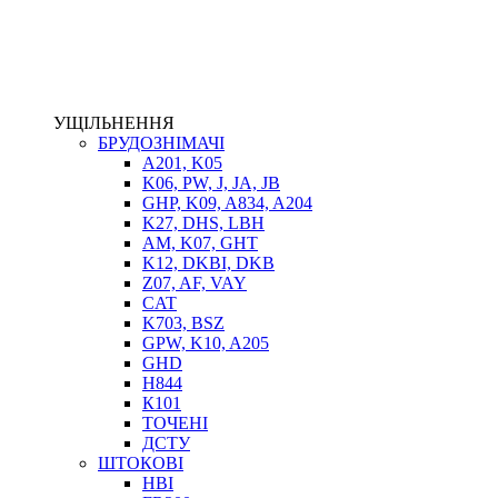
ЕЛЕКТРОПРИВІД
ТЕПЛООБМІННИКИ
ГІДРОФІКАЦІЯ ТЯГАЧІВ
КОНТРОЛЬНО-ВИМІРЮВАЛЬНА АПАРАТУРА
РОТАТОРИ
УЩІЛЬНЕННЯ
ЛЕБІДКИ
БРУДОЗНІМАЧІ
ВТУЛКИ
A201, K05
K06, PW, J, JA, JB
GHP, K09, A834, A204
K27, DHS, LBH
AM, K07, GHT
K12, DKBI, DKB
Z07, AF, VAY
CAT
K703, BSZ
GPW, K10, A205
BIMETAL
GHD
ВК-1
H844
ВК-2
К101
Е90, E92
ТОЧЕНІ
GT, HRC
ДСТУ
EB
ШТОКОВІ
Е92F
HBI