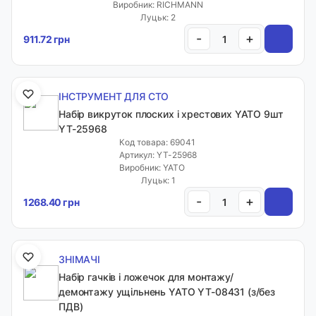
Виробник: RICHMANN
Луцьк: 2
-
+
911.72 грн
ІНСТРУМЕНТ ДЛЯ СТО
Набір викруток плоских і хрестових YATO 9шт
YT-25968
Код товара: 69041
Артикул: YT-25968
Виробник: YATO
Луцьк: 1
-
+
1268.40 грн
ЗНІМАЧІ
Набір гачків і ложечок для монтажу/
демонтажу ущільнень YATO YT-08431 (з/без
ПДВ)