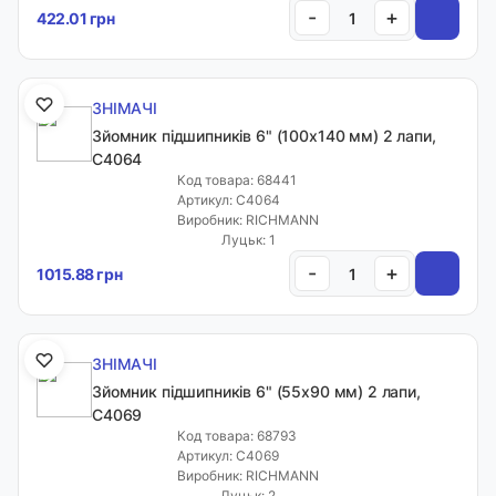
-
+
422.01 грн
Доставка і оплата
Гурт
Контакти
ЗНІМАЧІ
Відгуки
Зйомник підшипників 6" (100х140 мм) 2 лапи,
C4064
Калькулятори
Код товара: 68441
Обране
Артикул: C4064
Виробник: RICHMANN
Live
Луцьк: 1
Сервіс
-
+
1015.88 грн
Телефони:
ЗНІМАЧІ
+38 050 1066771
Зйомник підшипників 6" (55х90 мм) 2 лапи,
+38 063 1066771
C4069
+38 096 1911330
Код товара: 68793
Артикул: C4069
+38 096 1911230
Виробник: RICHMANN
Луцьк: 2