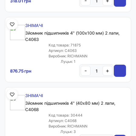
-
+
318.01 грн
Меню
ЗНІМАЧІ
Каталог товарів
Зйомник підшипників 4" (100х100 мм) 2 лапи,
C4063
Код товара: 71875
Артикул: C4063
Кабінет
Виробник: RICHMANN
Луцьк: 1
-
+
876.75 грн
Закладки
Інформація
ЗНІМАЧІ
Каталог
Зйомник підшипників 4" (40х80 мм) 2 лапи,
C4068
Кабінет клієнта
Код товара: 30444
Артикул: C4068
Кошик
Виробник: RICHMANN
Статті
Луцьк: 3