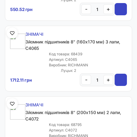
Email:
-
+
550.52 грн
sales.sealmarket@gmail.com
ЗНІМАЧІ
Адреса:
Зйомник підшипників 8" (160х170 мм) 3 лапи,
Волинська обл. с. Рованці, вул. Тополева, 40
C4065
Код товара: 68439
Артикул: C4065
Графік роботи:
Виробник: RICHMANN
Луцьк: 2
ПН-ПТ: 9:00-18:00
-
+
1712.11 грн
СБ: 10:00-15:00
НД: вихідний
ЗНІМАЧІ
Контакти
Зйомник підшипників 8" (200х150 мм) 2 лапи,
C4072
Код товара: 68795
Артикул: C4072
Виробник: RICHMANN