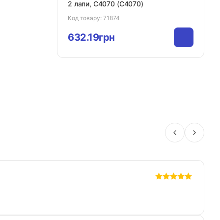
2 лапи, C4070 (C4070)
Код товару:
71874
632.19грн