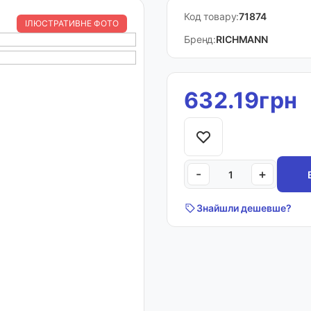
Код товару:
71874
ІЛЮСТРАТИВНЕ ФОТО
Бренд:
RICHMANN
632.19грн
-
+
Знайшли дешевше?