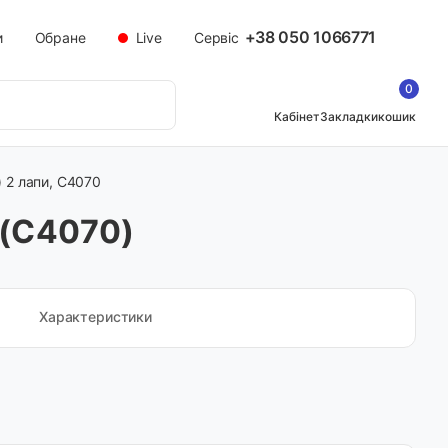
+38 050 1066771
и
Обране
Live
Сервіс
0
Кабінет
Закладки
кошик
 2 лапи, C4070
 (C4070)
Характеристики