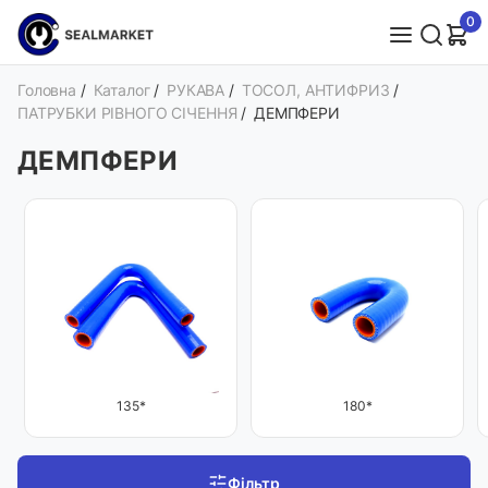
0
Головна
/
Каталог
/
РУКАВА
/
ТОСОЛ, АНТИФРИЗ
/
ПАТРУБКИ РІВНОГО СІЧЕННЯ
/
ДЕМПФЕРИ
ДЕМПФЕРИ
135*
180*
Фільтр