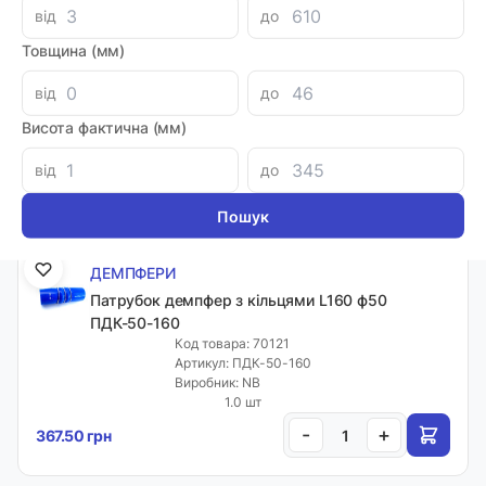
від
до
ДЕМПФЕРИ
Патрубок демпфер з кільцями L160 ф45
Товщина (мм)
ПДК-45-160
від
до
Код товара: 70120
Артикул: ПДК-45-160
Висота фактична (мм)
Виробник: NB
1.0 шт
від
до
-
+
330.00 грн
ДЕМПФЕРИ
Патрубок демпфер з кільцями L160 ф50
ПДК-50-160
Код товара: 70121
Артикул: ПДК-50-160
Виробник: NB
1.0 шт
-
+
367.50 грн