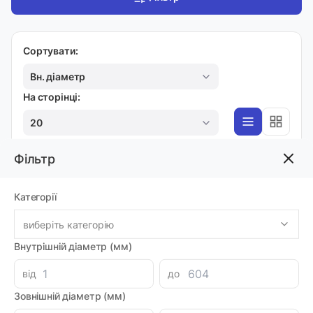
Сортувати:
Вн. діаметр
На сторінці:
20
Фільтр
ДЕМПФЕРИ
Категорії
Патрубок демпфер L102 ф45 ПД-45-102
Код товара: 70117
виберіть категорію
Артикул: ПД-45-102
Виробник: NB
Внутрішній діаметр (мм)
1.0 шт
-
+
258.00 грн
від
до
Зовнішній діаметр (мм)