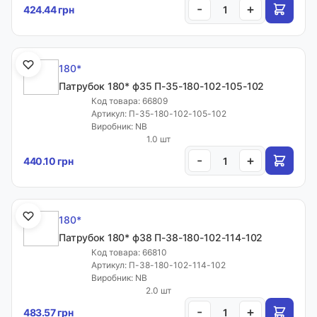
-
+
424.44 грн
Доставка і оплата
Гурт
Контакти
180*
Відгуки
Патрубок 180* ф35 П-35-180-102-105-102
Код товара: 66809
Калькулятори
Артикул: П-35-180-102-105-102
Обране
Виробник: NB
1.0 шт
Live
-
+
440.10 грн
Сервіс
Телефони:
180*
+38 050 1066771
Патрубок 180* ф38 П-38-180-102-114-102
Код товара: 66810
+38 063 1066771
Артикул: П-38-180-102-114-102
+38 096 1911330
Виробник: NB
2.0 шт
+38 096 1911230
-
+
483.57 грн