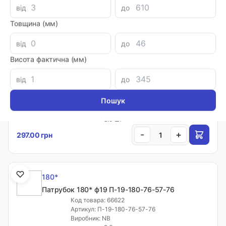
від
до
На сторінці:
Товщина (мм)
20
від
до
Висота фактична (мм)
180*
від
до
Патрубок 180* ф16 П-16-180-76-48-76
Код товара: 64526
Артикул: П-16-180-76-48-76
Виробник: NB
8.0 шт
-
+
297.00 грн
180*
Патрубок 180* ф19 П-19-180-76-57-76
Код товара: 66622
Артикул: П-19-180-76-57-76
Виробник: NB