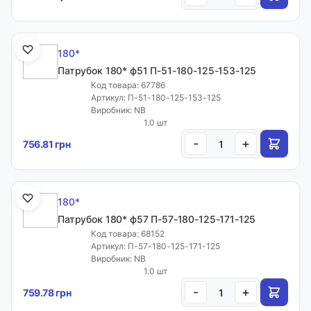
Email:
sales.sealmarket@gmail.com
180*
Патрубок 180* ф51 П-51-180-125-153-125
Адреса:
Код товара: 67786
Артикул: П-51-180-125-153-125
Волинська обл. с. Рованці, вул. Тополева, 40
Виробник: NB
1.0 шт
-
+
756.81 грн
Графік роботи:
ПН-ПТ: 9:00-18:00
СБ: 10:00-15:00
180*
НД: вихідний
Патрубок 180* ф57 П-57-180-125-171-125
Код товара: 68152
Артикул: П-57-180-125-171-125
Контакти
Виробник: NB
1.0 шт
-
+
759.78 грн