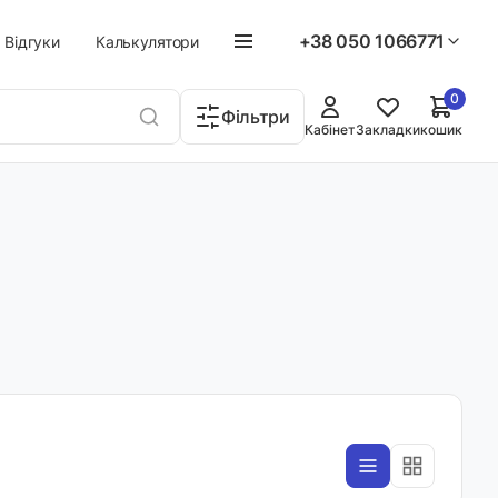
+38 050 1066771
Відгуки
Калькулятори
0
Фільтри
Кабінет
Закладки
кошик