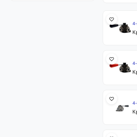
4-
Кр
4-
Кр
4-
К