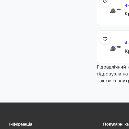
4-
Кр
4-
К
Гідравлічний 
гідровузла на
також із внут
Інформація
Популярні ка