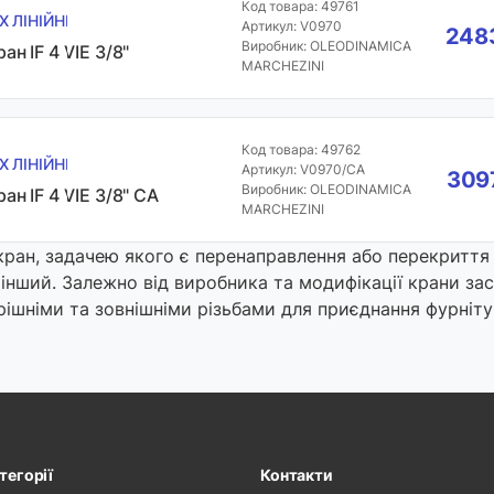
Код товара: 49761
Х ЛІНІЙНІ
Артикул: V0970
2483
Виробник: OLEODINAMICA
ан IF 4 VIE 3/8"
MARCHEZINI
Код товара: 49762
Х ЛІНІЙНІ
Артикул: V0970/CA
3097
Виробник: OLEODINAMICA
ран IF 4 VIE 3/8" CA
MARCHEZINI
кран, задачею якого є перенаправлення або перекриття 
 інший. Залежно від виробника та модифікації крани зас
рішніми та зовнішніми різьбами для приєднання фурніту
тегорії
Контакти