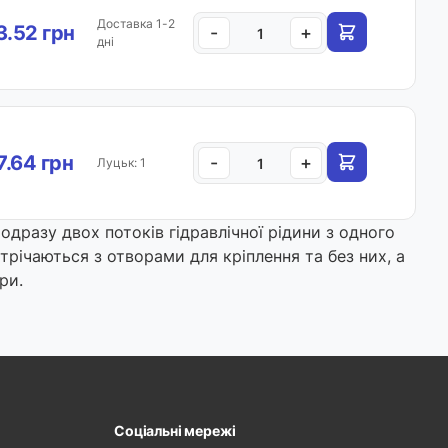
Доставка 1-2
.52 грн
-
+
дні
.64 грн
-
+
Луцьк: 1
одразу двох потоків гідравлічної рідини з одного
трічаються з отворами для кріплення та без них, а
ри.
Соціальні мережі