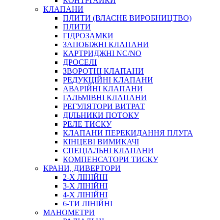
КОНТРГАЙКИ
МУФТИ
КЛАПАНИ
ХОМУТИ
ПЛИТИ (ВЛАСНЕ ВИРОБНИЦТВО)
ПЛИТИ
ГІДРОЗАМКИ
ЗАПОБІЖНІ КЛАПАНИ
КАРТРИДЖНІ NC/NO
ДРОСЕЛІ
ЗВОРОТНІ КЛАПАНИ
РЕДУКЦІЙНІ КЛАПАНИ
АВАРІЙНІ КЛАПАНИ
ЧЕРВ`ЯЧНІ
ГАЛЬМІВНІ КЛАПАНИ
СИЛОВІ
РЕГУЛЯТОРИ ВИТРАТ
ДІЛЬНИКИ ПОТОКУ
ДРОТЯНІ
РЕЛЕ ТИСКУ
ПРУЖИННІ
КЛАПАНИ ПЕРЕКИДАННЯ ПЛУГА
НЕЙЛОНОВІ
КІНЦЕВІ ВИМИКАЧІ
ПРОРЕЗИНЕНІ
СПЕЦІАЛЬНІ КЛАПАНИ
АВТОТОВАРИ
КОМПЕНСАТОРИ ТИСКУ
КРАНИ, ДИВЕРТОРИ
2-Х ЛІНІЙНІ
3-Х ЛІНІЙНІ
4-Х ЛІНІЙНІ
6-ТИ ЛІНІЙНІ
МАНОМЕТРИ