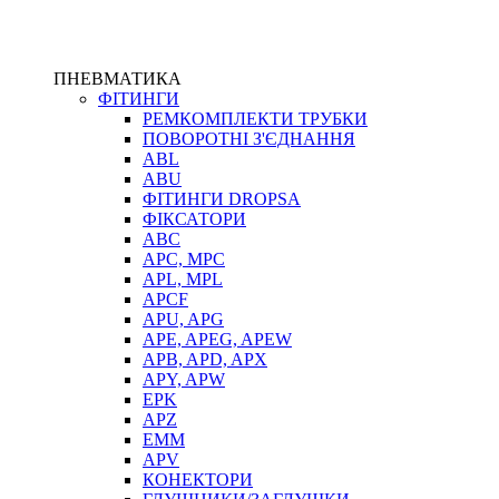
ПНЕВМАТИКА
ФІТИНГИ
РЕМКОМПЛЕКТИ ТРУБКИ
ПОВОРОТНІ З'ЄДНАННЯ
ABL
ABU
ФІТИНГИ DROPSA
ФІКСАТОРИ
ABC
APC, MPC
APL, MPL
APCF
APU, APG
APE, APEG, APEW
APB, APD, APX
APY, APW
EPK
APZ
EMM
APV
КОНЕКТОРИ