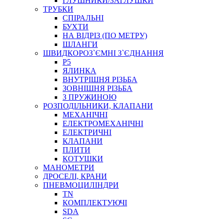
ГЛУШНИКИ/ЗАГЛУШКИ
ТРУБКИ
СПІРАЛЬНІ
БУХТИ
НА ВІДРІЗ (ПО МЕТРУ)
ШЛАНГИ
ШВИДКОРОЗ`ЄМНІ З`ЄДНАННЯ
P5
ЯЛИНКА
ВНУТРІШНЯ РІЗЬБА
ЗОВНІШНЯ РІЗЬБА
З ПРУЖИНОЮ
РОЗПОДІЛЬНИКИ, КЛАПАНИ
МЕХАНІЧНІ
ЕЛЕКТРОМЕХАНІЧНІ
ЕЛЕКТРИЧНІ
КЛАПАНИ
ПЛИТИ
КОТУШКИ
МАНОМЕТРИ
ДРОСЕЛІ, КРАНИ
ПНЕВМОЦИЛІНДРИ
TN
КОМПЛЕКТУЮЧІ
SDA