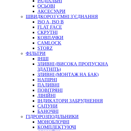
РАДІАЛЬНІ
ОСЬОВІ
АКСЕСУАРИ
АВТОХІМІЯ
ШВИДКОРОЗ`ЄМНІ З`ЄДНАННЯ
ДОМКРАТИ
ISO A, ISO B
НАБОРИ ЗАПОБІЖНИКІВ, КЛЕМ, АКСЕСУАРІВ
FLAT FACE
НАСОСИ, КОМПРЕСОРИ, МАНОМЕТРИ
СКРУТНІ
ПАСТА, АНТИСЕПТИК
КОВПАЧКИ
ІНСТРУМЕНТ
CAMLOCK
STORZ
ФІЛЬТРИ
ІНШІ
ЗЛИВНІ (ВИСОКА ПРОПУСКНА
ЗДАТНІТЬ)
ЗЛИВНІ (МОНТАЖ НА БАК)
НАПІРНІ
ПАЛИВНІ
ПОВІТРЯНІ
САДОВИЙ ІНВЕНТАР
ЛІНІЙНІ
ЕЛЕКТРИЧНІ ПРИЛАДИ
ІНДИКАТОРИ ЗАБРУДНЕННЯ
ПАЛЬНИКИ, ПАЯЛЬНИКИ, ПАЯЛЬНІ ЛАМПИ
САПУНИ
ІНСТРУМЕНТИ ДЛЯ ЕЛЕКТРИКА
БАНОЧНІ
ЕЛЕКТРОІНСТРУМЕНТИ
ГІДРОРОЗПОДІЛЬНИКИ
ЗАМКИ І КОМПЛЕКТУЮЧІ
МОНОБЛОЧНІ
КОМПЛЕКТУЮЧІ
ІНСТРУМЕНТИ ДЛЯ ЗВАРЮВАННЯ, АКСЕСУАРИ