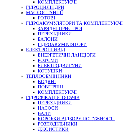
КОМПЛЕКТУЮЧІ
ГІДРОЦИЛІНДРИ
МАСЛОСТАНЦІЇ
ГОТОВІ
ГІДРОАКУМУЛЯТОРИ ТА КОМПЛЕКТУЮЧІ
СПЕЦІАЛЬНІ
ЗАРЯДНІ ПРИСТРОЇ
ОЛИВИ
ПЕРЕХІДНИКИ
БАЛОНИ
ГЕРМЕТИКИ
ГІДРОАКУМУЛЯТОРИ
ЗМАЗКИ
ЕЛЕКТРОПРИВІД
КЛЕЇ, ЦЕМЕНТИ, ЕПОКСИДКИ
ЕНЕРГЕТИЧНІ ЛАНЦЮГИ
РЕМОНТ ГІДРОЦИЛІНДРІВ
РОЗ'ЄМИ
ЕЛЕКТРОДВИГУНИ
КОТУШКИ
ТЕПЛООБМІННИКИ
ВОДЯНІ
ПОВІТРЯНІ
КОМПЛЕКТУЮЧІ
ГІДРОФІКАЦІЯ ТЯГАЧІВ
ПЕРЕХІДНИКИ
НАСОСИ
БОРЕКС, ЕО
ВАЛИ
КОРОБКИ ВІДБОРУ ПОТУЖНОСТІ
РОЗПОДІЛЬНИКИ
ДЖОЙСТИКИ