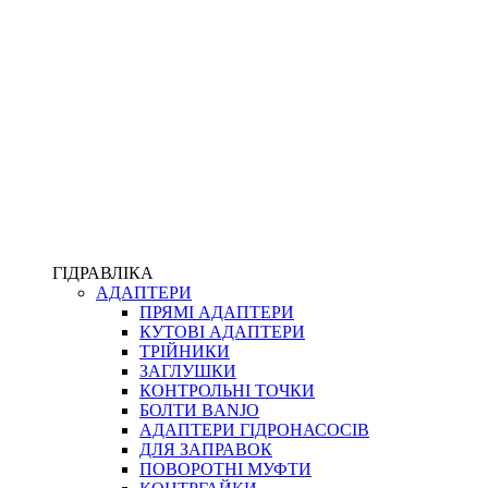
ПІСТОЛЕТИ
КОМПЛЕКТУЮЧІ ДЛЯ РУКАВІВ ВИСОКОГО ТИСКУ
КП
ВЕРСТАТИ
ФІТИНГИ ДІАГНОСТИЧНІ
ГІДРАВЛІКА
АДАПТЕРИ
АКСЕСУАРИ
ПРЯМІ АДАПТЕРИ
ТРУБКИ ТА КОМПЛЕКТУЮЧІ
КУТОВІ АДАПТЕРИ
ФІТИНГИ ГІДРАВЛІЧНІ
ТРІЙНИКИ
ФІТИНГИ КОНДИЦІОНЕРНІ
ЗАГЛУШКИ
ЗАХИСТ РУКАВІВ
КОНТРОЛЬНІ ТОЧКИ
ФІТИНГИ KARCHER
БОЛТИ BANJO
ФІТИНГИ НА ПІДЙОМ КАБІНИ
АДАПТЕРИ ГІДРОНАСОСІВ
РУКАВА
ДЛЯ ЗАПРАВОК
КОНЕКТОРИ
ПОВОРОТНІ МУФТИ