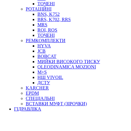
ТОСОЛ, АНТИФРИЗ
ТОЧЕНІ
ОЛИВА-ПАЛИВО
РОТАЦІЙНІ
BNS, K752
ПОВІТРЯ-ВОДА
BRS, K702, RRS
ДЛЯ ЗВАРЮВАННЯ
MRS
НАПІРНО-ВСМОКТУЮЧІ
ROI, ROS
АЗС
ТОЧЕНІ
РЕМКОМПЛЕКТИ
HYVA
JCB
BOBCAT
МИЙКИ ВИСОКОГО ТИСКУ
OLEODINAMICA MOZIONI
M+S
НШ VIVOIL
ДСТУ
ФІЛЬТРИ ДЛЯ ПАЛЬНОГО
KARCHER
ПІДДОНИ ДЛЯ БОЧОК
EPDM
МОДУЛЬНІ АЗС
СПЕЦІАЛЬНІ
МЕТРОЛОГІЧНЕ ОБЛАДНАННЯ
ВСТАВКИ МУФТ (ЗІРОЧКИ)
ЛІЧИЛЬНИКИ І ВИТРАТОМІРИ ДЛЯ ПАЛЬНОГО
ГІДРАВЛІКА
КОТУШКИ ДЛЯ ШЛАНГІВ
НАСОСИ ДЛЯ ПАЛЬНОГО
МОБІЛЬНІ КОЛОНКИ ТА КОМПЛЕКТИ ЗАПРАВКИ
СТАЦІОНАРНІ КОЛОНКИ