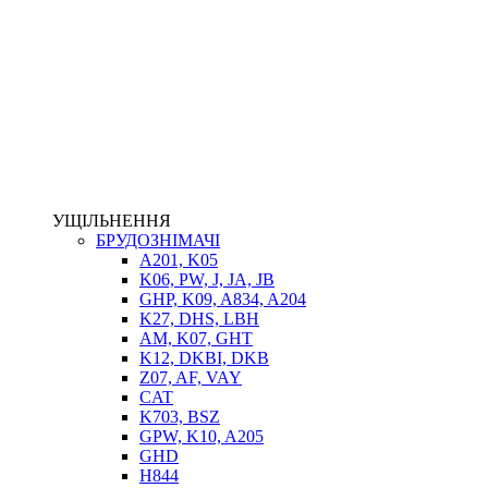
НАСОСИ-ДОЗАТОРИ
ГІДРОЦИЛІНДРИ
МАСЛОСТАНЦІЇ
ГІДРОАКУМУЛЯТОРИ ТА КОМПЛЕКТУЮЧІ
ЕЛЕКТРОПРИВІД
ТЕПЛООБМІННИКИ
ГІДРОФІКАЦІЯ ТЯГАЧІВ
КОНТРОЛЬНО-ВИМІРЮВАЛЬНА АПАРАТУРА
РОТАТОРИ
ЛЕБІДКИ
УЩІЛЬНЕННЯ
ВТУЛКИ
БРУДОЗНІМАЧІ
A201, K05
K06, PW, J, JA, JB
GHP, K09, A834, A204
K27, DHS, LBH
AM, K07, GHT
K12, DKBI, DKB
Z07, AF, VAY
CAT
K703, BSZ
BIMETAL
GPW, K10, A205
ВК-1
GHD
ВК-2
H844
Е90, E92