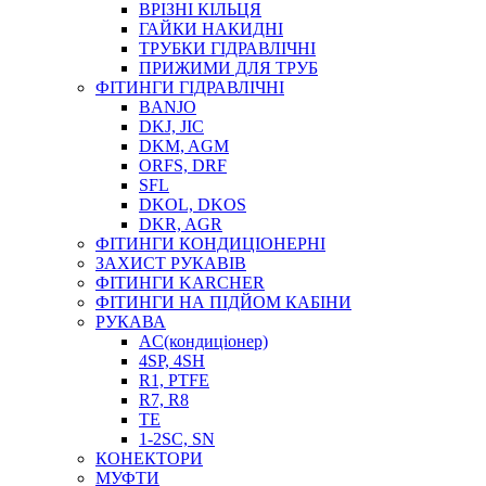
ВРІЗНІ КІЛЬЦЯ
ГАЙКИ НАКИДНІ
ТРУБКИ ГІДРАВЛІЧНІ
ПРИЖИМИ ДЛЯ ТРУБ
ФІТИНГИ ГІДРАВЛІЧНІ
BANJO
DKJ, JIC
DKM, AGM
ORFS, DRF
SFL
DKOL, DKOS
DKR, AGR
ФІТИНГИ КОНДИЦІОНЕРНІ
ЗАХИСТ РУКАВІВ
ФІТИНГИ KARCHER
ФІТИНГИ НА ПІДЙОМ КАБІНИ
РУКАВА
AC(кондиціонер)
4SP, 4SH
R1, PTFE
R7, R8
TE
1-2SC, SN
КОНЕКТОРИ
МУФТИ