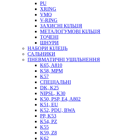
PU
XRING
VMQ
V-RING
ЗАХИСНІ КІЛЬЦЯ
МЕТАЛОГУМОВІ КІЛЬЦЯ
СОЖ
ТОЧЕНІ
ПІСТОЛЕТИ
ШНУРИ
НАСОСИ ТА ПОМПИ
НАБОРИ КІЛЕЦЬ
НАГНІТАЧІ
САЛЬНИКИ
МУФТИ (НАСАДКИ) ДЛЯ ШПРИЦІВ
ПНЕВМАТИЧНІ УЩІЛЬНЕННЯ
МАСЛЯНКИ, ЛІЙКИ
K65, A810
ПРЕС-МАСЛЯНКИ
K58, MPM
ШЛАНГИ, ТРУБКИ
K57
СПЕЦІАЛЬНІ
ШПРИЦИ МАСТИЛЬНІ
DK, K25
РУКАВА
NIPSL, K30
K50, PSP, E4, A802
K51, EU
K52, PDU, BWA
PP, K53
K54, PZ
K55
K59, Z8
K62