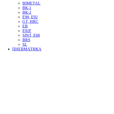
BIMETAL
ВК-1
ВК-2
Е90, E92
GT, HRC
EB
Е92F
SINT, E60
BRS
SL
ПНЕВМАТИКА