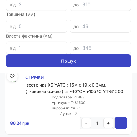
від
до
СТРІЧКИ
Товщина (мм)
Ізолента, акрил, червона 19ммх18мм TRUPER
12504
від
до
Код товара: 58985
Артикул: M-33R
Висота фактична (мм)
Виробник: TRUPER
Луцьк: 8
від
до
-
+
64.80 грн
СТРІЧКИ
Ізострічка ХБ YATO ; 15м х 19 х 0.3мм,
(тканинна основа) t= -40*С - +105*С YT-81500
Код товара: 71483
Артикул: YT-81500
Виробник: YATO
Каталог товарів
Луцьк: 12
Фільтри
-
+
86.24 грн