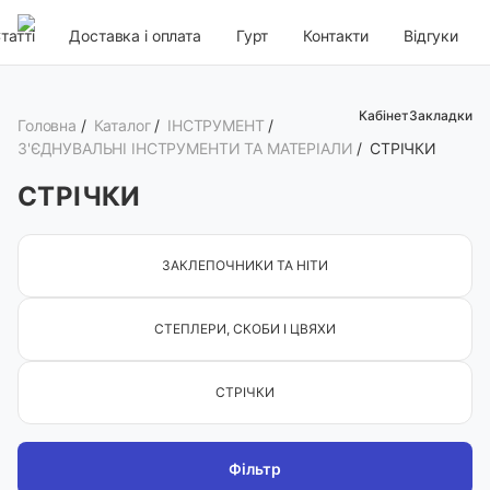
татті
Доставка і оплата
Гурт
Контакти
Відгуки
Кабінет
Закладки
Головна
/
Каталог
/
ІНСТРУМЕНТ
/
З'ЄДНУВАЛЬНІ ІНСТРУМЕНТИ ТА МАТЕРІАЛИ
/
СТРІЧКИ
СТРІЧКИ
ЗАКЛЕПОЧНИКИ ТА НІТИ
СТЕПЛЕРИ, СКОБИ І ЦВЯХИ
СТРІЧКИ
Фільтр