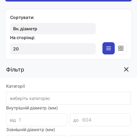
Сортувати:
Вн. діаметр
На сторінці:
20
Фільтр
СТРІЧКИ
Ізолента, акрил, синя 19ммх18мм TRUPER (M-
Категорії
33Z)12505
Код товара: 58984
виберіть категорію
Артикул: M-33Z
Виробник: TRUPER
Внутрішній діаметр (мм)
Луцьк: 25
-
+
64.80 грн
від
до
Зовнішній діаметр (мм)