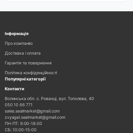
Доставка і оплата
Гурт
Контакти
Інформація
Відгуки
Про компанію
Калькулятори
Доставка і оплата
Обране
Live
Гарантія та повернення
Сервіс
Політика конфіденційності
Популярні категорії
Телефони:
Контакти
Волинська обл. с. Рованці, вул. Тополева, 40
+38 050 1066771
050 10 66 771
+38 063 1066771
sales.sealmarket@gmail.com
+38 096 1911330
zvyagel.sealmarket@gmail.com
ПН-ПТ: 9:00-18:00
+38 096 1911230
СБ: 10:00-15:00