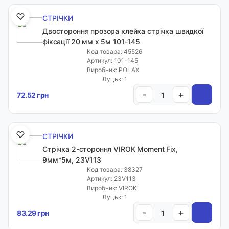
СТРІЧКИ
Меню
Двостороння прозора клейка стрічка швидкої
фіксації 20 мм х 5м 101-145
Код товара: 45526
Каталог товарів
Артикул: 101-145
Виробник: POLAX
Луцьк: 1
Кабінет
-
+
72.52 грн
Закладки
СТРІЧКИ
Стрічка 2-стороння VIROK Moment Fix,
Інформація
9мм*5м, 23V113
Код товара: 38327
Каталог
Артикул: 23V113
Виробник: VIROK
Кабінет клієнта
Луцьк: 1
Кошик
-
+
83.29 грн
Статті