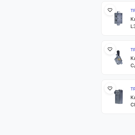
Т
К
L
Т
К
C
Т
К
C