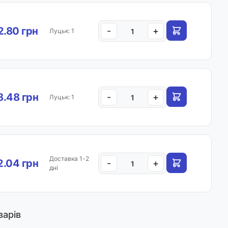
.80 грн
-
+
Луцьк: 1
.48 грн
-
+
Луцьк: 1
Доставка 1-2
.04 грн
-
+
дні
варів