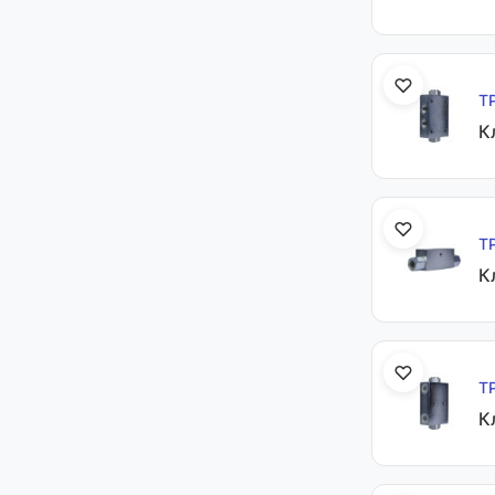
Т
К
Т
К
Т
К