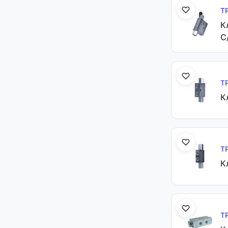
Т
К
C
Т
К
Т
К
Т