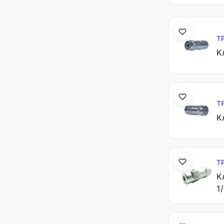
Т
К
Т
К
Т
К
1/