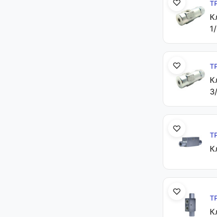
Т
К
1/
Т
К
3
Т
К
Т
К