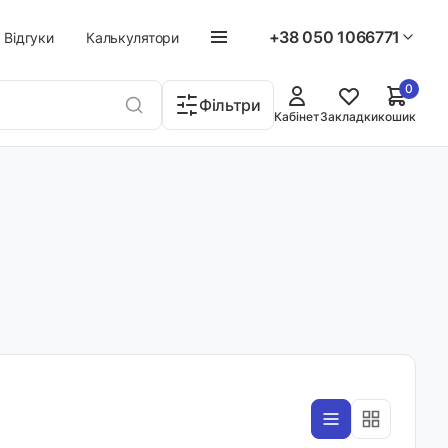
+38 050 1066771
Відгуки
Калькулятори
0
Фільтри
Кабінет
Закладки
кошик