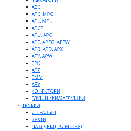
ФІКСАТОРИ
ABC
APC, MPC
APL, MPL
APCF
APU, APG
APE, APEG, APEW
APB, APD, APX
APY, APW
EPK
APZ
EMM
APV
КОНЕКТОРИ
ГЛУШНИКИ/ЗАГЛУШКИ
ТРУБКИ
СПІРАЛЬНІ
БУХТИ
НА ВІДРІЗ (ПО МЕТРУ)