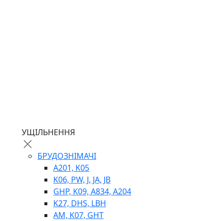
ГІДРОМОТОРИ
ГІДРОНАСОСИ
НАСОСИ-ДОЗАТОРИ
ГІДРОЦИЛІНДРИ
МАСЛОСТАНЦІЇ
ГІДРОАКУМУЛЯТОРИ ТА КОМПЛЕКТУЮЧІ
ЕЛЕКТРОПРИВІД
ТЕПЛООБМІННИКИ
ГІДРОФІКАЦІЯ ТЯГАЧІВ
КОНТРОЛЬНО-ВИМІРЮВАЛЬНА АПАРАТУРА
РОТАТОРИ
ЛЕБІДКИ
УЩІЛЬНЕННЯ
ВТУЛКИ
БРУДОЗНІМАЧІ
A201, K05
K06, PW, J, JA, JB
GHP, K09, A834, A204
K27, DHS, LBH
AM, K07, GHT