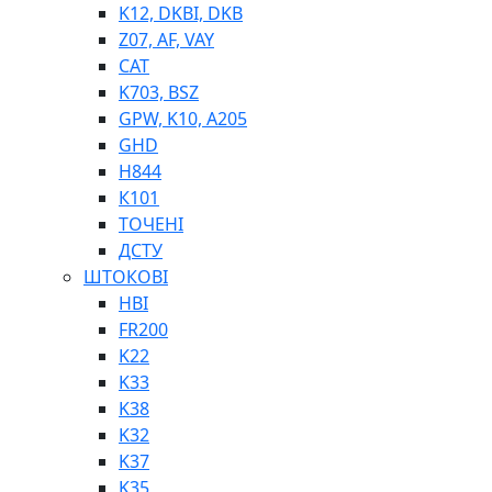
K12, DKBI, DKB
BIMETAL
Z07, AF, VAY
ВК-1
CAT
ВК-2
K703, BSZ
Е90, E92
GPW, K10, A205
GT, HRC
GHD
EB
H844
Е92F
К101
SINT, E60
ТОЧЕНІ
BRS
ДСТУ
SL
ШТОКОВІ
ПНЕВМАТИКА
HBI
FR200
K22
K33
K38
K32
K37
ФІТИНГИ
K35