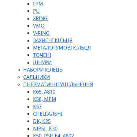
ШЛАНГИ, ТРУБКИ
FPM
ШПРИЦИ МАСТИЛЬНІ
PU
РУКАВА
XRING
VMQ
V-RING
ЗАХИСНІ КІЛЬЦЯ
МЕТАЛОГУМОВІ КІЛЬЦЯ
ТОЧЕНІ
ШНУРИ
НАБОРИ КІЛЕЦЬ
ТОСОЛ, АНТИФРИЗ
САЛЬНИКИ
ОЛИВА-ПАЛИВО
ПНЕВМАТИЧНІ УЩІЛЬНЕННЯ
ПОВІТРЯ-ВОДА
K65, A810
ДЛЯ ЗВАРЮВАННЯ
K58, MPM
НАПІРНО-ВСМОКТУЮЧІ
K57
АЗС
СПЕЦІАЛЬНІ
DK, K25
NIPSL, K30
K50, PSP, E4, A802