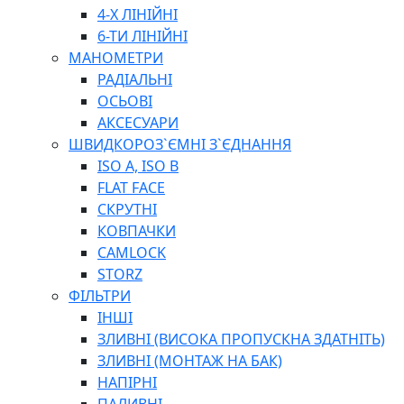
ПЛОСКОГУБЦІ
4-Х ЛІНІЙНІ
ВИКРУТКИ
6-ТИ ЛІНІЙНІ
КЛЮЧІ
МАНОМЕТРИ
ГОЛОВКИ, ТРІЩАТКИ, ВОРОТКИ, ПЕРЕХІДНИКИ
РАДІАЛЬНІ
ЗУБИЛА, МОЛОТКИ, СОКИРИ, СТАМЕСКИ, ДОЛОТА
ОСЬОВІ
СТРУПЦИНИ, ЛЕЩАТА
АКСЕСУАРИ
ВИМІРЮВАЛЬНІ ІНСТРУМЕНТИ
ШВИДКОРОЗ`ЄМНІ З`ЄДНАННЯ
БУДІВЕЛЬНИЙ ІНСТРУМЕНТ
ISO A, ISO B
ШЛАНГИ
FLAT FACE
ГОСПОДАРСЬКІ ТОВАРИ
СКРУТНІ
ПНЕВМАТИЧНІ ІНСТРУМЕНТИ
КОВПАЧКИ
З'ЄДНУВАЛЬНІ ІНСТРУМЕНТИ ТА МАТЕРІАЛИ
CAMLOCK
ЯЩИКИ, ШАФИ, ТА СУМКИ ДЛЯ ІНСТРУМЕНТІВ
STORZ
ЗАСОБИ ЗАХИСТУ
ФІЛЬТРИ
СТЕПЛЕРИ, ЗАКЛЕПОЧНИКИ
ІНШІ
ГІДРАВЛІЧНІ ІНСТРУМЕНТИ
ЗЛИВНІ (ВИСОКА ПРОПУСКНА ЗДАТНІТЬ)
ТЕХНІЧНА ХІМІЯ
ЗЛИВНІ (МОНТАЖ НА БАК)
НАПІРНІ