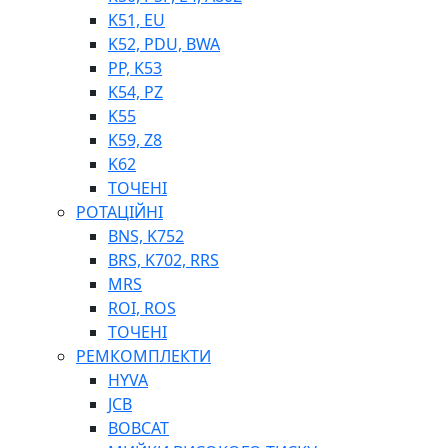
K51, EU
K52, PDU, BWA
PP, K53
ФІЛЬТРИ ДЛЯ ПАЛЬНОГО
K54, PZ
ПІДДОНИ ДЛЯ БОЧОК
K55
МОДУЛЬНІ АЗС
K59, Z8
МЕТРОЛОГІЧНЕ ОБЛАДНАННЯ
K62
ЛІЧИЛЬНИКИ І ВИТРАТОМІРИ ДЛЯ ПАЛЬНОГО
ТОЧЕНІ
КОТУШКИ ДЛЯ ШЛАНГІВ
РОТАЦІЙНІ
НАСОСИ ДЛЯ ПАЛЬНОГО
BNS, K752
МОБІЛЬНІ КОЛОНКИ ТА КОМПЛЕКТИ ЗАПРАВКИ
BRS, K702, RRS
СТАЦІОНАРНІ КОЛОНКИ
MRS
ПІСТОЛЕТИ
ROI, ROS
КОМПЛЕКТУЮЧІ ДЛЯ РУКАВІВ ВИСОКОГО ТИСКУ
ТОЧЕНІ
РЕМКОМПЛЕКТИ
HYVA
JCB
BOBCAT