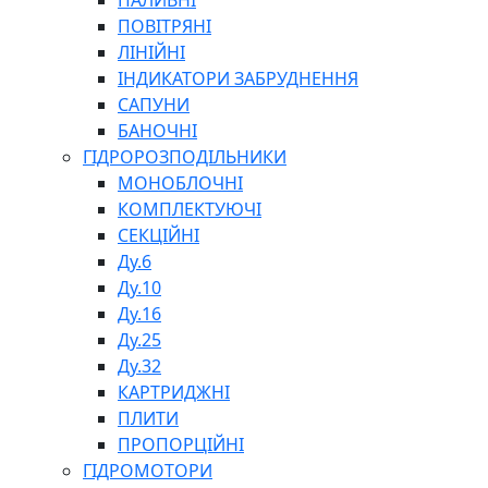
ПАЛИВНІ
ПОВІТРЯНІ
ЛІНІЙНІ
ІНДИКАТОРИ ЗАБРУДНЕННЯ
САПУНИ
БАНОЧНІ
СПЕЦІАЛЬНІ
ГІДРОРОЗПОДІЛЬНИКИ
ОЛИВИ
МОНОБЛОЧНІ
ГЕРМЕТИКИ
КОМПЛЕКТУЮЧІ
ЗМАЗКИ
СЕКЦІЙНІ
КЛЕЇ, ЦЕМЕНТИ, ЕПОКСИДКИ
Ду.6
РЕМОНТ ГІДРОЦИЛІНДРІВ
Ду.10
Ду.16
Ду.25
Ду.32
КАРТРИДЖНІ
ПЛИТИ
ПРОПОРЦІЙНІ
БОРЕКС, ЕО
ГІДРОМОТОРИ