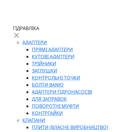
ЧЕРВ`ЯЧНІ
ГІДРАВЛІКА
СИЛОВІ
ДРОТЯНІ
АДАПТЕРИ
ПРУЖИННІ
ПРЯМІ АДАПТЕРИ
НЕЙЛОНОВІ
КУТОВІ АДАПТЕРИ
ПРОРЕЗИНЕНІ
ТРІЙНИКИ
АВТОТОВАРИ
ЗАГЛУШКИ
КОНТРОЛЬНІ ТОЧКИ
БОЛТИ BANJO
АДАПТЕРИ ГІДРОНАСОСІВ
ДЛЯ ЗАПРАВОК
ПОВОРОТНІ МУФТИ
КОНТРГАЙКИ
АВТОХІМІЯ
КЛАПАНИ
ДОМКРАТИ
ПЛИТИ (ВЛАСНЕ ВИРОБНИЦТВО)