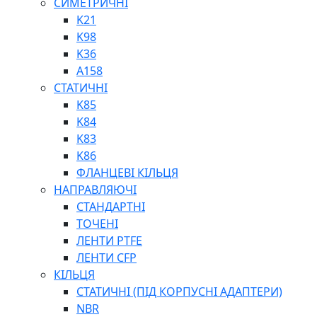
СИМЕТРИЧНІ
ШАРНІРНІ ПІДШИПНИКИ
K21
ВУХА ГІДРОЦИЛІНДРА
K98
ТРУБИ ХОНІНГОВАНІ
K36
ШТОКИ ХРОМОВАНІ
A158
МАСТИЛЬНЕ ОБЛАДНАННЯ
СТАТИЧНІ
K85
K84
K83
K86
ФЛАНЦЕВІ КІЛЬЦЯ
НАПРАВЛЯЮЧІ
СОЖ
СТАНДАРТНІ
ПІСТОЛЕТИ
ТОЧЕНІ
НАСОСИ ТА ПОМПИ
ЛЕНТИ PTFE
НАГНІТАЧІ
ЛЕНТИ CFP
МУФТИ (НАСАДКИ) ДЛЯ ШПРИЦІВ
КІЛЬЦЯ
МАСЛЯНКИ, ЛІЙКИ
СТАТИЧНІ (ПІД КОРПУСНІ АДАПТЕРИ)
ПРЕС-МАСЛЯНКИ
NBR