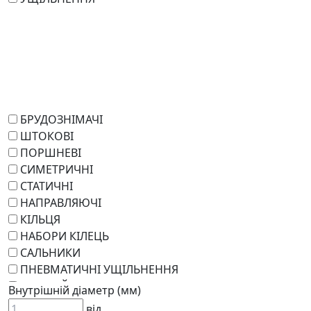
БРУДОЗНІМАЧІ
ШТОКОВІ
ПОРШНЕВІ
СИМЕТРИЧНІ
СТАТИЧНІ
НАПРАВЛЯЮЧІ
КІЛЬЦЯ
НАБОРИ КІЛЕЦЬ
САЛЬНИКИ
ПНЕВМАТИЧНІ УЩІЛЬНЕННЯ
РОТАЦІЙНІ
Внутрішній діаметр (мм)
РЕМКОМПЛЕКТИ
від