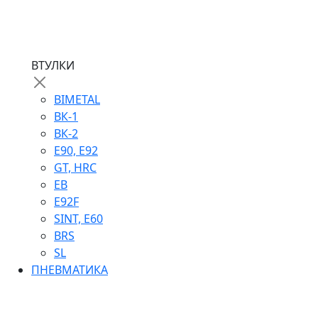
ВТУЛКИ
BIMETAL
ВК-1
ВК-2
Е90, E92
GT, HRC
EB
Е92F
SINT, E60
BRS
SL
ПНЕВМАТИКА