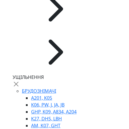
ГІДРОМОТОРИ
ГІДРОНАСОСИ
НАСОСИ-ДОЗАТОРИ
ГІДРОЦИЛІНДРИ
МАСЛОСТАНЦІЇ
ГІДРОАКУМУЛЯТОРИ ТА КОМПЛЕКТУЮЧІ
ЕЛЕКТРОПРИВІД
ТЕПЛООБМІННИКИ
ГІДРОФІКАЦІЯ ТЯГАЧІВ
КОНТРОЛЬНО-ВИМІРЮВАЛЬНА АПАРАТУРА
РОТАТОРИ
ЛЕБІДКИ
УЩІЛЬНЕННЯ
ВТУЛКИ
БРУДОЗНІМАЧІ
A201, K05
K06, PW, J, JA, JB
GHP, K09, A834, A204
K27, DHS, LBH
AM, K07, GHT