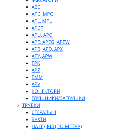
ФІКСАТОРИ
ABC
APC, MPC
APL, MPL
APCF
APU, APG
APE, APEG, APEW
APB, APD, APX
APY, APW
EPK
APZ
EMM
APV
КОНЕКТОРИ
ГЛУШНИКИ/ЗАГЛУШКИ
ТРУБКИ
СПІРАЛЬНІ
БУХТИ
НА ВІДРІЗ (ПО МЕТРУ)