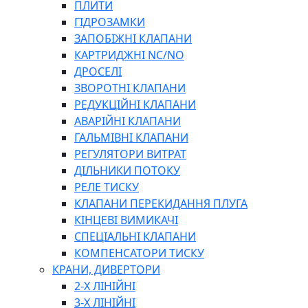
НАБОРИ ЗАПОБІЖНИКІВ, КЛЕМ, АКСЕСУАРІВ
ПЛИТИ
НАСОСИ, КОМПРЕСОРИ, МАНОМЕТРИ
ГІДРОЗАМКИ
ПАСТА, АНТИСЕПТИК
ЗАПОБІЖНІ КЛАПАНИ
ІНСТРУМЕНТ
КАРТРИДЖНІ NC/NO
ДРОСЕЛІ
ЗВОРОТНІ КЛАПАНИ
РЕДУКЦІЙНІ КЛАПАНИ
АВАРІЙНІ КЛАПАНИ
ГАЛЬМІВНІ КЛАПАНИ
РЕГУЛЯТОРИ ВИТРАТ
САДОВИЙ ІНВЕНТАР
ДІЛЬНИКИ ПОТОКУ
ЕЛЕКТРИЧНІ ПРИЛАДИ
РЕЛЕ ТИСКУ
ПАЛЬНИКИ, ПАЯЛЬНИКИ, ПАЯЛЬНІ ЛАМПИ
КЛАПАНИ ПЕРЕКИДАННЯ ПЛУГА
ІНСТРУМЕНТИ ДЛЯ ЕЛЕКТРИКА
КІНЦЕВІ ВИМИКАЧІ
ЕЛЕКТРОІНСТРУМЕНТИ
СПЕЦІАЛЬНІ КЛАПАНИ
ЗАМКИ І КОМПЛЕКТУЮЧІ
КОМПЕНСАТОРИ ТИСКУ
ІНСТРУМЕНТИ ДЛЯ ЗВАРЮВАННЯ, АКСЕСУАРИ
КРАНИ, ДИВЕРТОРИ
РІЖУЧІ ІНСТРУМЕНТИ
2-Х ЛІНІЙНІ
ІНСТРУМЕНТИ ТА ОБЛАДНАННЯ ДЛЯ СТО
3-Х ЛІНІЙНІ