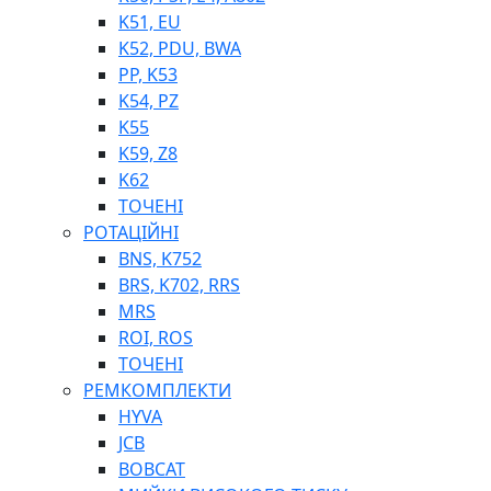
K51, EU
K52, PDU, BWA
PP, K53
ФІЛЬТРИ ДЛЯ ПАЛЬНОГО
K54, PZ
ПІДДОНИ ДЛЯ БОЧОК
K55
МОДУЛЬНІ АЗС
K59, Z8
МЕТРОЛОГІЧНЕ ОБЛАДНАННЯ
K62
ЛІЧИЛЬНИКИ І ВИТРАТОМІРИ ДЛЯ ПАЛЬНОГО
ТОЧЕНІ
КОТУШКИ ДЛЯ ШЛАНГІВ
РОТАЦІЙНІ
НАСОСИ ДЛЯ ПАЛЬНОГО
BNS, K752
МОБІЛЬНІ КОЛОНКИ ТА КОМПЛЕКТИ ЗАПРАВКИ
BRS, K702, RRS
СТАЦІОНАРНІ КОЛОНКИ
MRS
ПІСТОЛЕТИ
ROI, ROS
КОМПЛЕКТУЮЧІ ДЛЯ РУКАВІВ ВИСОКОГО ТИСКУ
ТОЧЕНІ
РЕМКОМПЛЕКТИ
HYVA
JCB
BOBCAT