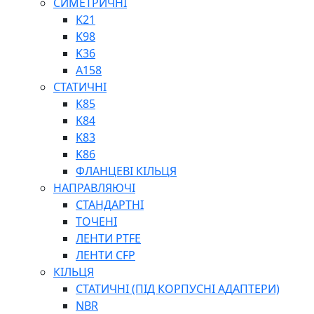
СИМЕТРИЧНІ
ШАРНІРНІ ПІДШИПНИКИ
K21
ВУХА ГІДРОЦИЛІНДРА
K98
ТРУБИ ХОНІНГОВАНІ
K36
ШТОКИ ХРОМОВАНІ
A158
МАСТИЛЬНЕ ОБЛАДНАННЯ
СТАТИЧНІ
K85
K84
K83
K86
ФЛАНЦЕВІ КІЛЬЦЯ
НАПРАВЛЯЮЧІ
СОЖ
СТАНДАРТНІ
ПІСТОЛЕТИ
ТОЧЕНІ
НАСОСИ ТА ПОМПИ
ЛЕНТИ PTFE
НАГНІТАЧІ
ЛЕНТИ CFP
МУФТИ (НАСАДКИ) ДЛЯ ШПРИЦІВ
КІЛЬЦЯ
МАСЛЯНКИ, ЛІЙКИ
СТАТИЧНІ (ПІД КОРПУСНІ АДАПТЕРИ)
ПРЕС-МАСЛЯНКИ
NBR