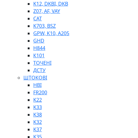
K12, DKBI, DKB
BIMETAL
Z07, AF, VAY
ВК-1
CAT
ВК-2
K703, BSZ
Е90, E92
GPW, K10, A205
GT, HRC
GHD
EB
H844
Е92F
К101
SINT, E60
ТОЧЕНІ
BRS
ДСТУ
SL
ШТОКОВІ
ПНЕВМАТИКА
HBI
FR200
K22
K33
K38
K32
K37
ФІТИНГИ
K35