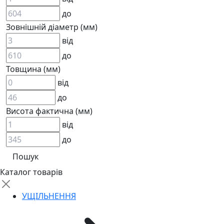
KARCHER
до
EPDM
Зовнішній діаметр (мм)
СПЕЦІАЛЬНІ
від
ВСТАВКИ МУФТ (ЗІРОЧКИ)
ГІДРАВЛІКА
до
Товщина (мм)
від
до
Висота фактична (мм)
від
до
АДАПТЕРИ
КЛАПАНИ
КРАНИ, ДИВЕРТОРИ
Каталог товарів
МАНОМЕТРИ
ШВИДКОРОЗ`ЄМНІ З`ЄДНАННЯ
УЩІЛЬНЕННЯ
ФІЛЬТРИ
ГІДРОРОЗПОДІЛЬНИКИ