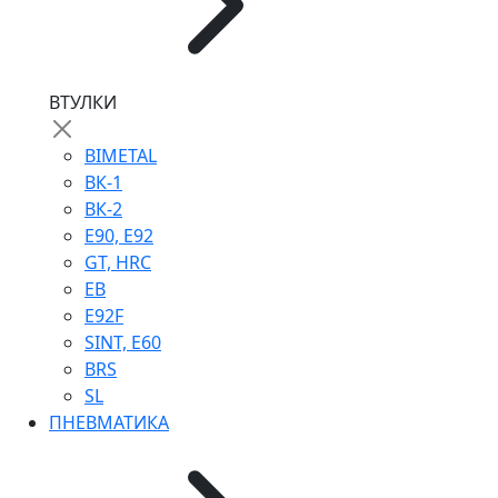
ВТУЛКИ
BIMETAL
ВК-1
ВК-2
Е90, E92
GT, HRC
EB
Е92F
SINT, E60
BRS
SL
ПНЕВМАТИКА