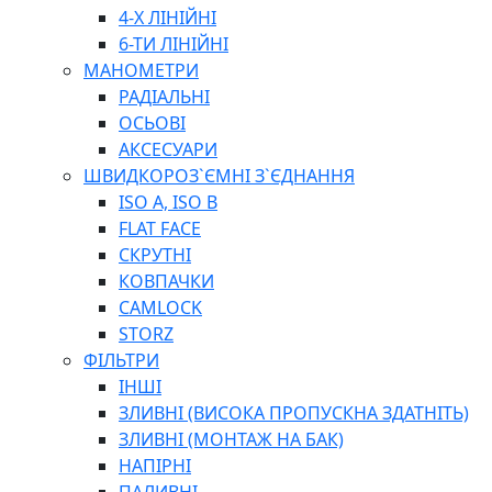
ПЛОСКОГУБЦІ
4-Х ЛІНІЙНІ
ВИКРУТКИ
6-ТИ ЛІНІЙНІ
КЛЮЧІ
МАНОМЕТРИ
ГОЛОВКИ, ТРІЩАТКИ, ВОРОТКИ, ПЕРЕХІДНИКИ
РАДІАЛЬНІ
ЗУБИЛА, МОЛОТКИ, СОКИРИ, СТАМЕСКИ, ДОЛОТА
ОСЬОВІ
СТРУПЦИНИ, ЛЕЩАТА
АКСЕСУАРИ
ВИМІРЮВАЛЬНІ ІНСТРУМЕНТИ
ШВИДКОРОЗ`ЄМНІ З`ЄДНАННЯ
БУДІВЕЛЬНИЙ ІНСТРУМЕНТ
ISO A, ISO B
ШЛАНГИ
FLAT FACE
ГОСПОДАРСЬКІ ТОВАРИ
СКРУТНІ
ПНЕВМАТИЧНІ ІНСТРУМЕНТИ
КОВПАЧКИ
З'ЄДНУВАЛЬНІ ІНСТРУМЕНТИ ТА МАТЕРІАЛИ
CAMLOCK
ЯЩИКИ, ШАФИ, ТА СУМКИ ДЛЯ ІНСТРУМЕНТІВ
STORZ
ЗАСОБИ ЗАХИСТУ
ФІЛЬТРИ
СТЕПЛЕРИ, ЗАКЛЕПОЧНИКИ
ІНШІ
ГІДРАВЛІЧНІ ІНСТРУМЕНТИ
ЗЛИВНІ (ВИСОКА ПРОПУСКНА ЗДАТНІТЬ)
ТЕХНІЧНА ХІМІЯ
ЗЛИВНІ (МОНТАЖ НА БАК)
НАПІРНІ