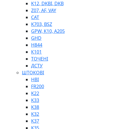
K12, DKBI, DKB
BIMETAL
Z07, AF, VAY
ВК-1
CAT
ВК-2
K703, BSZ
Е90, E92
GPW, K10, A205
GT, HRC
GHD
EB
H844
Е92F
К101
SINT, E60
ТОЧЕНІ
BRS
ДСТУ
SL
ШТОКОВІ
ПНЕВМАТИКА
HBI
FR200
K22
K33
K38
K32
K37
ФІТИНГИ
K35