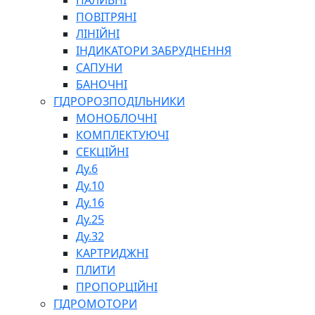
ПАЛИВНІ
ПОВІТРЯНІ
ЛІНІЙНІ
ІНДИКАТОРИ ЗАБРУДНЕННЯ
САПУНИ
БАНОЧНІ
СПЕЦІАЛЬНІ
ГІДРОРОЗПОДІЛЬНИКИ
ОЛИВИ
МОНОБЛОЧНІ
ГЕРМЕТИКИ
КОМПЛЕКТУЮЧІ
ЗМАЗКИ
СЕКЦІЙНІ
КЛЕЇ, ЦЕМЕНТИ, ЕПОКСИДКИ
Ду.6
РЕМОНТ ГІДРОЦИЛІНДРІВ
Ду.10
Ду.16
Ду.25
Ду.32
КАРТРИДЖНІ
ПЛИТИ
ПРОПОРЦІЙНІ
БОРЕКС, ЕО
ГІДРОМОТОРИ