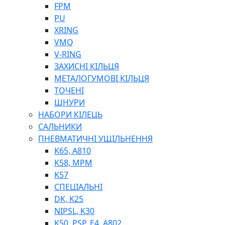
ШЛАНГИ, ТРУБКИ
FPM
ШПРИЦИ МАСТИЛЬНІ
PU
РУКАВА
XRING
VMQ
V-RING
ЗАХИСНІ КІЛЬЦЯ
МЕТАЛОГУМОВІ КІЛЬЦЯ
ТОЧЕНІ
ШНУРИ
НАБОРИ КІЛЕЦЬ
ТОСОЛ, АНТИФРИЗ
САЛЬНИКИ
ОЛИВА-ПАЛИВО
ПНЕВМАТИЧНІ УЩІЛЬНЕННЯ
ПОВІТРЯ-ВОДА
K65, A810
ДЛЯ ЗВАРЮВАННЯ
K58, MPM
НАПІРНО-ВСМОКТУЮЧІ
K57
АЗС
СПЕЦІАЛЬНІ
DK, K25
NIPSL, K30
K50, PSP, E4, A802