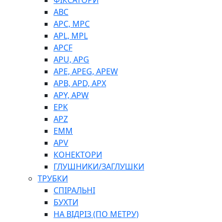
ФІКСАТОРИ
ABC
APC, MPC
APL, MPL
APCF
APU, APG
APE, APEG, APEW
APB, APD, APX
APY, APW
EPK
APZ
EMM
APV
КОНЕКТОРИ
ГЛУШНИКИ/ЗАГЛУШКИ
ТРУБКИ
СПІРАЛЬНІ
БУХТИ
НА ВІДРІЗ (ПО МЕТРУ)