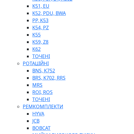
K51, EU
K52, PDU, BWA
PP, K53
ФІЛЬТРИ ДЛЯ ПАЛЬНОГО
K54, PZ
ПІДДОНИ ДЛЯ БОЧОК
K55
МОДУЛЬНІ АЗС
K59, Z8
МЕТРОЛОГІЧНЕ ОБЛАДНАННЯ
K62
ЛІЧИЛЬНИКИ І ВИТРАТОМІРИ ДЛЯ ПАЛЬНОГО
ТОЧЕНІ
КОТУШКИ ДЛЯ ШЛАНГІВ
РОТАЦІЙНІ
НАСОСИ ДЛЯ ПАЛЬНОГО
BNS, K752
МОБІЛЬНІ КОЛОНКИ ТА КОМПЛЕКТИ ЗАПРАВКИ
BRS, K702, RRS
СТАЦІОНАРНІ КОЛОНКИ
MRS
ПІСТОЛЕТИ
ROI, ROS
КОМПЛЕКТУЮЧІ ДЛЯ РУКАВІВ ВИСОКОГО ТИСКУ
ТОЧЕНІ
РЕМКОМПЛЕКТИ
HYVA
JCB
BOBCAT