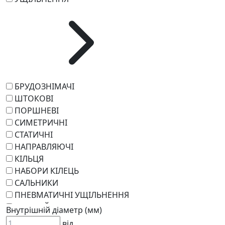
БРУДОЗНІМАЧІ
ШТОКОВІ
ПОРШНЕВІ
СИМЕТРИЧНІ
СТАТИЧНІ
НАПРАВЛЯЮЧІ
КІЛЬЦЯ
НАБОРИ КІЛЕЦЬ
САЛЬНИКИ
ПНЕВМАТИЧНІ УЩІЛЬНЕННЯ
РОТАЦІЙНІ
Внутрішній діаметр (мм)
РЕМКОМПЛЕКТИ
від