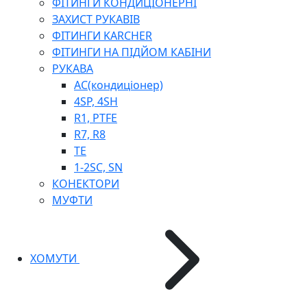
ФІТИНГИ КОНДИЦІОНЕРНІ
ЗАХИСТ РУКАВІВ
ФІТИНГИ KARCHER
ФІТИНГИ НА ПІДЙОМ КАБІНИ
РУКАВА
AC(кондиціонер)
4SP, 4SH
R1, PTFE
R7, R8
TE
1-2SC, SN
КОНЕКТОРИ
МУФТИ
ХОМУТИ