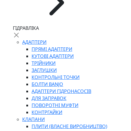
ЧЕРВ`ЯЧНІ
ГІДРАВЛІКА
СИЛОВІ
ДРОТЯНІ
АДАПТЕРИ
ПРУЖИННІ
ПРЯМІ АДАПТЕРИ
НЕЙЛОНОВІ
КУТОВІ АДАПТЕРИ
ПРОРЕЗИНЕНІ
ТРІЙНИКИ
АВТОТОВАРИ
ЗАГЛУШКИ
КОНТРОЛЬНІ ТОЧКИ
БОЛТИ BANJO
АДАПТЕРИ ГІДРОНАСОСІВ
ДЛЯ ЗАПРАВОК
ПОВОРОТНІ МУФТИ
КОНТРГАЙКИ
АВТОХІМІЯ
КЛАПАНИ
ДОМКРАТИ
ПЛИТИ (ВЛАСНЕ ВИРОБНИЦТВО)