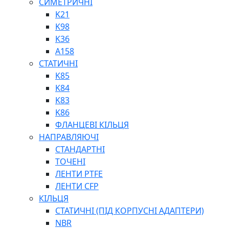
СИМЕТРИЧНІ
ШАРНІРНІ ПІДШИПНИКИ
K21
ВУХА ГІДРОЦИЛІНДРА
K98
ТРУБИ ХОНІНГОВАНІ
K36
ШТОКИ ХРОМОВАНІ
A158
МАСТИЛЬНЕ ОБЛАДНАННЯ
СТАТИЧНІ
K85
K84
K83
K86
ФЛАНЦЕВІ КІЛЬЦЯ
НАПРАВЛЯЮЧІ
СОЖ
СТАНДАРТНІ
ПІСТОЛЕТИ
ТОЧЕНІ
НАСОСИ ТА ПОМПИ
ЛЕНТИ PTFE
НАГНІТАЧІ
ЛЕНТИ CFP
МУФТИ (НАСАДКИ) ДЛЯ ШПРИЦІВ
КІЛЬЦЯ
МАСЛЯНКИ, ЛІЙКИ
СТАТИЧНІ (ПІД КОРПУСНІ АДАПТЕРИ)
ПРЕС-МАСЛЯНКИ
NBR