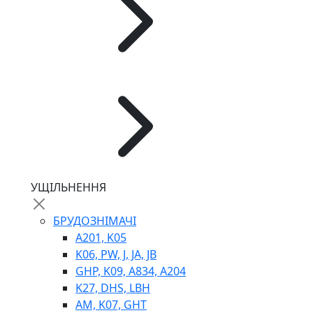
ГІДРОМОТОРИ
ГІДРОНАСОСИ
НАСОСИ-ДОЗАТОРИ
ГІДРОЦИЛІНДРИ
МАСЛОСТАНЦІЇ
ГІДРОАКУМУЛЯТОРИ ТА КОМПЛЕКТУЮЧІ
ЕЛЕКТРОПРИВІД
ТЕПЛООБМІННИКИ
ГІДРОФІКАЦІЯ ТЯГАЧІВ
КОНТРОЛЬНО-ВИМІРЮВАЛЬНА АПАРАТУРА
РОТАТОРИ
ЛЕБІДКИ
УЩІЛЬНЕННЯ
ВТУЛКИ
БРУДОЗНІМАЧІ
A201, K05
K06, PW, J, JA, JB
GHP, K09, A834, A204
K27, DHS, LBH
AM, K07, GHT