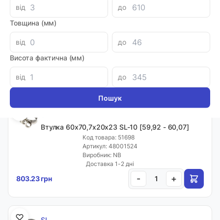
від
до
SL
Втулка 55х62х20х23 SL-10 [54,91 - 55,07]
Товщина (мм)
Код товара: 51691
Артикул: 48001714
від
до
Виробник: NB
Висота фактична (мм)
Доставка 1-2 дні
-
+
1258.02 грн
від
до
SL
Втулка 60х70,7х20х23 SL-10 [59,92 - 60,07]
Код товара: 51698
Артикул: 48001524
Виробник: NB
Доставка 1-2 дні
-
+
803.23 грн
SL