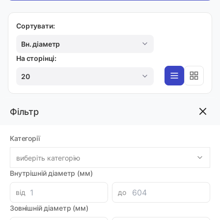
Сортувати:
Вн. діаметр
На сторінці:
20
Фільтр
SL
Втулка 53,98х61,5х19,8х23,8 SL-10 [53,95 -
54,1]
Категорії
Код товара: 51689
Артикул: 48001713
виберіть категорію
Виробник: NB
Внутрішній діаметр (мм)
Доставка 1-2 дні
-
+
817.63 грн
від
до
Зовнішній діаметр (мм)