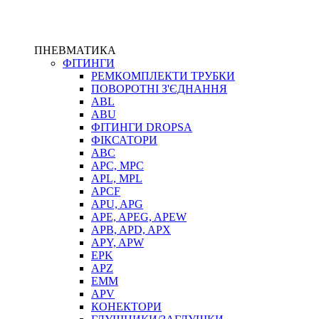
ПНЕВМАТИКА
ФІТИНГИ
РЕМКОМПЛЕКТИ ТРУБКИ
ПОВОРОТНІ З'ЄДНАННЯ
ABL
ABU
ФІТИНГИ DROPSA
ФІКСАТОРИ
ABC
APC, MPC
APL, MPL
APCF
APU, APG
APE, APEG, APEW
APB, APD, APX
APY, APW
EPK
APZ
EMM
APV
КОНЕКТОРИ