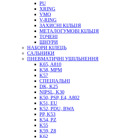
PU
XRING
VMQ
V-RING
ЗАХИСНІ КІЛЬЦЯ
МЕТАЛОГУМОВІ КІЛЬЦЯ
СОЖ
ТОЧЕНІ
ПІСТОЛЕТИ
ШНУРИ
НАСОСИ ТА ПОМПИ
НАБОРИ КІЛЕЦЬ
НАГНІТАЧІ
САЛЬНИКИ
МУФТИ (НАСАДКИ) ДЛЯ ШПРИЦІВ
ПНЕВМАТИЧНІ УЩІЛЬНЕННЯ
МАСЛЯНКИ, ЛІЙКИ
K65, A810
ПРЕС-МАСЛЯНКИ
K58, MPM
ШЛАНГИ, ТРУБКИ
K57
СПЕЦІАЛЬНІ
ШПРИЦИ МАСТИЛЬНІ
DK, K25
РУКАВА
NIPSL, K30
K50, PSP, E4, A802
K51, EU
K52, PDU, BWA
PP, K53
K54, PZ
K55
K59, Z8
K62