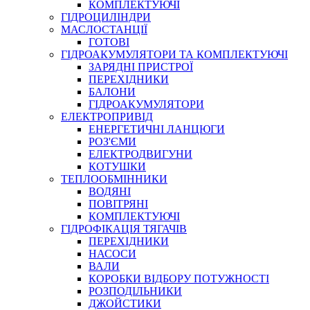
КОМПЛЕКТУЮЧІ
ГІДРОЦИЛІНДРИ
МАСЛОСТАНЦІЇ
ГОТОВІ
ГІДРОАКУМУЛЯТОРИ ТА КОМПЛЕКТУЮЧІ
СПЕЦІАЛЬНІ
ЗАРЯДНІ ПРИСТРОЇ
ОЛИВИ
ПЕРЕХІДНИКИ
БАЛОНИ
ГЕРМЕТИКИ
ГІДРОАКУМУЛЯТОРИ
ЗМАЗКИ
ЕЛЕКТРОПРИВІД
КЛЕЇ, ЦЕМЕНТИ, ЕПОКСИДКИ
ЕНЕРГЕТИЧНІ ЛАНЦЮГИ
РЕМОНТ ГІДРОЦИЛІНДРІВ
РОЗ'ЄМИ
ЕЛЕКТРОДВИГУНИ
КОТУШКИ
ТЕПЛООБМІННИКИ
ВОДЯНІ
ПОВІТРЯНІ
КОМПЛЕКТУЮЧІ
ГІДРОФІКАЦІЯ ТЯГАЧІВ
ПЕРЕХІДНИКИ
НАСОСИ
БОРЕКС, ЕО
ВАЛИ
КОРОБКИ ВІДБОРУ ПОТУЖНОСТІ
РОЗПОДІЛЬНИКИ
ДЖОЙСТИКИ