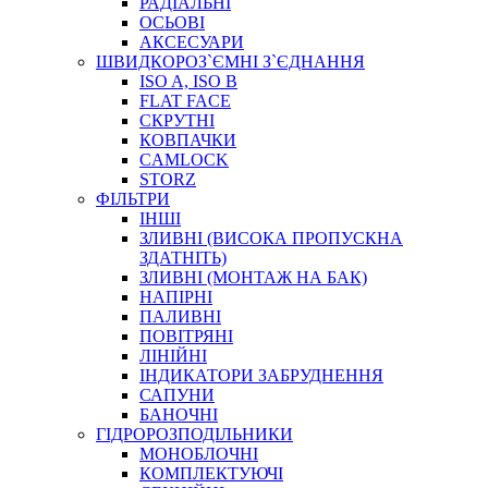
РАДІАЛЬНІ
ОСЬОВІ
АКСЕСУАРИ
АВТОХІМІЯ
ШВИДКОРОЗ`ЄМНІ З`ЄДНАННЯ
ДОМКРАТИ
ISO A, ISO B
НАБОРИ ЗАПОБІЖНИКІВ, КЛЕМ, АКСЕСУАРІВ
FLAT FACE
НАСОСИ, КОМПРЕСОРИ, МАНОМЕТРИ
СКРУТНІ
ПАСТА, АНТИСЕПТИК
КОВПАЧКИ
ІНСТРУМЕНТ
CAMLOCK
STORZ
ФІЛЬТРИ
ІНШІ
ЗЛИВНІ (ВИСОКА ПРОПУСКНА
ЗДАТНІТЬ)
ЗЛИВНІ (МОНТАЖ НА БАК)
НАПІРНІ
ПАЛИВНІ
ПОВІТРЯНІ
САДОВИЙ ІНВЕНТАР
ЛІНІЙНІ
ЕЛЕКТРИЧНІ ПРИЛАДИ
ІНДИКАТОРИ ЗАБРУДНЕННЯ
ПАЛЬНИКИ, ПАЯЛЬНИКИ, ПАЯЛЬНІ ЛАМПИ
САПУНИ
ІНСТРУМЕНТИ ДЛЯ ЕЛЕКТРИКА
БАНОЧНІ
ЕЛЕКТРОІНСТРУМЕНТИ
ГІДРОРОЗПОДІЛЬНИКИ
ЗАМКИ І КОМПЛЕКТУЮЧІ
МОНОБЛОЧНІ
КОМПЛЕКТУЮЧІ
ІНСТРУМЕНТИ ДЛЯ ЗВАРЮВАННЯ, АКСЕСУАРИ