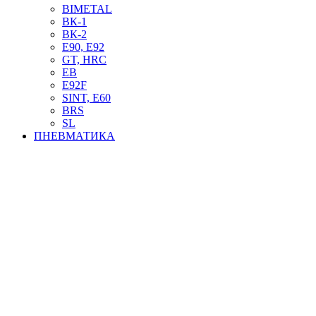
BIMETAL
ВК-1
ВК-2
Е90, E92
GT, HRC
EB
Е92F
SINT, E60
BRS
SL
ПНЕВМАТИКА