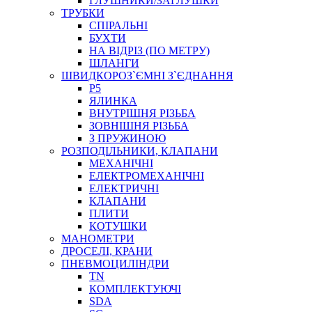
ГЛУШНИКИ/ЗАГЛУШКИ
ТРУБКИ
СПІРАЛЬНІ
БУХТИ
НА ВІДРІЗ (ПО МЕТРУ)
ШЛАНГИ
ШВИДКОРОЗ`ЄМНІ З`ЄДНАННЯ
P5
ЯЛИНКА
ВНУТРІШНЯ РІЗЬБА
ЗОВНІШНЯ РІЗЬБА
З ПРУЖИНОЮ
РОЗПОДІЛЬНИКИ, КЛАПАНИ
МЕХАНІЧНІ
ЕЛЕКТРОМЕХАНІЧНІ
ЕЛЕКТРИЧНІ
КЛАПАНИ
ПЛИТИ
КОТУШКИ
МАНОМЕТРИ
ДРОСЕЛІ, КРАНИ
ПНЕВМОЦИЛІНДРИ
TN
КОМПЛЕКТУЮЧІ
SDA