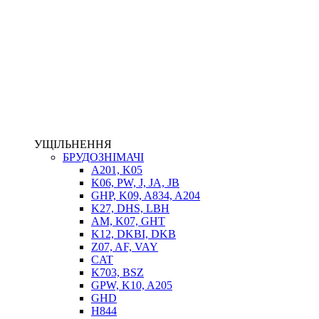
НАСОСИ-ДОЗАТОРИ
ГІДРОЦИЛІНДРИ
МАСЛОСТАНЦІЇ
ГІДРОАКУМУЛЯТОРИ ТА КОМПЛЕКТУЮЧІ
ЕЛЕКТРОПРИВІД
ТЕПЛООБМІННИКИ
ГІДРОФІКАЦІЯ ТЯГАЧІВ
КОНТРОЛЬНО-ВИМІРЮВАЛЬНА АПАРАТУРА
РОТАТОРИ
ЛЕБІДКИ
УЩІЛЬНЕННЯ
ВТУЛКИ
БРУДОЗНІМАЧІ
A201, K05
K06, PW, J, JA, JB
GHP, K09, A834, A204
K27, DHS, LBH
AM, K07, GHT
K12, DKBI, DKB
Z07, AF, VAY
CAT
K703, BSZ
BIMETAL
GPW, K10, A205
ВК-1
GHD
ВК-2
H844
Е90, E92