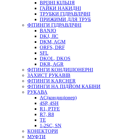
ВРІЗНІ КІЛЬЦЯ
ГАЙКИ НАКИДНІ
ТРУБКИ ГІДРАВЛІЧНІ
ПРИЖИМИ ДЛЯ ТРУБ
ФІТИНГИ ГІДРАВЛІЧНІ
BANJO
DKJ, JIC
DKM, AGM
ORFS, DRF
SFL
DKOL, DKOS
DKR, AGR
ФІТИНГИ КОНДИЦІОНЕРНІ
ЗАХИСТ РУКАВІВ
ФІТИНГИ KARCHER
ФІТИНГИ НА ПІДЙОМ КАБІНИ
РУКАВА
AC(кондиціонер)
4SP, 4SH
R1, PTFE
R7, R8
TE
1-2SC, SN
КОНЕКТОРИ
МУФТИ