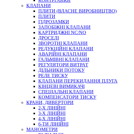
КОНТРГАЙКИ
МУФТИ
КЛАПАНИ
ХОМУТИ
ПЛИТИ (ВЛАСНЕ ВИРОБНИЦТВО)
ПЛИТИ
ГІДРОЗАМКИ
ЗАПОБІЖНІ КЛАПАНИ
КАРТРИДЖНІ NC/NO
ДРОСЕЛІ
ЗВОРОТНІ КЛАПАНИ
РЕДУКЦІЙНІ КЛАПАНИ
АВАРІЙНІ КЛАПАНИ
ЧЕРВ`ЯЧНІ
ГАЛЬМІВНІ КЛАПАНИ
СИЛОВІ
РЕГУЛЯТОРИ ВИТРАТ
ДІЛЬНИКИ ПОТОКУ
ДРОТЯНІ
РЕЛЕ ТИСКУ
ПРУЖИННІ
КЛАПАНИ ПЕРЕКИДАННЯ ПЛУГА
НЕЙЛОНОВІ
КІНЦЕВІ ВИМИКАЧІ
ПРОРЕЗИНЕНІ
СПЕЦІАЛЬНІ КЛАПАНИ
АВТОТОВАРИ
КОМПЕНСАТОРИ ТИСКУ
КРАНИ, ДИВЕРТОРИ
2-Х ЛІНІЙНІ
3-Х ЛІНІЙНІ
4-Х ЛІНІЙНІ
6-ТИ ЛІНІЙНІ
МАНОМЕТРИ