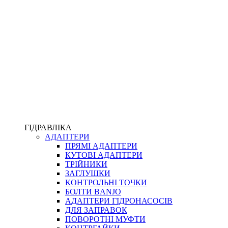
ПІСТОЛЕТИ
КОМПЛЕКТУЮЧІ ДЛЯ РУКАВІВ ВИСОКОГО ТИСКУ
КП
ВЕРСТАТИ
ФІТИНГИ ДІАГНОСТИЧНІ
ГІДРАВЛІКА
АДАПТЕРИ
АКСЕСУАРИ
ПРЯМІ АДАПТЕРИ
ТРУБКИ ТА КОМПЛЕКТУЮЧІ
КУТОВІ АДАПТЕРИ
ФІТИНГИ ГІДРАВЛІЧНІ
ТРІЙНИКИ
ФІТИНГИ КОНДИЦІОНЕРНІ
ЗАГЛУШКИ
ЗАХИСТ РУКАВІВ
КОНТРОЛЬНІ ТОЧКИ
ФІТИНГИ KARCHER
БОЛТИ BANJO
ФІТИНГИ НА ПІДЙОМ КАБІНИ
АДАПТЕРИ ГІДРОНАСОСІВ
РУКАВА
ДЛЯ ЗАПРАВОК
КОНЕКТОРИ
ПОВОРОТНІ МУФТИ