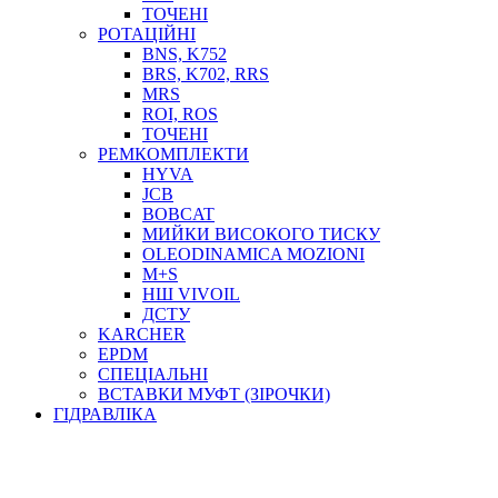
ТОСОЛ, АНТИФРИЗ
ТОЧЕНІ
ОЛИВА-ПАЛИВО
РОТАЦІЙНІ
BNS, K752
ПОВІТРЯ-ВОДА
BRS, K702, RRS
ДЛЯ ЗВАРЮВАННЯ
MRS
НАПІРНО-ВСМОКТУЮЧІ
ROI, ROS
АЗС
ТОЧЕНІ
РЕМКОМПЛЕКТИ
HYVA
JCB
BOBCAT
МИЙКИ ВИСОКОГО ТИСКУ
OLEODINAMICA MOZIONI
M+S
НШ VIVOIL
ДСТУ
ФІЛЬТРИ ДЛЯ ПАЛЬНОГО
KARCHER
ПІДДОНИ ДЛЯ БОЧОК
EPDM
МОДУЛЬНІ АЗС
СПЕЦІАЛЬНІ
МЕТРОЛОГІЧНЕ ОБЛАДНАННЯ
ВСТАВКИ МУФТ (ЗІРОЧКИ)
ЛІЧИЛЬНИКИ І ВИТРАТОМІРИ ДЛЯ ПАЛЬНОГО
ГІДРАВЛІКА
КОТУШКИ ДЛЯ ШЛАНГІВ
НАСОСИ ДЛЯ ПАЛЬНОГО
МОБІЛЬНІ КОЛОНКИ ТА КОМПЛЕКТИ ЗАПРАВКИ
СТАЦІОНАРНІ КОЛОНКИ