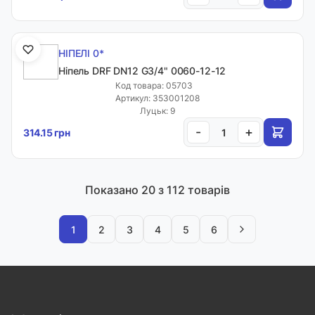
НІПЕЛІ 0*
Ніпель DRF DN12 G3/4" 0060-12-12
Код товара: 05703
Артикул: 353001208
Луцьк: 9
-
+
314.15 грн
Показано
20
з 112 товарів
1
2
3
4
5
6