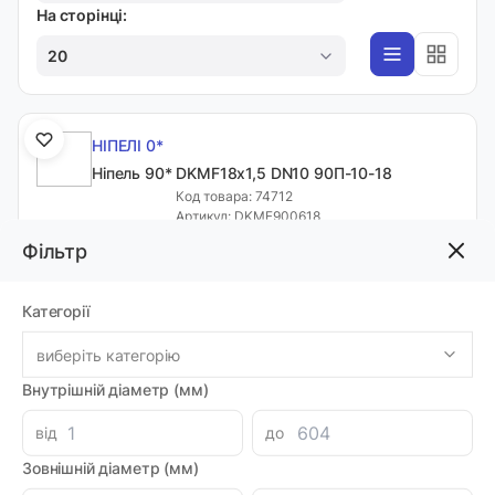
На сторінці:
20
НІПЕЛІ 0*
Ніпель 90* DKМF18х1,5 DN10 90П-10-18
Код товара: 74712
Артикул: DKMF900618
Виробник: ХЗГА
Фільтр
Луцьк: 5
-
+
114.24 грн
Категорії
виберіть категорію
НІПЕЛІ 0*
Внутрішній діаметр (мм)
Ніпель DKMF14х1,5 DN6 П-06-14
від
до
Код товара: 59891
Артикул: DKMF0414
Зовнішній діаметр (мм)
Виробник: ХЗГА
Луцьк: 39