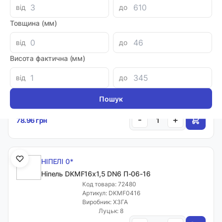
від
до
-
+
70.80 грн
Товщина (мм)
від
до
НІПЕЛІ 90*
Висота фактична (мм)
Ніпель DKMF16х1,5 90* DN8 90П-08-16
від
до
Код товара: 45305
Артикул: DKMF900516
Виробник: ХЗГА
Луцьк: 2
-
+
78.96 грн
НІПЕЛІ 0*
Ніпель DKMF16х1,5 DN6 П-06-16
Код товара: 72480
Артикул: DKMF0416
Виробник: ХЗГА
Луцьк: 8