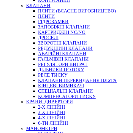
КОНТРГАЙКИ
МУФТИ
КЛАПАНИ
ХОМУТИ
ПЛИТИ (ВЛАСНЕ ВИРОБНИЦТВО)
ПЛИТИ
ГІДРОЗАМКИ
ЗАПОБІЖНІ КЛАПАНИ
КАРТРИДЖНІ NC/NO
ДРОСЕЛІ
ЗВОРОТНІ КЛАПАНИ
РЕДУКЦІЙНІ КЛАПАНИ
АВАРІЙНІ КЛАПАНИ
ЧЕРВ`ЯЧНІ
ГАЛЬМІВНІ КЛАПАНИ
СИЛОВІ
РЕГУЛЯТОРИ ВИТРАТ
ДІЛЬНИКИ ПОТОКУ
ДРОТЯНІ
РЕЛЕ ТИСКУ
ПРУЖИННІ
КЛАПАНИ ПЕРЕКИДАННЯ ПЛУГА
НЕЙЛОНОВІ
КІНЦЕВІ ВИМИКАЧІ
ПРОРЕЗИНЕНІ
СПЕЦІАЛЬНІ КЛАПАНИ
АВТОТОВАРИ
КОМПЕНСАТОРИ ТИСКУ
КРАНИ, ДИВЕРТОРИ
2-Х ЛІНІЙНІ
3-Х ЛІНІЙНІ
4-Х ЛІНІЙНІ
6-ТИ ЛІНІЙНІ
МАНОМЕТРИ