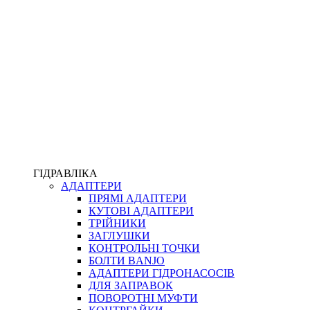
ПІСТОЛЕТИ
КОМПЛЕКТУЮЧІ ДЛЯ РУКАВІВ ВИСОКОГО ТИСКУ
КП
ВЕРСТАТИ
ФІТИНГИ ДІАГНОСТИЧНІ
ГІДРАВЛІКА
АДАПТЕРИ
АКСЕСУАРИ
ПРЯМІ АДАПТЕРИ
ТРУБКИ ТА КОМПЛЕКТУЮЧІ
КУТОВІ АДАПТЕРИ
ФІТИНГИ ГІДРАВЛІЧНІ
ТРІЙНИКИ
ФІТИНГИ КОНДИЦІОНЕРНІ
ЗАГЛУШКИ
ЗАХИСТ РУКАВІВ
КОНТРОЛЬНІ ТОЧКИ
ФІТИНГИ KARCHER
БОЛТИ BANJO
ФІТИНГИ НА ПІДЙОМ КАБІНИ
АДАПТЕРИ ГІДРОНАСОСІВ
РУКАВА
ДЛЯ ЗАПРАВОК
КОНЕКТОРИ
ПОВОРОТНІ МУФТИ