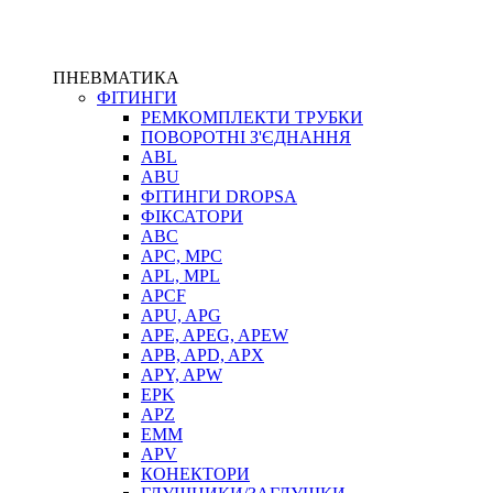
ПНЕВМАТИКА
ФІТИНГИ
РЕМКОМПЛЕКТИ ТРУБКИ
ПОВОРОТНІ З'ЄДНАННЯ
ABL
ABU
ФІТИНГИ DROPSA
ФІКСАТОРИ
ABC
APC, MPC
APL, MPL
APCF
APU, APG
APE, APEG, APEW
APB, APD, APX
APY, APW
EPK
APZ
EMM
APV
КОНЕКТОРИ