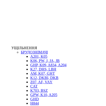
НАСОСИ-ДОЗАТОРИ
ГІДРОЦИЛІНДРИ
МАСЛОСТАНЦІЇ
ГІДРОАКУМУЛЯТОРИ ТА КОМПЛЕКТУЮЧІ
ЕЛЕКТРОПРИВІД
ТЕПЛООБМІННИКИ
ГІДРОФІКАЦІЯ ТЯГАЧІВ
КОНТРОЛЬНО-ВИМІРЮВАЛЬНА АПАРАТУРА
РОТАТОРИ
ЛЕБІДКИ
УЩІЛЬНЕННЯ
ВТУЛКИ
БРУДОЗНІМАЧІ
A201, K05
K06, PW, J, JA, JB
GHP, K09, A834, A204
K27, DHS, LBH
AM, K07, GHT
K12, DKBI, DKB
Z07, AF, VAY
CAT
K703, BSZ
BIMETAL
GPW, K10, A205
ВК-1
GHD
ВК-2
H844
Е90, E92