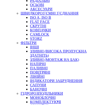
РАДІАЛЬНІ
ОСЬОВІ
АКСЕСУАРИ
АВТОХІМІЯ
ШВИДКОРОЗ`ЄМНІ З`ЄДНАННЯ
ДОМКРАТИ
ISO A, ISO B
НАБОРИ ЗАПОБІЖНИКІВ, КЛЕМ, АКСЕСУАРІВ
FLAT FACE
НАСОСИ, КОМПРЕСОРИ, МАНОМЕТРИ
СКРУТНІ
ПАСТА, АНТИСЕПТИК
КОВПАЧКИ
ІНСТРУМЕНТ
CAMLOCK
STORZ
ФІЛЬТРИ
ІНШІ
ЗЛИВНІ (ВИСОКА ПРОПУСКНА
ЗДАТНІТЬ)
ЗЛИВНІ (МОНТАЖ НА БАК)
НАПІРНІ
ПАЛИВНІ
ПОВІТРЯНІ
САДОВИЙ ІНВЕНТАР
ЛІНІЙНІ
ЕЛЕКТРИЧНІ ПРИЛАДИ
ІНДИКАТОРИ ЗАБРУДНЕННЯ
ПАЛЬНИКИ, ПАЯЛЬНИКИ, ПАЯЛЬНІ ЛАМПИ
САПУНИ
ІНСТРУМЕНТИ ДЛЯ ЕЛЕКТРИКА
БАНОЧНІ
ЕЛЕКТРОІНСТРУМЕНТИ
ГІДРОРОЗПОДІЛЬНИКИ
ЗАМКИ І КОМПЛЕКТУЮЧІ
МОНОБЛОЧНІ
КОМПЛЕКТУЮЧІ
ІНСТРУМЕНТИ ДЛЯ ЗВАРЮВАННЯ, АКСЕСУАРИ