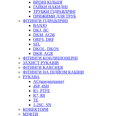
ВРІЗНІ КІЛЬЦЯ
ГАЙКИ НАКИДНІ
ТРУБКИ ГІДРАВЛІЧНІ
ПРИЖИМИ ДЛЯ ТРУБ
ФІТИНГИ ГІДРАВЛІЧНІ
BANJO
DKJ, JIC
DKM, AGM
ORFS, DRF
SFL
DKOL, DKOS
DKR, AGR
ФІТИНГИ КОНДИЦІОНЕРНІ
ЗАХИСТ РУКАВІВ
ФІТИНГИ KARCHER
ФІТИНГИ НА ПІДЙОМ КАБІНИ
РУКАВА
AC(кондиціонер)
4SP, 4SH
R1, PTFE
R7, R8
TE
1-2SC, SN
КОНЕКТОРИ
МУФТИ