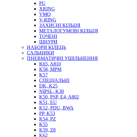
PU
XRING
VMQ
V-RING
ЗАХИСНІ КІЛЬЦЯ
МЕТАЛОГУМОВІ КІЛЬЦЯ
СОЖ
ТОЧЕНІ
ПІСТОЛЕТИ
ШНУРИ
НАСОСИ ТА ПОМПИ
НАБОРИ КІЛЕЦЬ
НАГНІТАЧІ
САЛЬНИКИ
МУФТИ (НАСАДКИ) ДЛЯ ШПРИЦІВ
ПНЕВМАТИЧНІ УЩІЛЬНЕННЯ
МАСЛЯНКИ, ЛІЙКИ
K65, A810
ПРЕС-МАСЛЯНКИ
K58, MPM
ШЛАНГИ, ТРУБКИ
K57
СПЕЦІАЛЬНІ
ШПРИЦИ МАСТИЛЬНІ
DK, K25
РУКАВА
NIPSL, K30
K50, PSP, E4, A802
K51, EU
K52, PDU, BWA
PP, K53
K54, PZ
K55
K59, Z8
K62