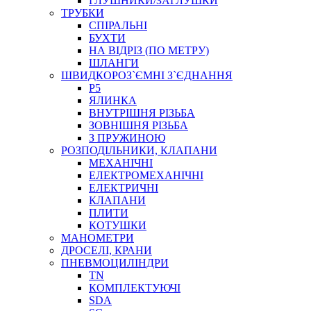
ГЛУШНИКИ/ЗАГЛУШКИ
ТРУБКИ
СПІРАЛЬНІ
БУХТИ
НА ВІДРІЗ (ПО МЕТРУ)
ШЛАНГИ
ШВИДКОРОЗ`ЄМНІ З`ЄДНАННЯ
P5
ЯЛИНКА
ВНУТРІШНЯ РІЗЬБА
ЗОВНІШНЯ РІЗЬБА
З ПРУЖИНОЮ
РОЗПОДІЛЬНИКИ, КЛАПАНИ
МЕХАНІЧНІ
ЕЛЕКТРОМЕХАНІЧНІ
ЕЛЕКТРИЧНІ
КЛАПАНИ
ПЛИТИ
КОТУШКИ
МАНОМЕТРИ
ДРОСЕЛІ, КРАНИ
ПНЕВМОЦИЛІНДРИ
TN
КОМПЛЕКТУЮЧІ
SDA