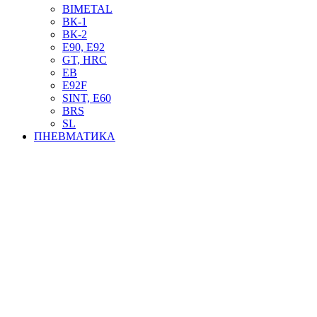
BIMETAL
ВК-1
ВК-2
Е90, E92
GT, HRC
EB
Е92F
SINT, E60
BRS
SL
ПНЕВМАТИКА