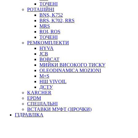
ТОСОЛ, АНТИФРИЗ
ТОЧЕНІ
ОЛИВА-ПАЛИВО
РОТАЦІЙНІ
BNS, K752
ПОВІТРЯ-ВОДА
BRS, K702, RRS
ДЛЯ ЗВАРЮВАННЯ
MRS
НАПІРНО-ВСМОКТУЮЧІ
ROI, ROS
АЗС
ТОЧЕНІ
РЕМКОМПЛЕКТИ
HYVA
JCB
BOBCAT
МИЙКИ ВИСОКОГО ТИСКУ
OLEODINAMICA MOZIONI
M+S
НШ VIVOIL
ДСТУ
ФІЛЬТРИ ДЛЯ ПАЛЬНОГО
KARCHER
ПІДДОНИ ДЛЯ БОЧОК
EPDM
МОДУЛЬНІ АЗС
СПЕЦІАЛЬНІ
МЕТРОЛОГІЧНЕ ОБЛАДНАННЯ
ВСТАВКИ МУФТ (ЗІРОЧКИ)
ЛІЧИЛЬНИКИ І ВИТРАТОМІРИ ДЛЯ ПАЛЬНОГО
ГІДРАВЛІКА
КОТУШКИ ДЛЯ ШЛАНГІВ
НАСОСИ ДЛЯ ПАЛЬНОГО
МОБІЛЬНІ КОЛОНКИ ТА КОМПЛЕКТИ ЗАПРАВКИ
СТАЦІОНАРНІ КОЛОНКИ