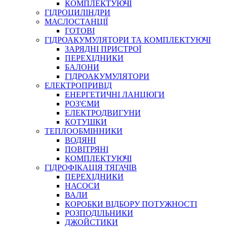
КОМПЛЕКТУЮЧІ
ГІДРОЦИЛІНДРИ
МАСЛОСТАНЦІЇ
ГОТОВІ
ГІДРОАКУМУЛЯТОРИ ТА КОМПЛЕКТУЮЧІ
СПЕЦІАЛЬНІ
ЗАРЯДНІ ПРИСТРОЇ
ОЛИВИ
ПЕРЕХІДНИКИ
БАЛОНИ
ГЕРМЕТИКИ
ГІДРОАКУМУЛЯТОРИ
ЗМАЗКИ
ЕЛЕКТРОПРИВІД
КЛЕЇ, ЦЕМЕНТИ, ЕПОКСИДКИ
ЕНЕРГЕТИЧНІ ЛАНЦЮГИ
РЕМОНТ ГІДРОЦИЛІНДРІВ
РОЗ'ЄМИ
ЕЛЕКТРОДВИГУНИ
КОТУШКИ
ТЕПЛООБМІННИКИ
ВОДЯНІ
ПОВІТРЯНІ
КОМПЛЕКТУЮЧІ
ГІДРОФІКАЦІЯ ТЯГАЧІВ
ПЕРЕХІДНИКИ
НАСОСИ
БОРЕКС, ЕО
ВАЛИ
КОРОБКИ ВІДБОРУ ПОТУЖНОСТІ
РОЗПОДІЛЬНИКИ
ДЖОЙСТИКИ