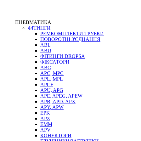
ПНЕВМАТИКА
ФІТИНГИ
РЕМКОМПЛЕКТИ ТРУБКИ
ПОВОРОТНІ З'ЄДНАННЯ
ABL
ABU
ФІТИНГИ DROPSA
ФІКСАТОРИ
ABC
APC, MPC
APL, MPL
APCF
APU, APG
APE, APEG, APEW
APB, APD, APX
APY, APW
EPK
APZ
EMM
APV
КОНЕКТОРИ