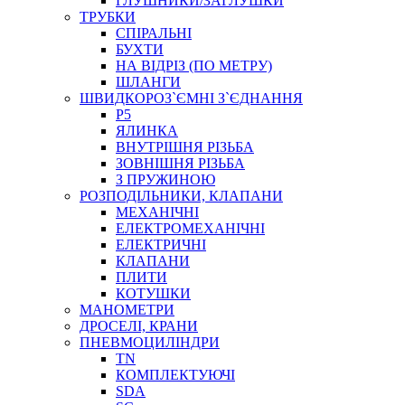
ГЛУШНИКИ/ЗАГЛУШКИ
ТРУБКИ
СПІРАЛЬНІ
БУХТИ
НА ВІДРІЗ (ПО МЕТРУ)
ШЛАНГИ
ШВИДКОРОЗ`ЄМНІ З`ЄДНАННЯ
P5
ЯЛИНКА
ВНУТРІШНЯ РІЗЬБА
ЗОВНІШНЯ РІЗЬБА
З ПРУЖИНОЮ
РОЗПОДІЛЬНИКИ, КЛАПАНИ
МЕХАНІЧНІ
ЕЛЕКТРОМЕХАНІЧНІ
ЕЛЕКТРИЧНІ
КЛАПАНИ
ПЛИТИ
КОТУШКИ
МАНОМЕТРИ
ДРОСЕЛІ, КРАНИ
ПНЕВМОЦИЛІНДРИ
TN
КОМПЛЕКТУЮЧІ
SDA