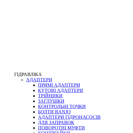
ПІСТОЛЕТИ
КОМПЛЕКТУЮЧІ ДЛЯ РУКАВІВ ВИСОКОГО ТИСКУ
КП
ВЕРСТАТИ
ФІТИНГИ ДІАГНОСТИЧНІ
ГІДРАВЛІКА
АДАПТЕРИ
АКСЕСУАРИ
ПРЯМІ АДАПТЕРИ
ТРУБКИ ТА КОМПЛЕКТУЮЧІ
КУТОВІ АДАПТЕРИ
ФІТИНГИ ГІДРАВЛІЧНІ
ТРІЙНИКИ
ФІТИНГИ КОНДИЦІОНЕРНІ
ЗАГЛУШКИ
ЗАХИСТ РУКАВІВ
КОНТРОЛЬНІ ТОЧКИ
ФІТИНГИ KARCHER
БОЛТИ BANJO
ФІТИНГИ НА ПІДЙОМ КАБІНИ
АДАПТЕРИ ГІДРОНАСОСІВ
РУКАВА
ДЛЯ ЗАПРАВОК
КОНЕКТОРИ
ПОВОРОТНІ МУФТИ