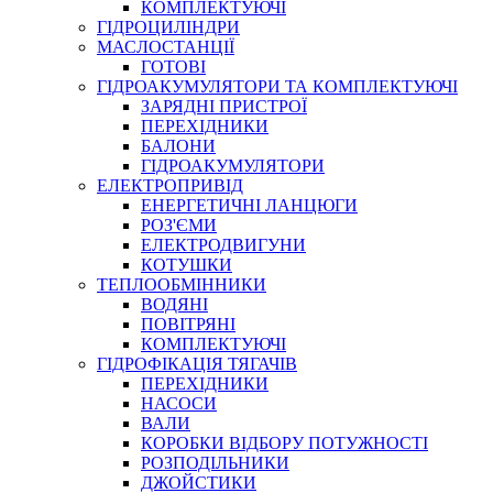
КОМПЛЕКТУЮЧІ
ГІДРОЦИЛІНДРИ
МАСЛОСТАНЦІЇ
ГОТОВІ
ГІДРОАКУМУЛЯТОРИ ТА КОМПЛЕКТУЮЧІ
СПЕЦІАЛЬНІ
ЗАРЯДНІ ПРИСТРОЇ
ОЛИВИ
ПЕРЕХІДНИКИ
БАЛОНИ
ГЕРМЕТИКИ
ГІДРОАКУМУЛЯТОРИ
ЗМАЗКИ
ЕЛЕКТРОПРИВІД
КЛЕЇ, ЦЕМЕНТИ, ЕПОКСИДКИ
ЕНЕРГЕТИЧНІ ЛАНЦЮГИ
РЕМОНТ ГІДРОЦИЛІНДРІВ
РОЗ'ЄМИ
ЕЛЕКТРОДВИГУНИ
КОТУШКИ
ТЕПЛООБМІННИКИ
ВОДЯНІ
ПОВІТРЯНІ
КОМПЛЕКТУЮЧІ
ГІДРОФІКАЦІЯ ТЯГАЧІВ
ПЕРЕХІДНИКИ
НАСОСИ
БОРЕКС, ЕО
ВАЛИ
КОРОБКИ ВІДБОРУ ПОТУЖНОСТІ
РОЗПОДІЛЬНИКИ
ДЖОЙСТИКИ