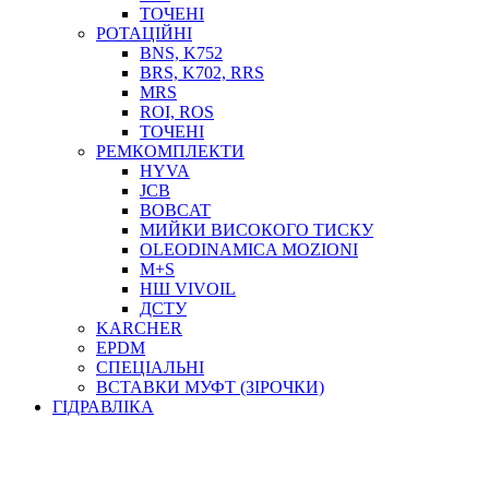
ТОСОЛ, АНТИФРИЗ
ТОЧЕНІ
ОЛИВА-ПАЛИВО
РОТАЦІЙНІ
BNS, K752
ПОВІТРЯ-ВОДА
BRS, K702, RRS
ДЛЯ ЗВАРЮВАННЯ
MRS
НАПІРНО-ВСМОКТУЮЧІ
ROI, ROS
АЗС
ТОЧЕНІ
РЕМКОМПЛЕКТИ
HYVA
JCB
BOBCAT
МИЙКИ ВИСОКОГО ТИСКУ
OLEODINAMICA MOZIONI
M+S
НШ VIVOIL
ДСТУ
ФІЛЬТРИ ДЛЯ ПАЛЬНОГО
KARCHER
ПІДДОНИ ДЛЯ БОЧОК
EPDM
МОДУЛЬНІ АЗС
СПЕЦІАЛЬНІ
МЕТРОЛОГІЧНЕ ОБЛАДНАННЯ
ВСТАВКИ МУФТ (ЗІРОЧКИ)
ЛІЧИЛЬНИКИ І ВИТРАТОМІРИ ДЛЯ ПАЛЬНОГО
ГІДРАВЛІКА
КОТУШКИ ДЛЯ ШЛАНГІВ
НАСОСИ ДЛЯ ПАЛЬНОГО
МОБІЛЬНІ КОЛОНКИ ТА КОМПЛЕКТИ ЗАПРАВКИ
СТАЦІОНАРНІ КОЛОНКИ