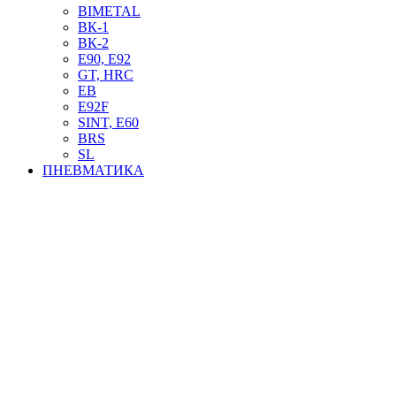
BIMETAL
ВК-1
ВК-2
Е90, E92
GT, HRC
EB
Е92F
SINT, E60
BRS
SL
ПНЕВМАТИКА