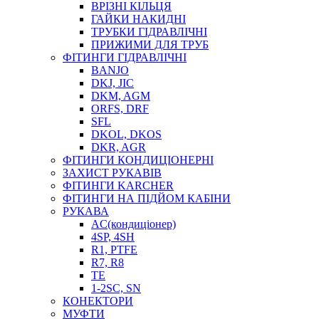
ВРІЗНІ КІЛЬЦЯ
ГАЙКИ НАКИДНІ
ТРУБКИ ГІДРАВЛІЧНІ
ПРИЖИМИ ДЛЯ ТРУБ
ФІТИНГИ ГІДРАВЛІЧНІ
BANJO
DKJ, JIC
DKM, AGM
ORFS, DRF
SFL
DKOL, DKOS
DKR, AGR
ФІТИНГИ КОНДИЦІОНЕРНІ
ЗАХИСТ РУКАВІВ
ФІТИНГИ KARCHER
ФІТИНГИ НА ПІДЙОМ КАБІНИ
РУКАВА
AC(кондиціонер)
4SP, 4SH
R1, PTFE
R7, R8
TE
1-2SC, SN
КОНЕКТОРИ
МУФТИ