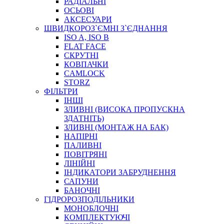
РАДІАЛЬНІ
ОСЬОВІ
АКСЕСУАРИ
АВТОХІМІЯ
ШВИДКОРОЗ`ЄМНІ З`ЄДНАННЯ
ДОМКРАТИ
ISO A, ISO B
НАБОРИ ЗАПОБІЖНИКІВ, КЛЕМ, АКСЕСУАРІВ
FLAT FACE
НАСОСИ, КОМПРЕСОРИ, МАНОМЕТРИ
СКРУТНІ
ПАСТА, АНТИСЕПТИК
КОВПАЧКИ
ІНСТРУМЕНТ
CAMLOCK
STORZ
ФІЛЬТРИ
ІНШІ
ЗЛИВНІ (ВИСОКА ПРОПУСКНА
ЗДАТНІТЬ)
ЗЛИВНІ (МОНТАЖ НА БАК)
НАПІРНІ
ПАЛИВНІ
ПОВІТРЯНІ
САДОВИЙ ІНВЕНТАР
ЛІНІЙНІ
ЕЛЕКТРИЧНІ ПРИЛАДИ
ІНДИКАТОРИ ЗАБРУДНЕННЯ
ПАЛЬНИКИ, ПАЯЛЬНИКИ, ПАЯЛЬНІ ЛАМПИ
САПУНИ
ІНСТРУМЕНТИ ДЛЯ ЕЛЕКТРИКА
БАНОЧНІ
ЕЛЕКТРОІНСТРУМЕНТИ
ГІДРОРОЗПОДІЛЬНИКИ
ЗАМКИ І КОМПЛЕКТУЮЧІ
МОНОБЛОЧНІ
КОМПЛЕКТУЮЧІ
ІНСТРУМЕНТИ ДЛЯ ЗВАРЮВАННЯ, АКСЕСУАРИ