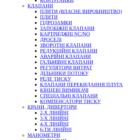
КОНТРГАЙКИ
МУФТИ
КЛАПАНИ
ХОМУТИ
ПЛИТИ (ВЛАСНЕ ВИРОБНИЦТВО)
ПЛИТИ
ГІДРОЗАМКИ
ЗАПОБІЖНІ КЛАПАНИ
КАРТРИДЖНІ NC/NO
ДРОСЕЛІ
ЗВОРОТНІ КЛАПАНИ
РЕДУКЦІЙНІ КЛАПАНИ
АВАРІЙНІ КЛАПАНИ
ЧЕРВ`ЯЧНІ
ГАЛЬМІВНІ КЛАПАНИ
СИЛОВІ
РЕГУЛЯТОРИ ВИТРАТ
ДІЛЬНИКИ ПОТОКУ
ДРОТЯНІ
РЕЛЕ ТИСКУ
ПРУЖИННІ
КЛАПАНИ ПЕРЕКИДАННЯ ПЛУГА
НЕЙЛОНОВІ
КІНЦЕВІ ВИМИКАЧІ
ПРОРЕЗИНЕНІ
СПЕЦІАЛЬНІ КЛАПАНИ
АВТОТОВАРИ
КОМПЕНСАТОРИ ТИСКУ
КРАНИ, ДИВЕРТОРИ
2-Х ЛІНІЙНІ
3-Х ЛІНІЙНІ
4-Х ЛІНІЙНІ
6-ТИ ЛІНІЙНІ
МАНОМЕТРИ