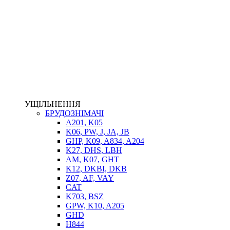
НАСОСИ-ДОЗАТОРИ
ГІДРОЦИЛІНДРИ
МАСЛОСТАНЦІЇ
ГІДРОАКУМУЛЯТОРИ ТА КОМПЛЕКТУЮЧІ
ЕЛЕКТРОПРИВІД
ТЕПЛООБМІННИКИ
ГІДРОФІКАЦІЯ ТЯГАЧІВ
КОНТРОЛЬНО-ВИМІРЮВАЛЬНА АПАРАТУРА
РОТАТОРИ
ЛЕБІДКИ
УЩІЛЬНЕННЯ
ВТУЛКИ
БРУДОЗНІМАЧІ
A201, K05
K06, PW, J, JA, JB
GHP, K09, A834, A204
K27, DHS, LBH
AM, K07, GHT
K12, DKBI, DKB
Z07, AF, VAY
CAT
K703, BSZ
BIMETAL
GPW, K10, A205
ВК-1
GHD
ВК-2
H844
Е90, E92