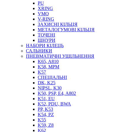
PU
XRING
VMQ
V-RING
ЗАХИСНІ КІЛЬЦЯ
МЕТАЛОГУМОВІ КІЛЬЦЯ
СОЖ
ТОЧЕНІ
ПІСТОЛЕТИ
ШНУРИ
НАСОСИ ТА ПОМПИ
НАБОРИ КІЛЕЦЬ
НАГНІТАЧІ
САЛЬНИКИ
МУФТИ (НАСАДКИ) ДЛЯ ШПРИЦІВ
ПНЕВМАТИЧНІ УЩІЛЬНЕННЯ
МАСЛЯНКИ, ЛІЙКИ
K65, A810
ПРЕС-МАСЛЯНКИ
K58, MPM
ШЛАНГИ, ТРУБКИ
K57
СПЕЦІАЛЬНІ
ШПРИЦИ МАСТИЛЬНІ
DK, K25
РУКАВА
NIPSL, K30
K50, PSP, E4, A802
K51, EU
K52, PDU, BWA
PP, K53
K54, PZ
K55
K59, Z8
K62