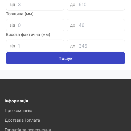
від
до
Товщина (мм)
SC
від
до
Пневмоциліндр SI 63х100
Код товара: 63745
Висота фактична (мм)
Артикул: 07374
Виробник: ANRUK
від
до
Луцьк: 1
-
+
3540.00 грн
Інформація
Про компанію
Доставка і оплата
Гарантія та повернення