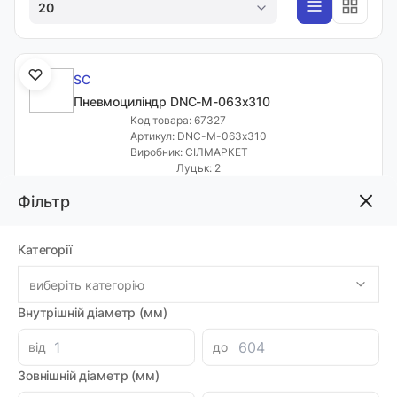
20
SC
Пневмоциліндр DNC-M-063х310
Код товара: 67327
Артикул: DNC-M-063х310
Виробник: СІЛМАРКЕТ
Луцьк: 2
-
+
4455.66 грн
Фільтр
Категорії
SC
виберіть категорію
Пневмоциліндр SI 32х75
Код товара: 67639
Внутрішній діаметр (мм)
Артикул: 07367
Виробник: ANRUK
від
до
Луцьк: 1
Зовнішній діаметр (мм)
-
+
1584.00 грн