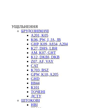
ЕЛЕКТРОПРИВІД
ТЕПЛООБМІННИКИ
ГІДРОФІКАЦІЯ ТЯГАЧІВ
КОНТРОЛЬНО-ВИМІРЮВАЛЬНА АПАРАТУРА
РОТАТОРИ
УЩІЛЬНЕННЯ
ЛЕБІДКИ
БРУДОЗНІМАЧІ
ВТУЛКИ
A201, K05
K06, PW, J, JA, JB
GHP, K09, A834, A204
K27, DHS, LBH
AM, K07, GHT
K12, DKBI, DKB
Z07, AF, VAY
CAT
K703, BSZ
GPW, K10, A205
BIMETAL
GHD
ВК-1
H844
ВК-2
К101
Е90, E92
ТОЧЕНІ
GT, HRC
ДСТУ
EB
ШТОКОВІ
Е92F
HBI