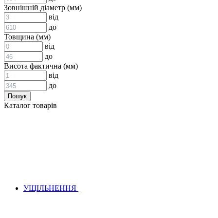
ВСТАВКИ МУФТ (ЗІРОЧКИ)
Зовнішній діаметр (мм)
ГІДРАВЛІКА
від
до
Товщина (мм)
від
до
Висота фактична (мм)
від
до
АДАПТЕРИ
Каталог товарів
КЛАПАНИ
КРАНИ, ДИВЕРТОРИ
МАНОМЕТРИ
ШВИДКОРОЗ`ЄМНІ З`ЄДНАННЯ
ФІЛЬТРИ
ГІДРОРОЗПОДІЛЬНИКИ
ГІДРОМОТОРИ
ГІДРОНАСОСИ
НАСОСИ-ДОЗАТОРИ
УЩІЛЬНЕННЯ
ГІДРОЦИЛІНДРИ
МАСЛОСТАНЦІЇ
ГІДРОАКУМУЛЯТОРИ ТА КОМПЛЕКТУЮЧІ