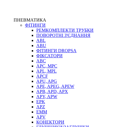
ПНЕВМАТИКА
ФІТИНГИ
РЕМКОМПЛЕКТИ ТРУБКИ
ПОВОРОТНІ З'ЄДНАННЯ
ABL
ABU
ФІТИНГИ DROPSA
ФІКСАТОРИ
ABC
APC, MPC
APL, MPL
APCF
APU, APG
APE, APEG, APEW
APB, APD, APX
APY, APW
EPK
APZ
EMM
APV
КОНЕКТОРИ