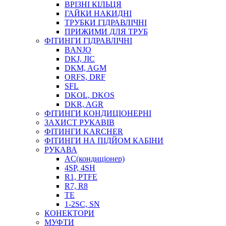
ВРІЗНІ КІЛЬЦЯ
ГАЙКИ НАКИДНІ
ТРУБКИ ГІДРАВЛІЧНІ
ПРИЖИМИ ДЛЯ ТРУБ
ФІТИНГИ ГІДРАВЛІЧНІ
BANJO
DKJ, JIC
DKM, AGM
ORFS, DRF
SFL
DKOL, DKOS
DKR, AGR
ФІТИНГИ КОНДИЦІОНЕРНІ
ЗАХИСТ РУКАВІВ
ФІТИНГИ KARCHER
ФІТИНГИ НА ПІДЙОМ КАБІНИ
РУКАВА
AC(кондиціонер)
4SP, 4SH
R1, PTFE
R7, R8
TE
1-2SC, SN
КОНЕКТОРИ
МУФТИ