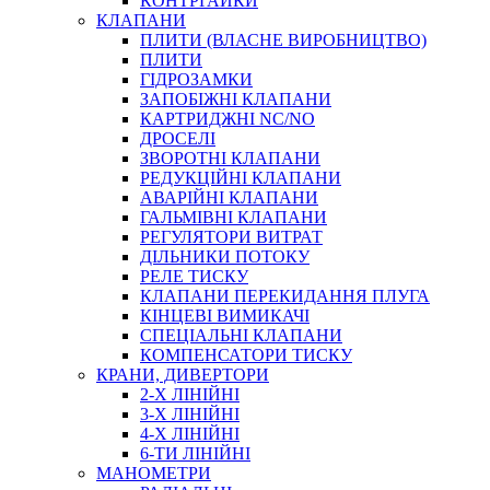
КОНТРГАЙКИ
МУФТИ
КЛАПАНИ
ХОМУТИ
ПЛИТИ (ВЛАСНЕ ВИРОБНИЦТВО)
ПЛИТИ
ГІДРОЗАМКИ
ЗАПОБІЖНІ КЛАПАНИ
КАРТРИДЖНІ NC/NO
ДРОСЕЛІ
ЗВОРОТНІ КЛАПАНИ
РЕДУКЦІЙНІ КЛАПАНИ
АВАРІЙНІ КЛАПАНИ
ЧЕРВ`ЯЧНІ
ГАЛЬМІВНІ КЛАПАНИ
СИЛОВІ
РЕГУЛЯТОРИ ВИТРАТ
ДІЛЬНИКИ ПОТОКУ
ДРОТЯНІ
РЕЛЕ ТИСКУ
ПРУЖИННІ
КЛАПАНИ ПЕРЕКИДАННЯ ПЛУГА
НЕЙЛОНОВІ
КІНЦЕВІ ВИМИКАЧІ
ПРОРЕЗИНЕНІ
СПЕЦІАЛЬНІ КЛАПАНИ
АВТОТОВАРИ
КОМПЕНСАТОРИ ТИСКУ
КРАНИ, ДИВЕРТОРИ
2-Х ЛІНІЙНІ
3-Х ЛІНІЙНІ
4-Х ЛІНІЙНІ
6-ТИ ЛІНІЙНІ
МАНОМЕТРИ