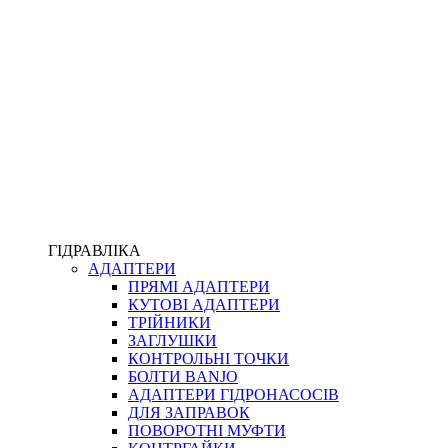
ПІСТОЛЕТИ
КОМПЛЕКТУЮЧІ ДЛЯ РУКАВІВ ВИСОКОГО ТИСКУ
КП
ВЕРСТАТИ
ФІТИНГИ ДІАГНОСТИЧНІ
ГІДРАВЛІКА
АДАПТЕРИ
АКСЕСУАРИ
ПРЯМІ АДАПТЕРИ
ТРУБКИ ТА КОМПЛЕКТУЮЧІ
КУТОВІ АДАПТЕРИ
ФІТИНГИ ГІДРАВЛІЧНІ
ТРІЙНИКИ
ФІТИНГИ КОНДИЦІОНЕРНІ
ЗАГЛУШКИ
ЗАХИСТ РУКАВІВ
КОНТРОЛЬНІ ТОЧКИ
ФІТИНГИ KARCHER
БОЛТИ BANJO
ФІТИНГИ НА ПІДЙОМ КАБІНИ
АДАПТЕРИ ГІДРОНАСОСІВ
РУКАВА
ДЛЯ ЗАПРАВОК
КОНЕКТОРИ
ПОВОРОТНІ МУФТИ