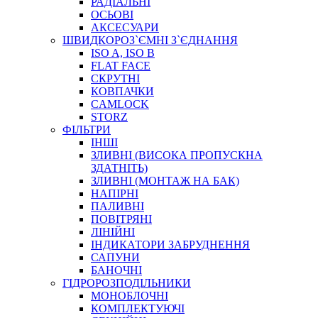
РАДІАЛЬНІ
ОСЬОВІ
АКСЕСУАРИ
АВТОХІМІЯ
ШВИДКОРОЗ`ЄМНІ З`ЄДНАННЯ
ДОМКРАТИ
ISO A, ISO B
НАБОРИ ЗАПОБІЖНИКІВ, КЛЕМ, АКСЕСУАРІВ
FLAT FACE
НАСОСИ, КОМПРЕСОРИ, МАНОМЕТРИ
СКРУТНІ
ПАСТА, АНТИСЕПТИК
КОВПАЧКИ
ІНСТРУМЕНТ
CAMLOCK
STORZ
ФІЛЬТРИ
ІНШІ
ЗЛИВНІ (ВИСОКА ПРОПУСКНА
ЗДАТНІТЬ)
ЗЛИВНІ (МОНТАЖ НА БАК)
НАПІРНІ
ПАЛИВНІ
ПОВІТРЯНІ
САДОВИЙ ІНВЕНТАР
ЛІНІЙНІ
ЕЛЕКТРИЧНІ ПРИЛАДИ
ІНДИКАТОРИ ЗАБРУДНЕННЯ
ПАЛЬНИКИ, ПАЯЛЬНИКИ, ПАЯЛЬНІ ЛАМПИ
САПУНИ
ІНСТРУМЕНТИ ДЛЯ ЕЛЕКТРИКА
БАНОЧНІ
ЕЛЕКТРОІНСТРУМЕНТИ
ГІДРОРОЗПОДІЛЬНИКИ
ЗАМКИ І КОМПЛЕКТУЮЧІ
МОНОБЛОЧНІ
КОМПЛЕКТУЮЧІ
ІНСТРУМЕНТИ ДЛЯ ЗВАРЮВАННЯ, АКСЕСУАРИ