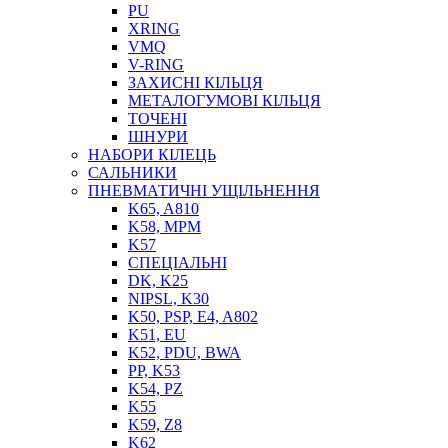
PU
XRING
VMQ
V-RING
ЗАХИСНІ КІЛЬЦЯ
МЕТАЛОГУМОВІ КІЛЬЦЯ
СОЖ
ТОЧЕНІ
ПІСТОЛЕТИ
ШНУРИ
НАСОСИ ТА ПОМПИ
НАБОРИ КІЛЕЦЬ
НАГНІТАЧІ
САЛЬНИКИ
МУФТИ (НАСАДКИ) ДЛЯ ШПРИЦІВ
ПНЕВМАТИЧНІ УЩІЛЬНЕННЯ
МАСЛЯНКИ, ЛІЙКИ
K65, A810
ПРЕС-МАСЛЯНКИ
K58, MPM
ШЛАНГИ, ТРУБКИ
K57
СПЕЦІАЛЬНІ
ШПРИЦИ МАСТИЛЬНІ
DK, K25
РУКАВА
NIPSL, K30
K50, PSP, E4, A802
K51, EU
K52, PDU, BWA
PP, K53
K54, PZ
K55
K59, Z8
K62