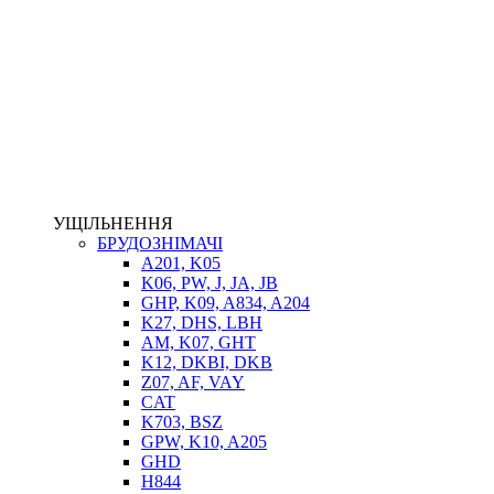
НАСОСИ-ДОЗАТОРИ
ГІДРОЦИЛІНДРИ
МАСЛОСТАНЦІЇ
ГІДРОАКУМУЛЯТОРИ ТА КОМПЛЕКТУЮЧІ
ЕЛЕКТРОПРИВІД
ТЕПЛООБМІННИКИ
ГІДРОФІКАЦІЯ ТЯГАЧІВ
КОНТРОЛЬНО-ВИМІРЮВАЛЬНА АПАРАТУРА
РОТАТОРИ
ЛЕБІДКИ
УЩІЛЬНЕННЯ
ВТУЛКИ
БРУДОЗНІМАЧІ
A201, K05
K06, PW, J, JA, JB
GHP, K09, A834, A204
K27, DHS, LBH
AM, K07, GHT
K12, DKBI, DKB
Z07, AF, VAY
CAT
K703, BSZ
BIMETAL
GPW, K10, A205
ВК-1
GHD
ВК-2
H844
Е90, E92