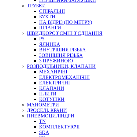
ГЛУШНИКИ/ЗАГЛУШКИ
ТРУБКИ
СПІРАЛЬНІ
БУХТИ
НА ВІДРІЗ (ПО МЕТРУ)
ШЛАНГИ
ШВИДКОРОЗ`ЄМНІ З`ЄДНАННЯ
P5
ЯЛИНКА
ВНУТРІШНЯ РІЗЬБА
ЗОВНІШНЯ РІЗЬБА
З ПРУЖИНОЮ
РОЗПОДІЛЬНИКИ, КЛАПАНИ
МЕХАНІЧНІ
ЕЛЕКТРОМЕХАНІЧНІ
ЕЛЕКТРИЧНІ
КЛАПАНИ
ПЛИТИ
КОТУШКИ
МАНОМЕТРИ
ДРОСЕЛІ, КРАНИ
ПНЕВМОЦИЛІНДРИ
TN
КОМПЛЕКТУЮЧІ
SDA