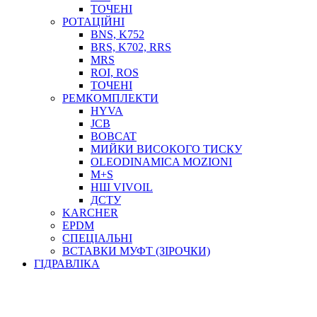
ТОСОЛ, АНТИФРИЗ
ТОЧЕНІ
ОЛИВА-ПАЛИВО
РОТАЦІЙНІ
BNS, K752
ПОВІТРЯ-ВОДА
BRS, K702, RRS
ДЛЯ ЗВАРЮВАННЯ
MRS
НАПІРНО-ВСМОКТУЮЧІ
ROI, ROS
АЗС
ТОЧЕНІ
РЕМКОМПЛЕКТИ
HYVA
JCB
BOBCAT
МИЙКИ ВИСОКОГО ТИСКУ
OLEODINAMICA MOZIONI
M+S
НШ VIVOIL
ДСТУ
ФІЛЬТРИ ДЛЯ ПАЛЬНОГО
KARCHER
ПІДДОНИ ДЛЯ БОЧОК
EPDM
МОДУЛЬНІ АЗС
СПЕЦІАЛЬНІ
МЕТРОЛОГІЧНЕ ОБЛАДНАННЯ
ВСТАВКИ МУФТ (ЗІРОЧКИ)
ЛІЧИЛЬНИКИ І ВИТРАТОМІРИ ДЛЯ ПАЛЬНОГО
ГІДРАВЛІКА
КОТУШКИ ДЛЯ ШЛАНГІВ
НАСОСИ ДЛЯ ПАЛЬНОГО
МОБІЛЬНІ КОЛОНКИ ТА КОМПЛЕКТИ ЗАПРАВКИ
СТАЦІОНАРНІ КОЛОНКИ