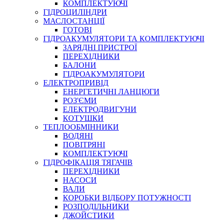
КОМПЛЕКТУЮЧІ
ГІДРОЦИЛІНДРИ
МАСЛОСТАНЦІЇ
ГОТОВІ
ГІДРОАКУМУЛЯТОРИ ТА КОМПЛЕКТУЮЧІ
СПЕЦІАЛЬНІ
ЗАРЯДНІ ПРИСТРОЇ
ОЛИВИ
ПЕРЕХІДНИКИ
БАЛОНИ
ГЕРМЕТИКИ
ГІДРОАКУМУЛЯТОРИ
ЗМАЗКИ
ЕЛЕКТРОПРИВІД
КЛЕЇ, ЦЕМЕНТИ, ЕПОКСИДКИ
ЕНЕРГЕТИЧНІ ЛАНЦЮГИ
РЕМОНТ ГІДРОЦИЛІНДРІВ
РОЗ'ЄМИ
ЕЛЕКТРОДВИГУНИ
КОТУШКИ
ТЕПЛООБМІННИКИ
ВОДЯНІ
ПОВІТРЯНІ
КОМПЛЕКТУЮЧІ
ГІДРОФІКАЦІЯ ТЯГАЧІВ
ПЕРЕХІДНИКИ
НАСОСИ
БОРЕКС, ЕО
ВАЛИ
КОРОБКИ ВІДБОРУ ПОТУЖНОСТІ
РОЗПОДІЛЬНИКИ
ДЖОЙСТИКИ