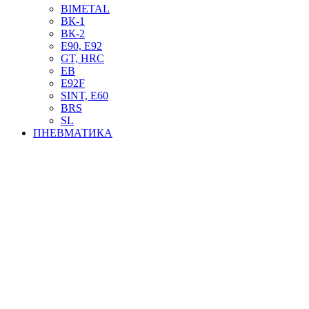
BIMETAL
ВК-1
ВК-2
Е90, E92
GT, HRC
EB
Е92F
SINT, E60
BRS
SL
ПНЕВМАТИКА