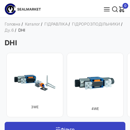
0
Головна
/
Каталог
/
ГІДРАВЛІКА
/
ГІДРОРОЗПОДІЛЬНИКИ
/
Ду.6
/
DHI
DHI
3WE
4WE
Фільтр