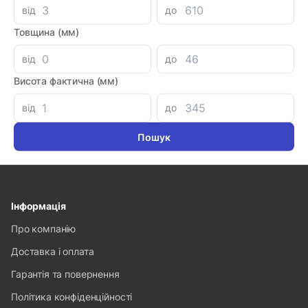
від
до
DHI
Товщина (мм)
Гідророзподілювач DHI-0713-X 24DC 23 /PE
Код товара: 47320
від
до
Артикул: MI0025440
Виробник: ATOS
Висота фактична (мм)
Доставка 1-2 дні
-
+
7648.16 грн
від
до
Інформація
Про компанію
Доставка і оплата
Гарантія та повернення
Політика конфіденційності