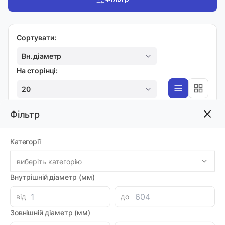
Сортувати:
Вн. діаметр
На сторінці:
20
Фільтр
DHI
Категорії
Гідророзподілювач DHI-0713-X 24DC 23
Код товара: 47319
виберіть категорію
Артикул: MI0000538
Виробник: ATOS
Внутрішній діаметр (мм)
Доставка 1-2 дні
-
+
8580.00 грн
від
до
Зовнішній діаметр (мм)