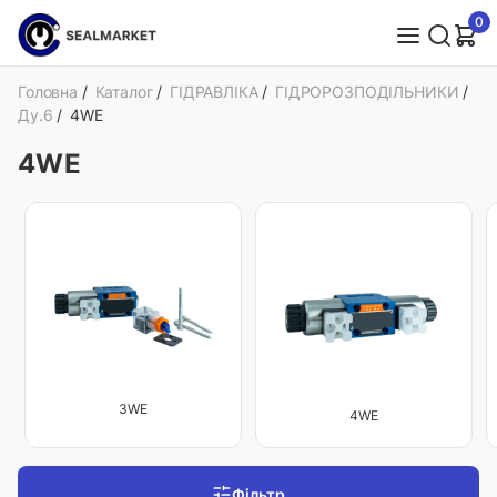
0
Головна
/
Каталог
/
ГІДРАВЛІКА
/
ГІДРОРОЗПОДІЛЬНИКИ
/
Ду.6
/
4WE
4WE
3WE
4WE
Фільтр