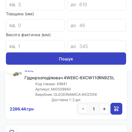
від
до
4WE
Товщина (мм)
Гідророзподілювач 4WE6C-6XCG24N9Z5L
Код товара: 49840
від
до
Артикул: MI0007916
Виробник: OLEODINAMICA MOZIONI
Висота фактична (мм)
Доставка 1-2 дні
-
+
2025.92 грн
від
до
4WE
Гідророзподілювач 4WE6C-6XCW110RN9Z5L
Код товара: 49841
Артикул: MI0008940
Виробник: OLEODINAMICA MOZIONI
Доставка 1-2 дні
-
+
2286.44 грн