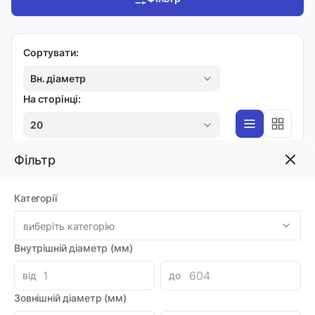
Сортувати:
Вн. діаметр
На сторінці:
20
Фільтр
4WE
Категорії
Гідророзподілювач 4WE6C-6XCG12N9Z5L
Код товара: 49839
виберіть категорію
Артикул: MI0021696
Виробник: OLEODINAMICA MOZIONI
Внутрішній діаметр (мм)
Доставка 1-2 дні
-
+
2025.92 грн
від
до
Зовнішній діаметр (мм)