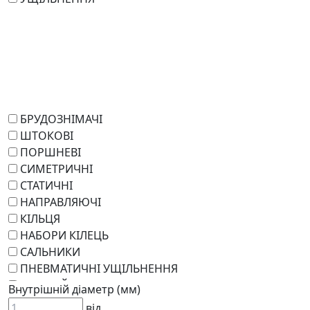
БРУДОЗНІМАЧІ
ШТОКОВІ
ПОРШНЕВІ
СИМЕТРИЧНІ
СТАТИЧНІ
НАПРАВЛЯЮЧІ
КІЛЬЦЯ
НАБОРИ КІЛЕЦЬ
САЛЬНИКИ
ПНЕВМАТИЧНІ УЩІЛЬНЕННЯ
РОТАЦІЙНІ
Внутрішній діаметр (мм)
РЕМКОМПЛЕКТИ
від