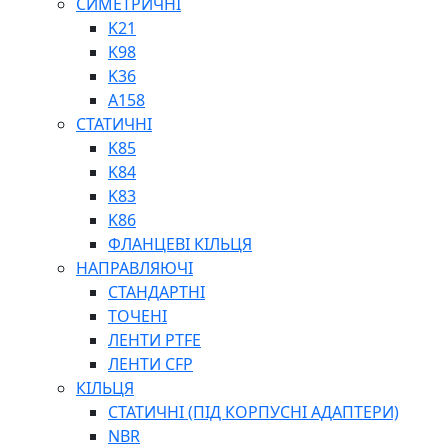
СИМЕТРИЧНІ
ШАРНІРНІ ПІДШИПНИКИ
K21
ВУХА ГІДРОЦИЛІНДРА
K98
ТРУБИ ХОНІНГОВАНІ
K36
ШТОКИ ХРОМОВАНІ
A158
МАСТИЛЬНЕ ОБЛАДНАННЯ
СТАТИЧНІ
K85
K84
K83
K86
ФЛАНЦЕВІ КІЛЬЦЯ
НАПРАВЛЯЮЧІ
СОЖ
СТАНДАРТНІ
ПІСТОЛЕТИ
ТОЧЕНІ
НАСОСИ ТА ПОМПИ
ЛЕНТИ PTFE
НАГНІТАЧІ
ЛЕНТИ CFP
МУФТИ (НАСАДКИ) ДЛЯ ШПРИЦІВ
КІЛЬЦЯ
МАСЛЯНКИ, ЛІЙКИ
СТАТИЧНІ (ПІД КОРПУСНІ АДАПТЕРИ)
ПРЕС-МАСЛЯНКИ
NBR