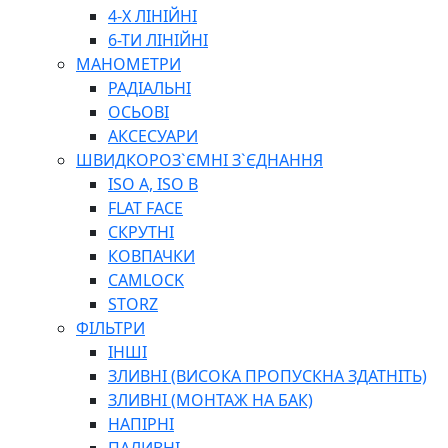
ПЛОСКОГУБЦІ
4-Х ЛІНІЙНІ
ВИКРУТКИ
6-ТИ ЛІНІЙНІ
КЛЮЧІ
МАНОМЕТРИ
ГОЛОВКИ, ТРІЩАТКИ, ВОРОТКИ, ПЕРЕХІДНИКИ
РАДІАЛЬНІ
ЗУБИЛА, МОЛОТКИ, СОКИРИ, СТАМЕСКИ, ДОЛОТА
ОСЬОВІ
СТРУПЦИНИ, ЛЕЩАТА
АКСЕСУАРИ
ВИМІРЮВАЛЬНІ ІНСТРУМЕНТИ
ШВИДКОРОЗ`ЄМНІ З`ЄДНАННЯ
БУДІВЕЛЬНИЙ ІНСТРУМЕНТ
ISO A, ISO B
ШЛАНГИ
FLAT FACE
ГОСПОДАРСЬКІ ТОВАРИ
СКРУТНІ
ПНЕВМАТИЧНІ ІНСТРУМЕНТИ
КОВПАЧКИ
З'ЄДНУВАЛЬНІ ІНСТРУМЕНТИ ТА МАТЕРІАЛИ
CAMLOCK
ЯЩИКИ, ШАФИ, ТА СУМКИ ДЛЯ ІНСТРУМЕНТІВ
STORZ
ЗАСОБИ ЗАХИСТУ
ФІЛЬТРИ
СТЕПЛЕРИ, ЗАКЛЕПОЧНИКИ
ІНШІ
ГІДРАВЛІЧНІ ІНСТРУМЕНТИ
ЗЛИВНІ (ВИСОКА ПРОПУСКНА ЗДАТНІТЬ)
ТЕХНІЧНА ХІМІЯ
ЗЛИВНІ (МОНТАЖ НА БАК)
НАПІРНІ