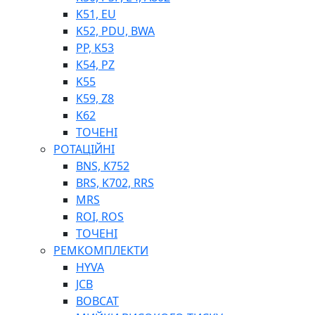
K51, EU
K52, PDU, BWA
PP, K53
ФІЛЬТРИ ДЛЯ ПАЛЬНОГО
K54, PZ
ПІДДОНИ ДЛЯ БОЧОК
K55
МОДУЛЬНІ АЗС
K59, Z8
МЕТРОЛОГІЧНЕ ОБЛАДНАННЯ
K62
ЛІЧИЛЬНИКИ І ВИТРАТОМІРИ ДЛЯ ПАЛЬНОГО
ТОЧЕНІ
КОТУШКИ ДЛЯ ШЛАНГІВ
РОТАЦІЙНІ
НАСОСИ ДЛЯ ПАЛЬНОГО
BNS, K752
МОБІЛЬНІ КОЛОНКИ ТА КОМПЛЕКТИ ЗАПРАВКИ
BRS, K702, RRS
СТАЦІОНАРНІ КОЛОНКИ
MRS
ПІСТОЛЕТИ
ROI, ROS
КОМПЛЕКТУЮЧІ ДЛЯ РУКАВІВ ВИСОКОГО ТИСКУ
ТОЧЕНІ
РЕМКОМПЛЕКТИ
HYVA
JCB
BOBCAT