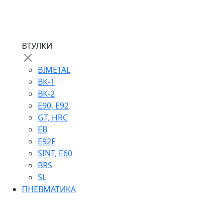
ВТУЛКИ
BIMETAL
ВК-1
ВК-2
Е90, E92
GT, HRC
EB
Е92F
SINT, E60
BRS
SL
ПНЕВМАТИКА