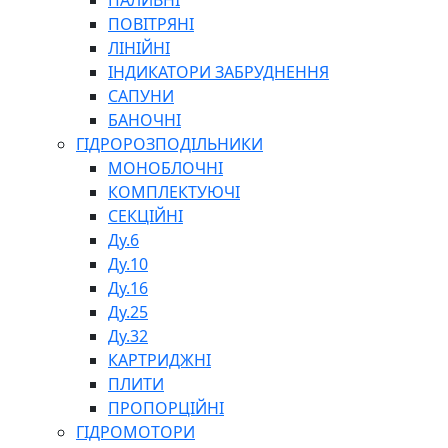
ПАЛИВНІ
ПОВІТРЯНІ
ЛІНІЙНІ
ІНДИКАТОРИ ЗАБРУДНЕННЯ
САПУНИ
БАНОЧНІ
СПЕЦІАЛЬНІ
ГІДРОРОЗПОДІЛЬНИКИ
ОЛИВИ
МОНОБЛОЧНІ
ГЕРМЕТИКИ
КОМПЛЕКТУЮЧІ
ЗМАЗКИ
СЕКЦІЙНІ
КЛЕЇ, ЦЕМЕНТИ, ЕПОКСИДКИ
Ду.6
РЕМОНТ ГІДРОЦИЛІНДРІВ
Ду.10
Ду.16
Ду.25
Ду.32
КАРТРИДЖНІ
ПЛИТИ
ПРОПОРЦІЙНІ
БОРЕКС, ЕО
ГІДРОМОТОРИ