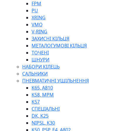
ШЛАНГИ, ТРУБКИ
FPM
ШПРИЦИ МАСТИЛЬНІ
PU
РУКАВА
XRING
VMQ
V-RING
ЗАХИСНІ КІЛЬЦЯ
МЕТАЛОГУМОВІ КІЛЬЦЯ
ТОЧЕНІ
ШНУРИ
НАБОРИ КІЛЕЦЬ
ТОСОЛ, АНТИФРИЗ
САЛЬНИКИ
ОЛИВА-ПАЛИВО
ПНЕВМАТИЧНІ УЩІЛЬНЕННЯ
ПОВІТРЯ-ВОДА
K65, A810
ДЛЯ ЗВАРЮВАННЯ
K58, MPM
НАПІРНО-ВСМОКТУЮЧІ
K57
АЗС
СПЕЦІАЛЬНІ
DK, K25
NIPSL, K30
K50, PSP, E4, A802