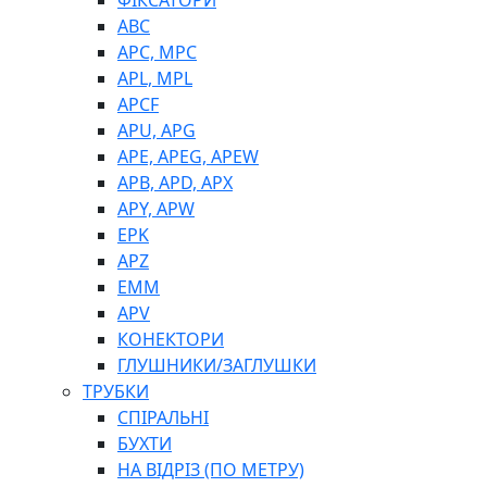
ФІКСАТОРИ
ABC
APC, MPC
APL, MPL
APCF
APU, APG
APE, APEG, APEW
APB, APD, APX
APY, APW
EPK
APZ
EMM
APV
КОНЕКТОРИ
ГЛУШНИКИ/ЗАГЛУШКИ
ТРУБКИ
СПІРАЛЬНІ
БУХТИ
НА ВІДРІЗ (ПО МЕТРУ)