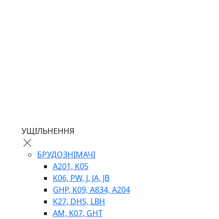
ГІДРОМОТОРИ
ГІДРОНАСОСИ
НАСОСИ-ДОЗАТОРИ
ГІДРОЦИЛІНДРИ
МАСЛОСТАНЦІЇ
ГІДРОАКУМУЛЯТОРИ ТА КОМПЛЕКТУЮЧІ
ЕЛЕКТРОПРИВІД
ТЕПЛООБМІННИКИ
ГІДРОФІКАЦІЯ ТЯГАЧІВ
КОНТРОЛЬНО-ВИМІРЮВАЛЬНА АПАРАТУРА
РОТАТОРИ
ЛЕБІДКИ
УЩІЛЬНЕННЯ
ВТУЛКИ
БРУДОЗНІМАЧІ
A201, K05
K06, PW, J, JA, JB
GHP, K09, A834, A204
K27, DHS, LBH
AM, K07, GHT