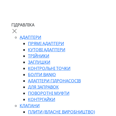
ЧЕРВ`ЯЧНІ
ГІДРАВЛІКА
СИЛОВІ
ДРОТЯНІ
АДАПТЕРИ
ПРУЖИННІ
ПРЯМІ АДАПТЕРИ
НЕЙЛОНОВІ
КУТОВІ АДАПТЕРИ
ПРОРЕЗИНЕНІ
ТРІЙНИКИ
АВТОТОВАРИ
ЗАГЛУШКИ
КОНТРОЛЬНІ ТОЧКИ
БОЛТИ BANJO
АДАПТЕРИ ГІДРОНАСОСІВ
ДЛЯ ЗАПРАВОК
ПОВОРОТНІ МУФТИ
КОНТРГАЙКИ
АВТОХІМІЯ
КЛАПАНИ
ДОМКРАТИ
ПЛИТИ (ВЛАСНЕ ВИРОБНИЦТВО)