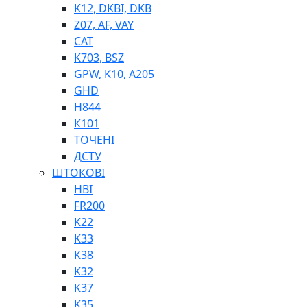
K12, DKBI, DKB
BIMETAL
Z07, AF, VAY
ВК-1
CAT
ВК-2
K703, BSZ
Е90, E92
GPW, K10, A205
GT, HRC
GHD
EB
H844
Е92F
К101
SINT, E60
ТОЧЕНІ
BRS
ДСТУ
SL
ШТОКОВІ
ПНЕВМАТИКА
HBI
FR200
K22
K33
K38
K32
K37
ФІТИНГИ
K35