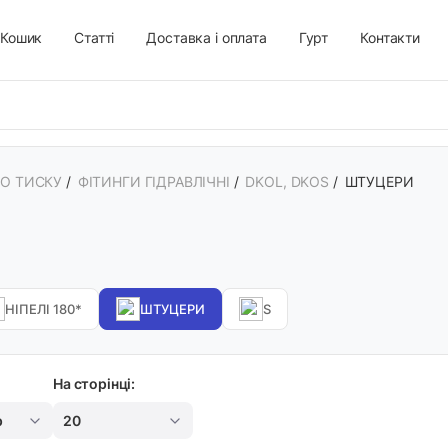
Кошик
Статті
Доставка і оплата
Гурт
Контакти
ГО ТИСКУ
/
ФІТИНГИ ГІДРАВЛІЧНІ
/
DKOL, DKOS
/
ШТУЦЕРИ
НІПЕЛІ 180*
ШТУЦЕРИ
S
На сторінці:
р
20