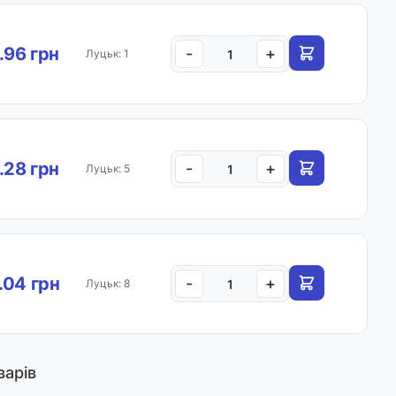
.96 грн
-
+
Луцьк: 1
.28 грн
-
+
Луцьк: 5
.04 грн
-
+
Луцьк: 8
варів