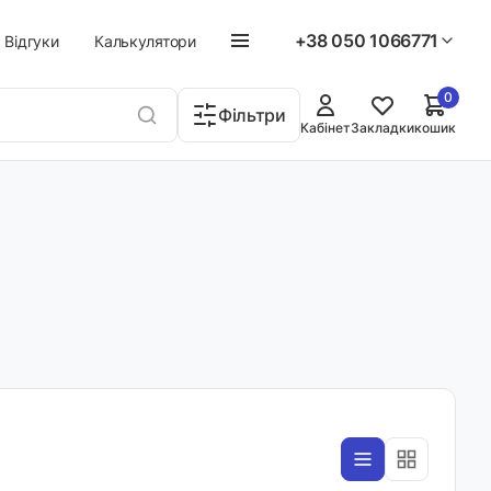
+38 050 1066771
Відгуки
Калькулятори
0
Фільтри
Кабінет
Закладки
кошик