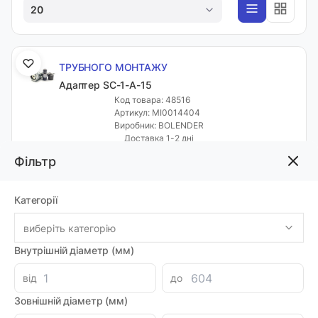
20
ТРУБНОГО МОНТАЖУ
Адаптер SC-1-A-15
Код товара: 48516
Артикул: MI0014404
Виробник: BOLENDER
Доставка 1-2 дні
-
+
Фільтр
10194.08 грн
Категорії
ТРУБНОГО МОНТАЖУ
виберіть категорію
Адаптер SC-2-A-10
Внутрішній діаметр (мм)
Код товара: 48517
Артикул: MI0014405
Виробник: BOLENDER
від
до
Доставка 1-2 дні
Зовнішній діаметр (мм)
-
+
9051.64 грн