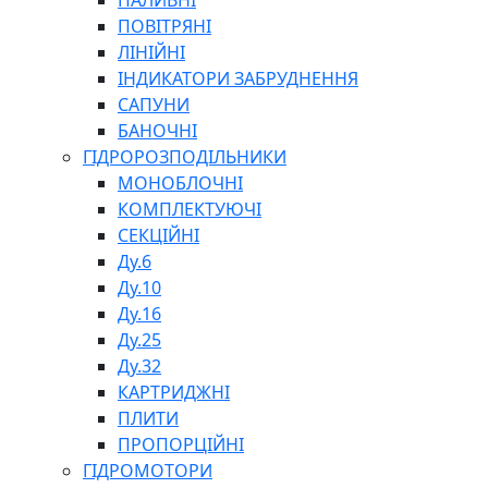
ПАЛИВНІ
ПОВІТРЯНІ
ЛІНІЙНІ
ІНДИКАТОРИ ЗАБРУДНЕННЯ
САПУНИ
БАНОЧНІ
СПЕЦІАЛЬНІ
ГІДРОРОЗПОДІЛЬНИКИ
ОЛИВИ
МОНОБЛОЧНІ
ГЕРМЕТИКИ
КОМПЛЕКТУЮЧІ
ЗМАЗКИ
СЕКЦІЙНІ
КЛЕЇ, ЦЕМЕНТИ, ЕПОКСИДКИ
Ду.6
РЕМОНТ ГІДРОЦИЛІНДРІВ
Ду.10
Ду.16
Ду.25
Ду.32
КАРТРИДЖНІ
ПЛИТИ
ПРОПОРЦІЙНІ
БОРЕКС, ЕО
ГІДРОМОТОРИ