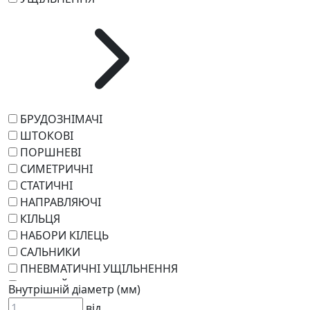
БРУДОЗНІМАЧІ
ШТОКОВІ
ПОРШНЕВІ
СИМЕТРИЧНІ
СТАТИЧНІ
НАПРАВЛЯЮЧІ
КІЛЬЦЯ
НАБОРИ КІЛЕЦЬ
САЛЬНИКИ
ПНЕВМАТИЧНІ УЩІЛЬНЕННЯ
РОТАЦІЙНІ
Внутрішній діаметр (мм)
РЕМКОМПЛЕКТИ
від