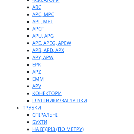
ФІКСАТОРИ
ABC
APC, MPC
APL, MPL
APCF
APU, APG
APE, APEG, APEW
APB, APD, APX
APY, APW
EPK
APZ
EMM
APV
КОНЕКТОРИ
ГЛУШНИКИ/ЗАГЛУШКИ
ТРУБКИ
СПІРАЛЬНІ
БУХТИ
НА ВІДРІЗ (ПО МЕТРУ)