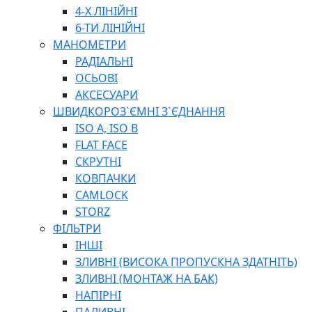
ПЛОСКОГУБЦІ
4-Х ЛІНІЙНІ
ВИКРУТКИ
6-ТИ ЛІНІЙНІ
КЛЮЧІ
МАНОМЕТРИ
ГОЛОВКИ, ТРІЩАТКИ, ВОРОТКИ, ПЕРЕХІДНИКИ
РАДІАЛЬНІ
ЗУБИЛА, МОЛОТКИ, СОКИРИ, СТАМЕСКИ, ДОЛОТА
ОСЬОВІ
СТРУПЦИНИ, ЛЕЩАТА
АКСЕСУАРИ
ВИМІРЮВАЛЬНІ ІНСТРУМЕНТИ
ШВИДКОРОЗ`ЄМНІ З`ЄДНАННЯ
БУДІВЕЛЬНИЙ ІНСТРУМЕНТ
ISO A, ISO B
ШЛАНГИ
FLAT FACE
ГОСПОДАРСЬКІ ТОВАРИ
СКРУТНІ
ПНЕВМАТИЧНІ ІНСТРУМЕНТИ
КОВПАЧКИ
З'ЄДНУВАЛЬНІ ІНСТРУМЕНТИ ТА МАТЕРІАЛИ
CAMLOCK
ЯЩИКИ, ШАФИ, ТА СУМКИ ДЛЯ ІНСТРУМЕНТІВ
STORZ
ЗАСОБИ ЗАХИСТУ
ФІЛЬТРИ
СТЕПЛЕРИ, ЗАКЛЕПОЧНИКИ
ІНШІ
ГІДРАВЛІЧНІ ІНСТРУМЕНТИ
ЗЛИВНІ (ВИСОКА ПРОПУСКНА ЗДАТНІТЬ)
ТЕХНІЧНА ХІМІЯ
ЗЛИВНІ (МОНТАЖ НА БАК)
НАПІРНІ