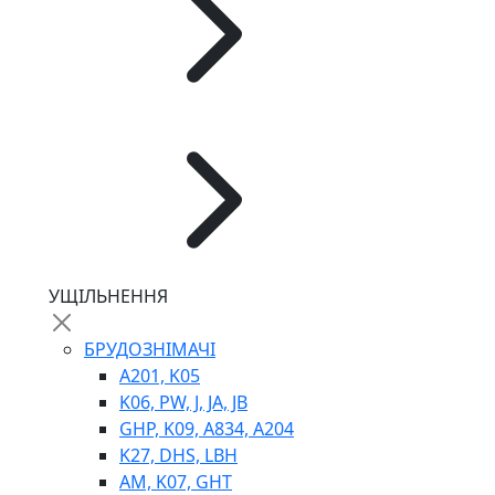
ГІДРОМОТОРИ
ГІДРОНАСОСИ
НАСОСИ-ДОЗАТОРИ
ГІДРОЦИЛІНДРИ
МАСЛОСТАНЦІЇ
ГІДРОАКУМУЛЯТОРИ ТА КОМПЛЕКТУЮЧІ
ЕЛЕКТРОПРИВІД
ТЕПЛООБМІННИКИ
ГІДРОФІКАЦІЯ ТЯГАЧІВ
КОНТРОЛЬНО-ВИМІРЮВАЛЬНА АПАРАТУРА
РОТАТОРИ
ЛЕБІДКИ
УЩІЛЬНЕННЯ
ВТУЛКИ
БРУДОЗНІМАЧІ
A201, K05
K06, PW, J, JA, JB
GHP, K09, A834, A204
K27, DHS, LBH
AM, K07, GHT