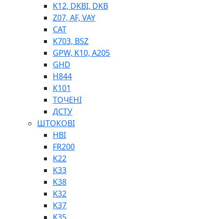
K12, DKBI, DKB
BIMETAL
Z07, AF, VAY
ВК-1
CAT
ВК-2
K703, BSZ
Е90, E92
GPW, K10, A205
GT, HRC
GHD
EB
H844
Е92F
К101
SINT, E60
ТОЧЕНІ
BRS
ДСТУ
SL
ШТОКОВІ
ПНЕВМАТИКА
HBI
FR200
K22
K33
K38
K32
K37
ФІТИНГИ
K35