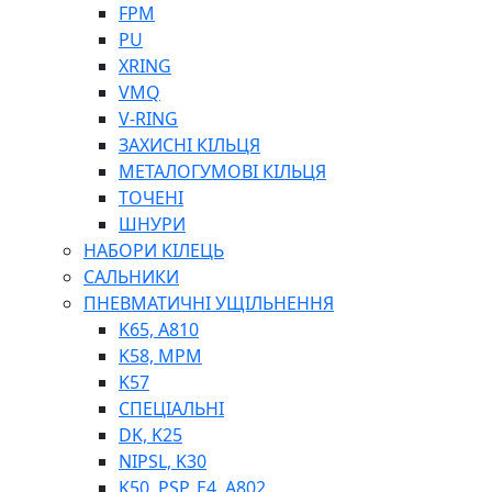
ШЛАНГИ, ТРУБКИ
FPM
ШПРИЦИ МАСТИЛЬНІ
PU
РУКАВА
XRING
VMQ
V-RING
ЗАХИСНІ КІЛЬЦЯ
МЕТАЛОГУМОВІ КІЛЬЦЯ
ТОЧЕНІ
ШНУРИ
НАБОРИ КІЛЕЦЬ
ТОСОЛ, АНТИФРИЗ
САЛЬНИКИ
ОЛИВА-ПАЛИВО
ПНЕВМАТИЧНІ УЩІЛЬНЕННЯ
ПОВІТРЯ-ВОДА
K65, A810
ДЛЯ ЗВАРЮВАННЯ
K58, MPM
НАПІРНО-ВСМОКТУЮЧІ
K57
АЗС
СПЕЦІАЛЬНІ
DK, K25
NIPSL, K30
K50, PSP, E4, A802