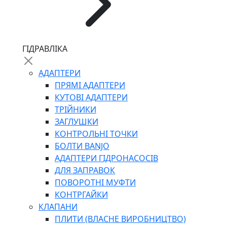
ЧЕРВ`ЯЧНІ
ГІДРАВЛІКА
СИЛОВІ
ДРОТЯНІ
АДАПТЕРИ
ПРУЖИННІ
ПРЯМІ АДАПТЕРИ
НЕЙЛОНОВІ
КУТОВІ АДАПТЕРИ
ПРОРЕЗИНЕНІ
ТРІЙНИКИ
АВТОТОВАРИ
ЗАГЛУШКИ
КОНТРОЛЬНІ ТОЧКИ
БОЛТИ BANJO
АДАПТЕРИ ГІДРОНАСОСІВ
ДЛЯ ЗАПРАВОК
ПОВОРОТНІ МУФТИ
КОНТРГАЙКИ
АВТОХІМІЯ
КЛАПАНИ
ДОМКРАТИ
ПЛИТИ (ВЛАСНЕ ВИРОБНИЦТВО)