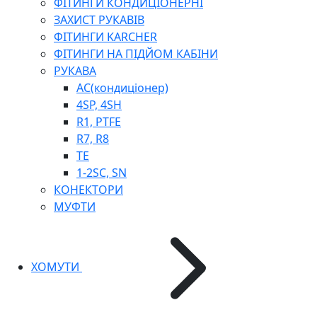
ФІТИНГИ КОНДИЦІОНЕРНІ
ЗАХИСТ РУКАВІВ
ФІТИНГИ KARCHER
ФІТИНГИ НА ПІДЙОМ КАБІНИ
РУКАВА
AC(кондиціонер)
4SP, 4SH
R1, PTFE
R7, R8
TE
1-2SC, SN
КОНЕКТОРИ
МУФТИ
ХОМУТИ