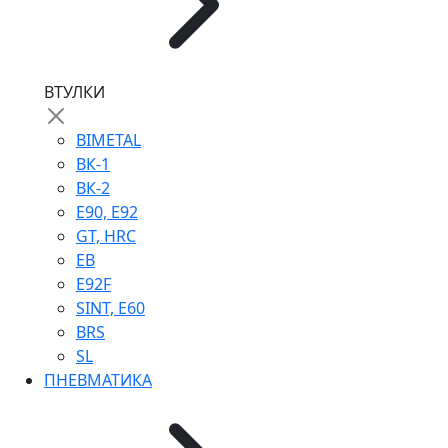
ВТУЛКИ
BIMETAL
ВК-1
ВК-2
Е90, E92
GT, HRC
EB
Е92F
SINT, E60
BRS
SL
ПНЕВМАТИКА