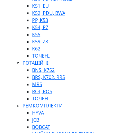
K51, EU
K52, PDU, BWA
PP, K53
ФІЛЬТРИ ДЛЯ ПАЛЬНОГО
K54, PZ
ПІДДОНИ ДЛЯ БОЧОК
K55
МОДУЛЬНІ АЗС
K59, Z8
МЕТРОЛОГІЧНЕ ОБЛАДНАННЯ
K62
ЛІЧИЛЬНИКИ І ВИТРАТОМІРИ ДЛЯ ПАЛЬНОГО
ТОЧЕНІ
КОТУШКИ ДЛЯ ШЛАНГІВ
РОТАЦІЙНІ
НАСОСИ ДЛЯ ПАЛЬНОГО
BNS, K752
МОБІЛЬНІ КОЛОНКИ ТА КОМПЛЕКТИ ЗАПРАВКИ
BRS, K702, RRS
СТАЦІОНАРНІ КОЛОНКИ
MRS
ПІСТОЛЕТИ
ROI, ROS
КОМПЛЕКТУЮЧІ ДЛЯ РУКАВІВ ВИСОКОГО ТИСКУ
ТОЧЕНІ
РЕМКОМПЛЕКТИ
HYVA
JCB
BOBCAT