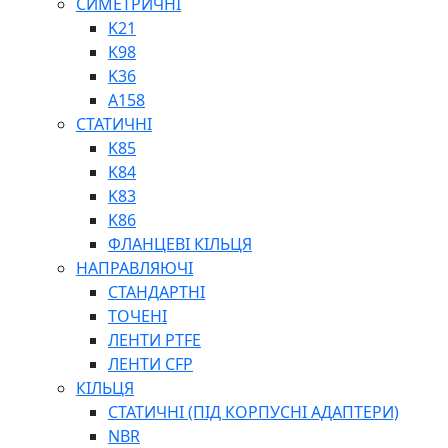
СИМЕТРИЧНІ
ШАРНІРНІ ПІДШИПНИКИ
K21
ВУХА ГІДРОЦИЛІНДРА
K98
ТРУБИ ХОНІНГОВАНІ
K36
ШТОКИ ХРОМОВАНІ
A158
МАСТИЛЬНЕ ОБЛАДНАННЯ
СТАТИЧНІ
K85
K84
K83
K86
ФЛАНЦЕВІ КІЛЬЦЯ
НАПРАВЛЯЮЧІ
СОЖ
СТАНДАРТНІ
ПІСТОЛЕТИ
ТОЧЕНІ
НАСОСИ ТА ПОМПИ
ЛЕНТИ PTFE
НАГНІТАЧІ
ЛЕНТИ CFP
МУФТИ (НАСАДКИ) ДЛЯ ШПРИЦІВ
КІЛЬЦЯ
МАСЛЯНКИ, ЛІЙКИ
СТАТИЧНІ (ПІД КОРПУСНІ АДАПТЕРИ)
ПРЕС-МАСЛЯНКИ
NBR