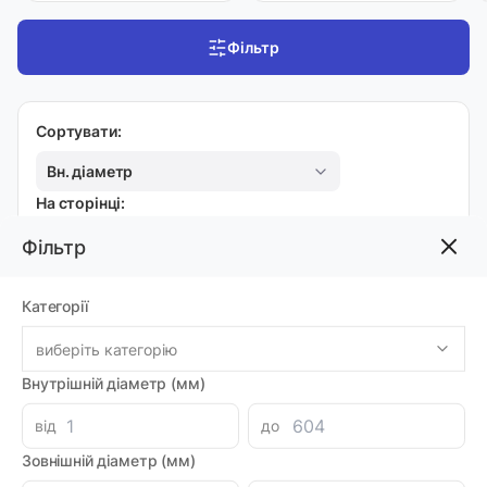
Фільтр
Сортувати:
Вн. діаметр
На сторінці:
20
Фільтр
Категорії
КОЛОКОЛИ
виберіть категорію
Колокол LMC350AFSU104
Код товара: 71398
Внутрішній діаметр (мм)
Артикул: MI0020749
Доставка 1-2 дні
від
до
-
+
5940.48 грн
Зовнішній діаметр (мм)