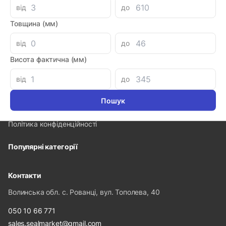
від
до
Товщина (мм)
від
до
Інформація
Висота фактична (мм)
Про компанію
від
до
Доставка і оплата
Гарантія та повернення
Політика конфіденційності
Популярні категорії
Контакти
Волинська обл. с. Рованці, вул. Тополева, 40
050 10 66 771
sales.sealmarket@gmail.com