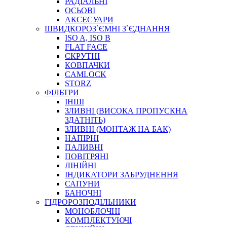
РАДІАЛЬНІ
ОСЬОВІ
АКСЕСУАРИ
АВТОХІМІЯ
ШВИДКОРОЗ`ЄМНІ З`ЄДНАННЯ
ДОМКРАТИ
ISO A, ISO B
НАБОРИ ЗАПОБІЖНИКІВ, КЛЕМ, АКСЕСУАРІВ
FLAT FACE
НАСОСИ, КОМПРЕСОРИ, МАНОМЕТРИ
СКРУТНІ
ПАСТА, АНТИСЕПТИК
КОВПАЧКИ
ІНСТРУМЕНТ
CAMLOCK
STORZ
ФІЛЬТРИ
ІНШІ
ЗЛИВНІ (ВИСОКА ПРОПУСКНА
ЗДАТНІТЬ)
ЗЛИВНІ (МОНТАЖ НА БАК)
НАПІРНІ
ПАЛИВНІ
ПОВІТРЯНІ
САДОВИЙ ІНВЕНТАР
ЛІНІЙНІ
ЕЛЕКТРИЧНІ ПРИЛАДИ
ІНДИКАТОРИ ЗАБРУДНЕННЯ
ПАЛЬНИКИ, ПАЯЛЬНИКИ, ПАЯЛЬНІ ЛАМПИ
САПУНИ
ІНСТРУМЕНТИ ДЛЯ ЕЛЕКТРИКА
БАНОЧНІ
ЕЛЕКТРОІНСТРУМЕНТИ
ГІДРОРОЗПОДІЛЬНИКИ
ЗАМКИ І КОМПЛЕКТУЮЧІ
МОНОБЛОЧНІ
КОМПЛЕКТУЮЧІ
ІНСТРУМЕНТИ ДЛЯ ЗВАРЮВАННЯ, АКСЕСУАРИ