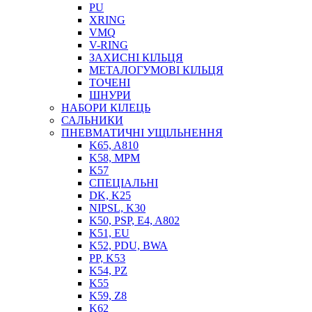
PU
XRING
VMQ
V-RING
ЗАХИСНІ КІЛЬЦЯ
МЕТАЛОГУМОВІ КІЛЬЦЯ
СОЖ
ТОЧЕНІ
ПІСТОЛЕТИ
ШНУРИ
НАСОСИ ТА ПОМПИ
НАБОРИ КІЛЕЦЬ
НАГНІТАЧІ
САЛЬНИКИ
МУФТИ (НАСАДКИ) ДЛЯ ШПРИЦІВ
ПНЕВМАТИЧНІ УЩІЛЬНЕННЯ
МАСЛЯНКИ, ЛІЙКИ
K65, A810
ПРЕС-МАСЛЯНКИ
K58, MPM
ШЛАНГИ, ТРУБКИ
K57
СПЕЦІАЛЬНІ
ШПРИЦИ МАСТИЛЬНІ
DK, K25
РУКАВА
NIPSL, K30
K50, PSP, E4, A802
K51, EU
K52, PDU, BWA
PP, K53
K54, PZ
K55
K59, Z8
K62