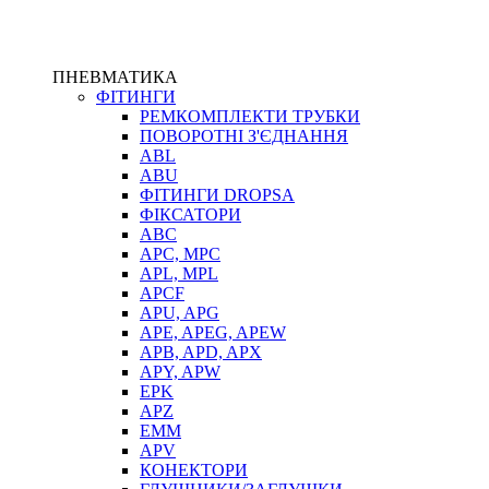
ПНЕВМАТИКА
ФІТИНГИ
РЕМКОМПЛЕКТИ ТРУБКИ
ПОВОРОТНІ З'ЄДНАННЯ
ABL
ABU
ФІТИНГИ DROPSA
ФІКСАТОРИ
ABC
APC, MPC
APL, MPL
APCF
APU, APG
APE, APEG, APEW
APB, APD, APX
APY, APW
EPK
APZ
EMM
APV
КОНЕКТОРИ