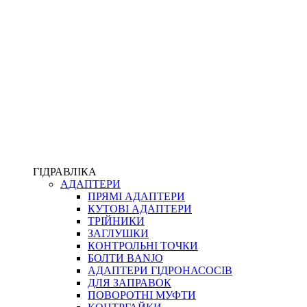
ПІСТОЛЕТИ
КОМПЛЕКТУЮЧІ ДЛЯ РУКАВІВ ВИСОКОГО ТИСКУ
КП
ВЕРСТАТИ
ФІТИНГИ ДІАГНОСТИЧНІ
ГІДРАВЛІКА
АДАПТЕРИ
АКСЕСУАРИ
ПРЯМІ АДАПТЕРИ
ТРУБКИ ТА КОМПЛЕКТУЮЧІ
КУТОВІ АДАПТЕРИ
ФІТИНГИ ГІДРАВЛІЧНІ
ТРІЙНИКИ
ФІТИНГИ КОНДИЦІОНЕРНІ
ЗАГЛУШКИ
ЗАХИСТ РУКАВІВ
КОНТРОЛЬНІ ТОЧКИ
ФІТИНГИ KARCHER
БОЛТИ BANJO
ФІТИНГИ НА ПІДЙОМ КАБІНИ
АДАПТЕРИ ГІДРОНАСОСІВ
РУКАВА
ДЛЯ ЗАПРАВОК
КОНЕКТОРИ
ПОВОРОТНІ МУФТИ