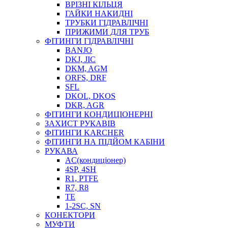
ВРІЗНІ КІЛЬЦЯ
ГАЙКИ НАКИДНІ
ТРУБКИ ГІДРАВЛІЧНІ
ПРИЖИМИ ДЛЯ ТРУБ
ФІТИНГИ ГІДРАВЛІЧНІ
BANJO
DKJ, JIC
DKM, AGM
ORFS, DRF
SFL
DKOL, DKOS
DKR, AGR
ФІТИНГИ КОНДИЦІОНЕРНІ
ЗАХИСТ РУКАВІВ
ФІТИНГИ KARCHER
ФІТИНГИ НА ПІДЙОМ КАБІНИ
РУКАВА
AC(кондиціонер)
4SP, 4SH
R1, PTFE
R7, R8
TE
1-2SC, SN
КОНЕКТОРИ
МУФТИ