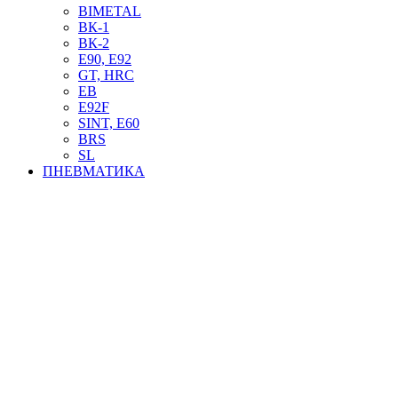
BIMETAL
ВК-1
ВК-2
Е90, E92
GT, HRC
EB
Е92F
SINT, E60
BRS
SL
ПНЕВМАТИКА