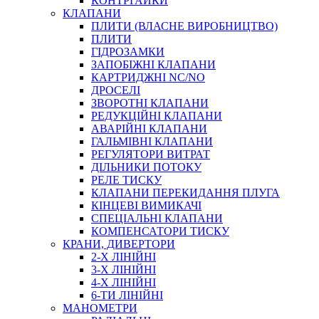
КОНТРГАЙКИ
МУФТИ
КЛАПАНИ
ХОМУТИ
ПЛИТИ (ВЛАСНЕ ВИРОБНИЦТВО)
ПЛИТИ
ГІДРОЗАМКИ
ЗАПОБІЖНІ КЛАПАНИ
КАРТРИДЖНІ NC/NO
ДРОСЕЛІ
ЗВОРОТНІ КЛАПАНИ
РЕДУКЦІЙНІ КЛАПАНИ
АВАРІЙНІ КЛАПАНИ
ЧЕРВ`ЯЧНІ
ГАЛЬМІВНІ КЛАПАНИ
СИЛОВІ
РЕГУЛЯТОРИ ВИТРАТ
ДІЛЬНИКИ ПОТОКУ
ДРОТЯНІ
РЕЛЕ ТИСКУ
ПРУЖИННІ
КЛАПАНИ ПЕРЕКИДАННЯ ПЛУГА
НЕЙЛОНОВІ
КІНЦЕВІ ВИМИКАЧІ
ПРОРЕЗИНЕНІ
СПЕЦІАЛЬНІ КЛАПАНИ
АВТОТОВАРИ
КОМПЕНСАТОРИ ТИСКУ
КРАНИ, ДИВЕРТОРИ
2-Х ЛІНІЙНІ
3-Х ЛІНІЙНІ
4-Х ЛІНІЙНІ
6-ТИ ЛІНІЙНІ
МАНОМЕТРИ