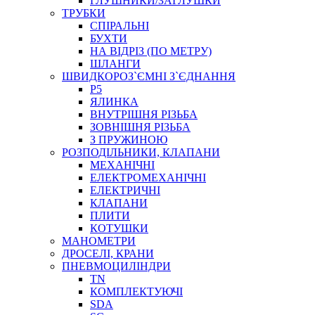
ГЛУШНИКИ/ЗАГЛУШКИ
ТРУБКИ
СПІРАЛЬНІ
БУХТИ
НА ВІДРІЗ (ПО МЕТРУ)
ШЛАНГИ
ШВИДКОРОЗ`ЄМНІ З`ЄДНАННЯ
P5
ЯЛИНКА
ВНУТРІШНЯ РІЗЬБА
ЗОВНІШНЯ РІЗЬБА
З ПРУЖИНОЮ
РОЗПОДІЛЬНИКИ, КЛАПАНИ
МЕХАНІЧНІ
ЕЛЕКТРОМЕХАНІЧНІ
ЕЛЕКТРИЧНІ
КЛАПАНИ
ПЛИТИ
КОТУШКИ
МАНОМЕТРИ
ДРОСЕЛІ, КРАНИ
ПНЕВМОЦИЛІНДРИ
TN
КОМПЛЕКТУЮЧІ
SDA