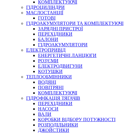
КОМПЛЕКТУЮЧІ
ГІДРОЦИЛІНДРИ
МАСЛОСТАНЦІЇ
ГОТОВІ
ГІДРОАКУМУЛЯТОРИ ТА КОМПЛЕКТУЮЧІ
СПЕЦІАЛЬНІ
ЗАРЯДНІ ПРИСТРОЇ
ОЛИВИ
ПЕРЕХІДНИКИ
БАЛОНИ
ГЕРМЕТИКИ
ГІДРОАКУМУЛЯТОРИ
ЗМАЗКИ
ЕЛЕКТРОПРИВІД
КЛЕЇ, ЦЕМЕНТИ, ЕПОКСИДКИ
ЕНЕРГЕТИЧНІ ЛАНЦЮГИ
РЕМОНТ ГІДРОЦИЛІНДРІВ
РОЗ'ЄМИ
ЕЛЕКТРОДВИГУНИ
КОТУШКИ
ТЕПЛООБМІННИКИ
ВОДЯНІ
ПОВІТРЯНІ
КОМПЛЕКТУЮЧІ
ГІДРОФІКАЦІЯ ТЯГАЧІВ
ПЕРЕХІДНИКИ
НАСОСИ
БОРЕКС, ЕО
ВАЛИ
КОРОБКИ ВІДБОРУ ПОТУЖНОСТІ
РОЗПОДІЛЬНИКИ
ДЖОЙСТИКИ