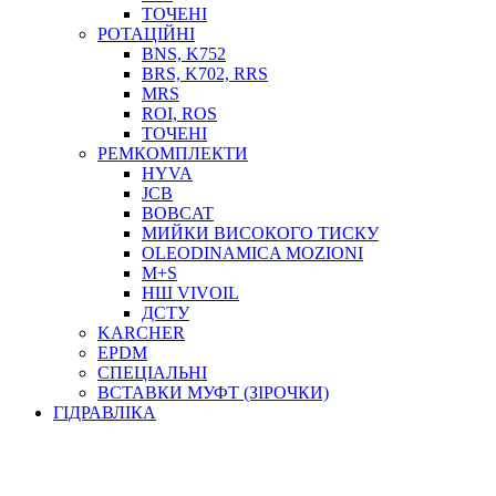
ТОСОЛ, АНТИФРИЗ
ТОЧЕНІ
ОЛИВА-ПАЛИВО
РОТАЦІЙНІ
BNS, K752
ПОВІТРЯ-ВОДА
BRS, K702, RRS
ДЛЯ ЗВАРЮВАННЯ
MRS
НАПІРНО-ВСМОКТУЮЧІ
ROI, ROS
АЗС
ТОЧЕНІ
РЕМКОМПЛЕКТИ
HYVA
JCB
BOBCAT
МИЙКИ ВИСОКОГО ТИСКУ
OLEODINAMICA MOZIONI
M+S
НШ VIVOIL
ДСТУ
ФІЛЬТРИ ДЛЯ ПАЛЬНОГО
KARCHER
ПІДДОНИ ДЛЯ БОЧОК
EPDM
МОДУЛЬНІ АЗС
СПЕЦІАЛЬНІ
МЕТРОЛОГІЧНЕ ОБЛАДНАННЯ
ВСТАВКИ МУФТ (ЗІРОЧКИ)
ЛІЧИЛЬНИКИ І ВИТРАТОМІРИ ДЛЯ ПАЛЬНОГО
ГІДРАВЛІКА
КОТУШКИ ДЛЯ ШЛАНГІВ
НАСОСИ ДЛЯ ПАЛЬНОГО
МОБІЛЬНІ КОЛОНКИ ТА КОМПЛЕКТИ ЗАПРАВКИ
СТАЦІОНАРНІ КОЛОНКИ