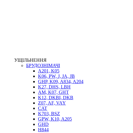
НАСОСИ-ДОЗАТОРИ
ГІДРОЦИЛІНДРИ
МАСЛОСТАНЦІЇ
ГІДРОАКУМУЛЯТОРИ ТА КОМПЛЕКТУЮЧІ
ЕЛЕКТРОПРИВІД
ТЕПЛООБМІННИКИ
ГІДРОФІКАЦІЯ ТЯГАЧІВ
КОНТРОЛЬНО-ВИМІРЮВАЛЬНА АПАРАТУРА
РОТАТОРИ
ЛЕБІДКИ
УЩІЛЬНЕННЯ
ВТУЛКИ
БРУДОЗНІМАЧІ
A201, K05
K06, PW, J, JA, JB
GHP, K09, A834, A204
K27, DHS, LBH
AM, K07, GHT
K12, DKBI, DKB
Z07, AF, VAY
CAT
K703, BSZ
BIMETAL
GPW, K10, A205
ВК-1
GHD
ВК-2
H844
Е90, E92