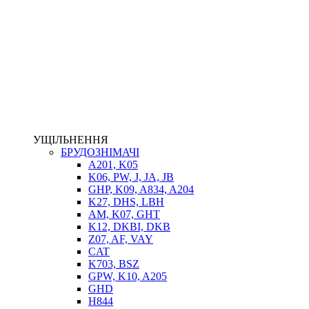
НАСОСИ-ДОЗАТОРИ
ГІДРОЦИЛІНДРИ
МАСЛОСТАНЦІЇ
ГІДРОАКУМУЛЯТОРИ ТА КОМПЛЕКТУЮЧІ
ЕЛЕКТРОПРИВІД
ТЕПЛООБМІННИКИ
ГІДРОФІКАЦІЯ ТЯГАЧІВ
КОНТРОЛЬНО-ВИМІРЮВАЛЬНА АПАРАТУРА
РОТАТОРИ
ЛЕБІДКИ
УЩІЛЬНЕННЯ
ВТУЛКИ
БРУДОЗНІМАЧІ
A201, K05
K06, PW, J, JA, JB
GHP, K09, A834, A204
K27, DHS, LBH
AM, K07, GHT
K12, DKBI, DKB
Z07, AF, VAY
CAT
K703, BSZ
BIMETAL
GPW, K10, A205
ВК-1
GHD
ВК-2
H844
Е90, E92