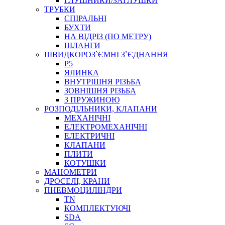
ГЛУШНИКИ/ЗАГЛУШКИ
ТРУБКИ
СПІРАЛЬНІ
БУХТИ
НА ВІДРІЗ (ПО МЕТРУ)
ШЛАНГИ
ШВИДКОРОЗ`ЄМНІ З`ЄДНАННЯ
P5
ЯЛИНКА
ВНУТРІШНЯ РІЗЬБА
ЗОВНІШНЯ РІЗЬБА
З ПРУЖИНОЮ
РОЗПОДІЛЬНИКИ, КЛАПАНИ
МЕХАНІЧНІ
ЕЛЕКТРОМЕХАНІЧНІ
ЕЛЕКТРИЧНІ
КЛАПАНИ
ПЛИТИ
КОТУШКИ
МАНОМЕТРИ
ДРОСЕЛІ, КРАНИ
ПНЕВМОЦИЛІНДРИ
TN
КОМПЛЕКТУЮЧІ
SDA