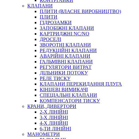
КОНТРГАЙКИ
МУФТИ
КЛАПАНИ
ХОМУТИ
ПЛИТИ (ВЛАСНЕ ВИРОБНИЦТВО)
ПЛИТИ
ГІДРОЗАМКИ
ЗАПОБІЖНІ КЛАПАНИ
КАРТРИДЖНІ NC/NO
ДРОСЕЛІ
ЗВОРОТНІ КЛАПАНИ
РЕДУКЦІЙНІ КЛАПАНИ
АВАРІЙНІ КЛАПАНИ
ЧЕРВ`ЯЧНІ
ГАЛЬМІВНІ КЛАПАНИ
СИЛОВІ
РЕГУЛЯТОРИ ВИТРАТ
ДІЛЬНИКИ ПОТОКУ
ДРОТЯНІ
РЕЛЕ ТИСКУ
ПРУЖИННІ
КЛАПАНИ ПЕРЕКИДАННЯ ПЛУГА
НЕЙЛОНОВІ
КІНЦЕВІ ВИМИКАЧІ
ПРОРЕЗИНЕНІ
СПЕЦІАЛЬНІ КЛАПАНИ
АВТОТОВАРИ
КОМПЕНСАТОРИ ТИСКУ
КРАНИ, ДИВЕРТОРИ
2-Х ЛІНІЙНІ
3-Х ЛІНІЙНІ
4-Х ЛІНІЙНІ
6-ТИ ЛІНІЙНІ
МАНОМЕТРИ