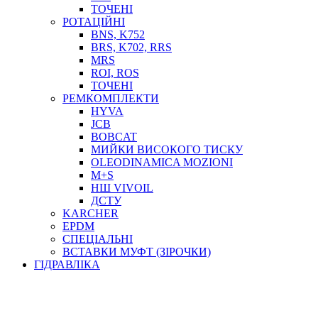
ТОСОЛ, АНТИФРИЗ
ТОЧЕНІ
ОЛИВА-ПАЛИВО
РОТАЦІЙНІ
BNS, K752
ПОВІТРЯ-ВОДА
BRS, K702, RRS
ДЛЯ ЗВАРЮВАННЯ
MRS
НАПІРНО-ВСМОКТУЮЧІ
ROI, ROS
АЗС
ТОЧЕНІ
РЕМКОМПЛЕКТИ
HYVA
JCB
BOBCAT
МИЙКИ ВИСОКОГО ТИСКУ
OLEODINAMICA MOZIONI
M+S
НШ VIVOIL
ДСТУ
ФІЛЬТРИ ДЛЯ ПАЛЬНОГО
KARCHER
ПІДДОНИ ДЛЯ БОЧОК
EPDM
МОДУЛЬНІ АЗС
СПЕЦІАЛЬНІ
МЕТРОЛОГІЧНЕ ОБЛАДНАННЯ
ВСТАВКИ МУФТ (ЗІРОЧКИ)
ЛІЧИЛЬНИКИ І ВИТРАТОМІРИ ДЛЯ ПАЛЬНОГО
ГІДРАВЛІКА
КОТУШКИ ДЛЯ ШЛАНГІВ
НАСОСИ ДЛЯ ПАЛЬНОГО
МОБІЛЬНІ КОЛОНКИ ТА КОМПЛЕКТИ ЗАПРАВКИ
СТАЦІОНАРНІ КОЛОНКИ