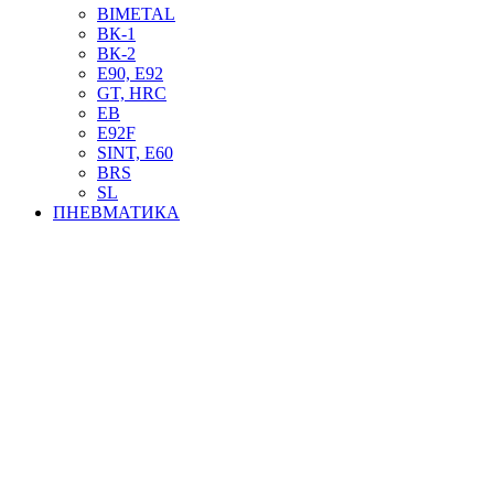
BIMETAL
ВК-1
ВК-2
Е90, E92
GT, HRC
EB
Е92F
SINT, E60
BRS
SL
ПНЕВМАТИКА