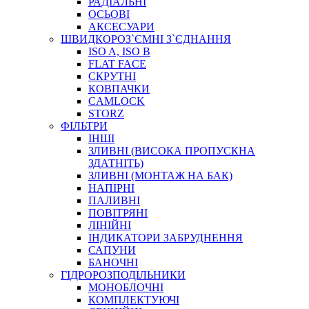
РАДІАЛЬНІ
ОСЬОВІ
АКСЕСУАРИ
АВТОХІМІЯ
ШВИДКОРОЗ`ЄМНІ З`ЄДНАННЯ
ДОМКРАТИ
ISO A, ISO B
НАБОРИ ЗАПОБІЖНИКІВ, КЛЕМ, АКСЕСУАРІВ
FLAT FACE
НАСОСИ, КОМПРЕСОРИ, МАНОМЕТРИ
СКРУТНІ
ПАСТА, АНТИСЕПТИК
КОВПАЧКИ
ІНСТРУМЕНТ
CAMLOCK
STORZ
ФІЛЬТРИ
ІНШІ
ЗЛИВНІ (ВИСОКА ПРОПУСКНА
ЗДАТНІТЬ)
ЗЛИВНІ (МОНТАЖ НА БАК)
НАПІРНІ
ПАЛИВНІ
ПОВІТРЯНІ
САДОВИЙ ІНВЕНТАР
ЛІНІЙНІ
ЕЛЕКТРИЧНІ ПРИЛАДИ
ІНДИКАТОРИ ЗАБРУДНЕННЯ
ПАЛЬНИКИ, ПАЯЛЬНИКИ, ПАЯЛЬНІ ЛАМПИ
САПУНИ
ІНСТРУМЕНТИ ДЛЯ ЕЛЕКТРИКА
БАНОЧНІ
ЕЛЕКТРОІНСТРУМЕНТИ
ГІДРОРОЗПОДІЛЬНИКИ
ЗАМКИ І КОМПЛЕКТУЮЧІ
МОНОБЛОЧНІ
КОМПЛЕКТУЮЧІ
ІНСТРУМЕНТИ ДЛЯ ЗВАРЮВАННЯ, АКСЕСУАРИ