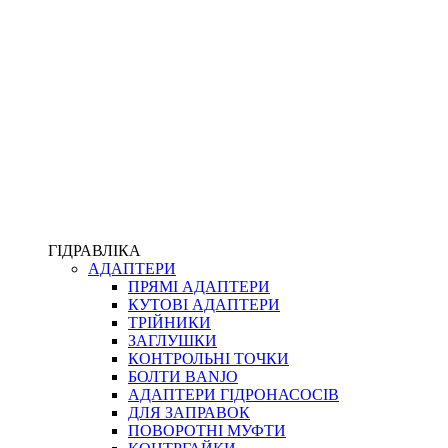
ПІСТОЛЕТИ
КОМПЛЕКТУЮЧІ ДЛЯ РУКАВІВ ВИСОКОГО ТИСКУ
КП
ВЕРСТАТИ
ФІТИНГИ ДІАГНОСТИЧНІ
ГІДРАВЛІКА
АДАПТЕРИ
АКСЕСУАРИ
ПРЯМІ АДАПТЕРИ
ТРУБКИ ТА КОМПЛЕКТУЮЧІ
КУТОВІ АДАПТЕРИ
ФІТИНГИ ГІДРАВЛІЧНІ
ТРІЙНИКИ
ФІТИНГИ КОНДИЦІОНЕРНІ
ЗАГЛУШКИ
ЗАХИСТ РУКАВІВ
КОНТРОЛЬНІ ТОЧКИ
ФІТИНГИ KARCHER
БОЛТИ BANJO
ФІТИНГИ НА ПІДЙОМ КАБІНИ
АДАПТЕРИ ГІДРОНАСОСІВ
РУКАВА
ДЛЯ ЗАПРАВОК
КОНЕКТОРИ
ПОВОРОТНІ МУФТИ