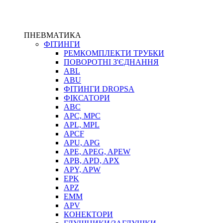
ПНЕВМАТИКА
ФІТИНГИ
РЕМКОМПЛЕКТИ ТРУБКИ
ПОВОРОТНІ З'ЄДНАННЯ
ABL
ABU
ФІТИНГИ DROPSA
ФІКСАТОРИ
ABC
APC, MPC
APL, MPL
APCF
APU, APG
APE, APEG, APEW
APB, APD, APX
APY, APW
EPK
APZ
EMM
APV
КОНЕКТОРИ