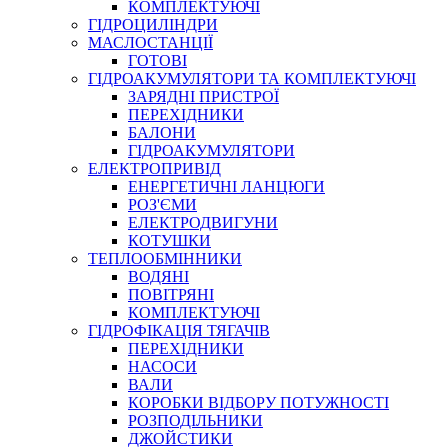
КОМПЛЕКТУЮЧІ
ГІДРОЦИЛІНДРИ
МАСЛОСТАНЦІЇ
ГОТОВІ
ГІДРОАКУМУЛЯТОРИ ТА КОМПЛЕКТУЮЧІ
СПЕЦІАЛЬНІ
ЗАРЯДНІ ПРИСТРОЇ
ОЛИВИ
ПЕРЕХІДНИКИ
БАЛОНИ
ГЕРМЕТИКИ
ГІДРОАКУМУЛЯТОРИ
ЗМАЗКИ
ЕЛЕКТРОПРИВІД
КЛЕЇ, ЦЕМЕНТИ, ЕПОКСИДКИ
ЕНЕРГЕТИЧНІ ЛАНЦЮГИ
РЕМОНТ ГІДРОЦИЛІНДРІВ
РОЗ'ЄМИ
ЕЛЕКТРОДВИГУНИ
КОТУШКИ
ТЕПЛООБМІННИКИ
ВОДЯНІ
ПОВІТРЯНІ
КОМПЛЕКТУЮЧІ
ГІДРОФІКАЦІЯ ТЯГАЧІВ
ПЕРЕХІДНИКИ
НАСОСИ
БОРЕКС, ЕО
ВАЛИ
КОРОБКИ ВІДБОРУ ПОТУЖНОСТІ
РОЗПОДІЛЬНИКИ
ДЖОЙСТИКИ