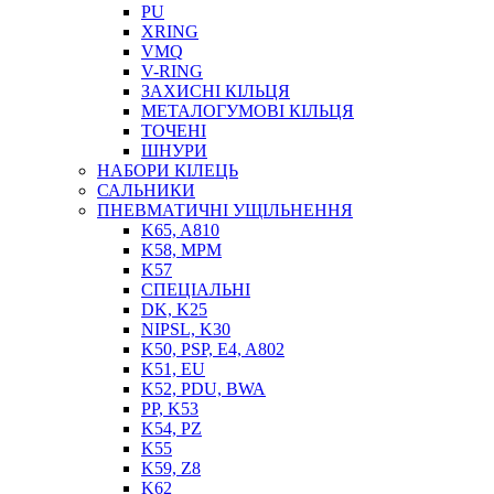
PU
XRING
VMQ
V-RING
ЗАХИСНІ КІЛЬЦЯ
МЕТАЛОГУМОВІ КІЛЬЦЯ
СОЖ
ТОЧЕНІ
ПІСТОЛЕТИ
ШНУРИ
НАСОСИ ТА ПОМПИ
НАБОРИ КІЛЕЦЬ
НАГНІТАЧІ
САЛЬНИКИ
МУФТИ (НАСАДКИ) ДЛЯ ШПРИЦІВ
ПНЕВМАТИЧНІ УЩІЛЬНЕННЯ
МАСЛЯНКИ, ЛІЙКИ
K65, A810
ПРЕС-МАСЛЯНКИ
K58, MPM
ШЛАНГИ, ТРУБКИ
K57
СПЕЦІАЛЬНІ
ШПРИЦИ МАСТИЛЬНІ
DK, K25
РУКАВА
NIPSL, K30
K50, PSP, E4, A802
K51, EU
K52, PDU, BWA
PP, K53
K54, PZ
K55
K59, Z8
K62