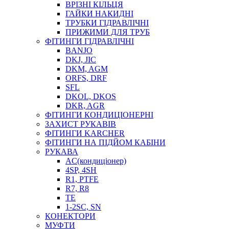
ВРІЗНІ КІЛЬЦЯ
ГАЙКИ НАКИДНІ
ТРУБКИ ГІДРАВЛІЧНІ
ПРИЖИМИ ДЛЯ ТРУБ
ФІТИНГИ ГІДРАВЛІЧНІ
BANJO
DKJ, JIC
DKM, AGM
ORFS, DRF
SFL
DKOL, DKOS
DKR, AGR
ФІТИНГИ КОНДИЦІОНЕРНІ
ЗАХИСТ РУКАВІВ
ФІТИНГИ KARCHER
ФІТИНГИ НА ПІДЙОМ КАБІНИ
РУКАВА
AC(кондиціонер)
4SP, 4SH
R1, PTFE
R7, R8
TE
1-2SC, SN
КОНЕКТОРИ
МУФТИ