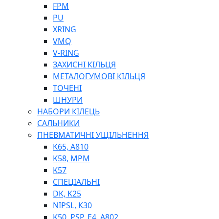
ШЛАНГИ, ТРУБКИ
FPM
ШПРИЦИ МАСТИЛЬНІ
PU
РУКАВА
XRING
VMQ
V-RING
ЗАХИСНІ КІЛЬЦЯ
МЕТАЛОГУМОВІ КІЛЬЦЯ
ТОЧЕНІ
ШНУРИ
НАБОРИ КІЛЕЦЬ
ТОСОЛ, АНТИФРИЗ
САЛЬНИКИ
ОЛИВА-ПАЛИВО
ПНЕВМАТИЧНІ УЩІЛЬНЕННЯ
ПОВІТРЯ-ВОДА
K65, A810
ДЛЯ ЗВАРЮВАННЯ
K58, MPM
НАПІРНО-ВСМОКТУЮЧІ
K57
АЗС
СПЕЦІАЛЬНІ
DK, K25
NIPSL, K30
K50, PSP, E4, A802