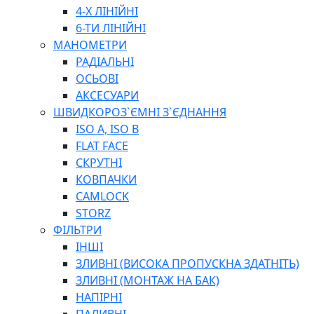
ПЛОСКОГУБЦІ
4-Х ЛІНІЙНІ
ВИКРУТКИ
6-ТИ ЛІНІЙНІ
КЛЮЧІ
МАНОМЕТРИ
ГОЛОВКИ, ТРІЩАТКИ, ВОРОТКИ, ПЕРЕХІДНИКИ
РАДІАЛЬНІ
ЗУБИЛА, МОЛОТКИ, СОКИРИ, СТАМЕСКИ, ДОЛОТА
ОСЬОВІ
СТРУПЦИНИ, ЛЕЩАТА
АКСЕСУАРИ
ВИМІРЮВАЛЬНІ ІНСТРУМЕНТИ
ШВИДКОРОЗ`ЄМНІ З`ЄДНАННЯ
БУДІВЕЛЬНИЙ ІНСТРУМЕНТ
ISO A, ISO B
ШЛАНГИ
FLAT FACE
ГОСПОДАРСЬКІ ТОВАРИ
СКРУТНІ
ПНЕВМАТИЧНІ ІНСТРУМЕНТИ
КОВПАЧКИ
З'ЄДНУВАЛЬНІ ІНСТРУМЕНТИ ТА МАТЕРІАЛИ
CAMLOCK
ЯЩИКИ, ШАФИ, ТА СУМКИ ДЛЯ ІНСТРУМЕНТІВ
STORZ
ЗАСОБИ ЗАХИСТУ
ФІЛЬТРИ
СТЕПЛЕРИ, ЗАКЛЕПОЧНИКИ
ІНШІ
ГІДРАВЛІЧНІ ІНСТРУМЕНТИ
ЗЛИВНІ (ВИСОКА ПРОПУСКНА ЗДАТНІТЬ)
ТЕХНІЧНА ХІМІЯ
ЗЛИВНІ (МОНТАЖ НА БАК)
НАПІРНІ