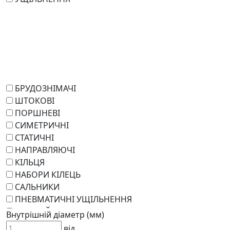
БРУДОЗНІМАЧІ
ШТОКОВІ
ПОРШНЕВІ
СИМЕТРИЧНІ
СТАТИЧНІ
НАПРАВЛЯЮЧІ
КІЛЬЦЯ
НАБОРИ КІЛЕЦЬ
САЛЬНИКИ
ПНЕВМАТИЧНІ УЩІЛЬНЕННЯ
РОТАЦІЙНІ
Внутрішній діаметр (мм)
РЕМКОМПЛЕКТИ
від