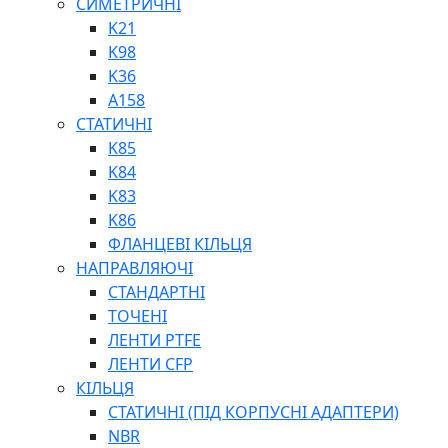
СИМЕТРИЧНІ
ШАРНІРНІ ПІДШИПНИКИ
K21
ВУХА ГІДРОЦИЛІНДРА
K98
ТРУБИ ХОНІНГОВАНІ
K36
ШТОКИ ХРОМОВАНІ
A158
МАСТИЛЬНЕ ОБЛАДНАННЯ
СТАТИЧНІ
K85
K84
K83
K86
ФЛАНЦЕВІ КІЛЬЦЯ
НАПРАВЛЯЮЧІ
СОЖ
СТАНДАРТНІ
ПІСТОЛЕТИ
ТОЧЕНІ
НАСОСИ ТА ПОМПИ
ЛЕНТИ PTFE
НАГНІТАЧІ
ЛЕНТИ CFP
МУФТИ (НАСАДКИ) ДЛЯ ШПРИЦІВ
КІЛЬЦЯ
МАСЛЯНКИ, ЛІЙКИ
СТАТИЧНІ (ПІД КОРПУСНІ АДАПТЕРИ)
ПРЕС-МАСЛЯНКИ
NBR