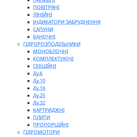
ПАЛИВНІ
ПОВІТРЯНІ
ЛІНІЙНІ
ІНДИКАТОРИ ЗАБРУДНЕННЯ
САПУНИ
БАНОЧНІ
СПЕЦІАЛЬНІ
ГІДРОРОЗПОДІЛЬНИКИ
ОЛИВИ
МОНОБЛОЧНІ
ГЕРМЕТИКИ
КОМПЛЕКТУЮЧІ
ЗМАЗКИ
СЕКЦІЙНІ
КЛЕЇ, ЦЕМЕНТИ, ЕПОКСИДКИ
Ду.6
РЕМОНТ ГІДРОЦИЛІНДРІВ
Ду.10
Ду.16
Ду.25
Ду.32
КАРТРИДЖНІ
ПЛИТИ
ПРОПОРЦІЙНІ
БОРЕКС, ЕО
ГІДРОМОТОРИ