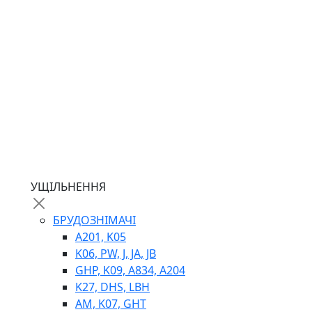
ГІДРОМОТОРИ
ГІДРОНАСОСИ
НАСОСИ-ДОЗАТОРИ
ГІДРОЦИЛІНДРИ
МАСЛОСТАНЦІЇ
ГІДРОАКУМУЛЯТОРИ ТА КОМПЛЕКТУЮЧІ
ЕЛЕКТРОПРИВІД
ТЕПЛООБМІННИКИ
ГІДРОФІКАЦІЯ ТЯГАЧІВ
КОНТРОЛЬНО-ВИМІРЮВАЛЬНА АПАРАТУРА
РОТАТОРИ
ЛЕБІДКИ
УЩІЛЬНЕННЯ
ВТУЛКИ
БРУДОЗНІМАЧІ
A201, K05
K06, PW, J, JA, JB
GHP, K09, A834, A204
K27, DHS, LBH
AM, K07, GHT