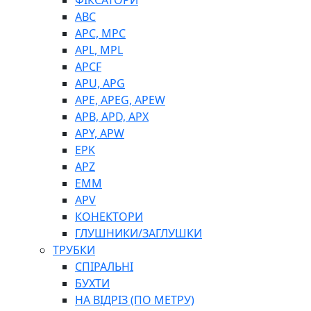
ФІКСАТОРИ
ABC
APC, MPC
APL, MPL
APCF
APU, APG
APE, APEG, APEW
APB, APD, APX
APY, APW
EPK
APZ
EMM
APV
КОНЕКТОРИ
ГЛУШНИКИ/ЗАГЛУШКИ
ТРУБКИ
СПІРАЛЬНІ
БУХТИ
НА ВІДРІЗ (ПО МЕТРУ)