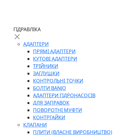
ЧЕРВ`ЯЧНІ
ГІДРАВЛІКА
СИЛОВІ
ДРОТЯНІ
АДАПТЕРИ
ПРУЖИННІ
ПРЯМІ АДАПТЕРИ
НЕЙЛОНОВІ
КУТОВІ АДАПТЕРИ
ПРОРЕЗИНЕНІ
ТРІЙНИКИ
АВТОТОВАРИ
ЗАГЛУШКИ
КОНТРОЛЬНІ ТОЧКИ
БОЛТИ BANJO
АДАПТЕРИ ГІДРОНАСОСІВ
ДЛЯ ЗАПРАВОК
ПОВОРОТНІ МУФТИ
КОНТРГАЙКИ
АВТОХІМІЯ
КЛАПАНИ
ДОМКРАТИ
ПЛИТИ (ВЛАСНЕ ВИРОБНИЦТВО)