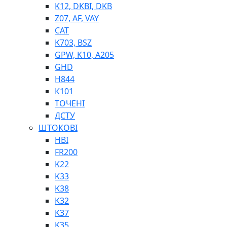
K12, DKBI, DKB
BIMETAL
Z07, AF, VAY
ВК-1
CAT
ВК-2
K703, BSZ
Е90, E92
GPW, K10, A205
GT, HRC
GHD
EB
H844
Е92F
К101
SINT, E60
ТОЧЕНІ
BRS
ДСТУ
SL
ШТОКОВІ
ПНЕВМАТИКА
HBI
FR200
K22
K33
K38
K32
K37
ФІТИНГИ
K35