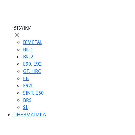
ВТУЛКИ
BIMETAL
ВК-1
ВК-2
Е90, E92
GT, HRC
EB
Е92F
SINT, E60
BRS
SL
ПНЕВМАТИКА