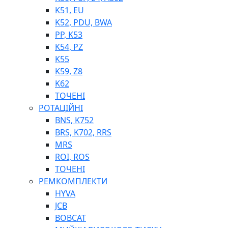
K51, EU
K52, PDU, BWA
PP, K53
ФІЛЬТРИ ДЛЯ ПАЛЬНОГО
K54, PZ
ПІДДОНИ ДЛЯ БОЧОК
K55
МОДУЛЬНІ АЗС
K59, Z8
МЕТРОЛОГІЧНЕ ОБЛАДНАННЯ
K62
ЛІЧИЛЬНИКИ І ВИТРАТОМІРИ ДЛЯ ПАЛЬНОГО
ТОЧЕНІ
КОТУШКИ ДЛЯ ШЛАНГІВ
РОТАЦІЙНІ
НАСОСИ ДЛЯ ПАЛЬНОГО
BNS, K752
МОБІЛЬНІ КОЛОНКИ ТА КОМПЛЕКТИ ЗАПРАВКИ
BRS, K702, RRS
СТАЦІОНАРНІ КОЛОНКИ
MRS
ПІСТОЛЕТИ
ROI, ROS
КОМПЛЕКТУЮЧІ ДЛЯ РУКАВІВ ВИСОКОГО ТИСКУ
ТОЧЕНІ
РЕМКОМПЛЕКТИ
HYVA
JCB
BOBCAT