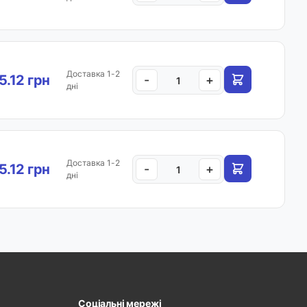
Доставка 1-2
.12 грн
-
+
дні
Доставка 1-2
.12 грн
-
+
дні
Соціальні мережі