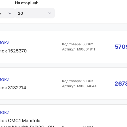
На сторінці:
р
20
ЛОКИ
Код товара: 60362
5709
Артикул: MI0064911
лок 1525370
ЛОКИ
Код товара: 60363
2678
Артикул: MI0004644
лок 3132714
ЛОКИ
лок CMC1 Manifold