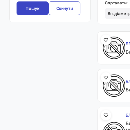
Сортувати:
Скинути
Вн. діамет
Б
Б
Б
Б
Б
Б