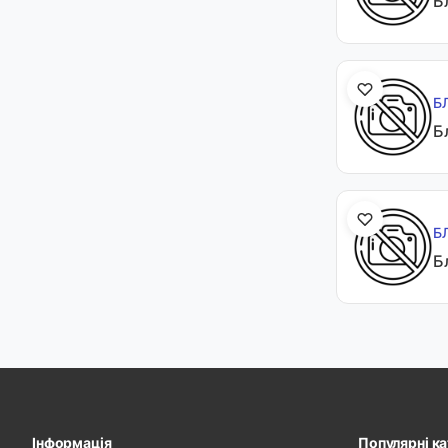
Б
Б
Б
Б
Б
Інформація
Популярні ка