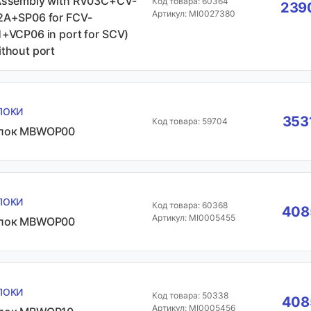
Assembly with RV03C+CV-
Код товара: 60364
2390
Артикул: MI0027380
2A+SP06 for FCV-
1+VCP06 in port for SCV)
ithout port
ЛОКИ
353
Код товара: 59704
лок MBWOP00
ЛОКИ
Код товара: 60368
4085
Артикул: MI0005455
лок MBWOP00
ЛОКИ
Код товара: 50338
4085
Артикул: MI0005456