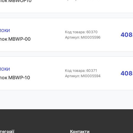
лок MBWOP10
ЛОКИ
Код товара: 60370
4085
Артикул: MI0005596
лок MBWP-00
ЛОКИ
Код товара: 60371
4085
Артикул: MI0005594
лок MBWP-10
тегорії
Контакти