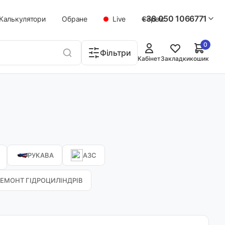
+38 050 1066771
Калькулятори
Обране
Live
Сервіс
0
Фільтри
Кабінет
Закладки
кошик
РУКАВА
АЗС
РЕМОНТ ГІДРОЦИЛІНДРІВ