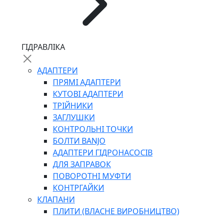
ЧЕРВ`ЯЧНІ
ГІДРАВЛІКА
СИЛОВІ
ДРОТЯНІ
АДАПТЕРИ
ПРУЖИННІ
ПРЯМІ АДАПТЕРИ
НЕЙЛОНОВІ
КУТОВІ АДАПТЕРИ
ПРОРЕЗИНЕНІ
ТРІЙНИКИ
АВТОТОВАРИ
ЗАГЛУШКИ
КОНТРОЛЬНІ ТОЧКИ
БОЛТИ BANJO
АДАПТЕРИ ГІДРОНАСОСІВ
ДЛЯ ЗАПРАВОК
ПОВОРОТНІ МУФТИ
КОНТРГАЙКИ
АВТОХІМІЯ
КЛАПАНИ
ДОМКРАТИ
ПЛИТИ (ВЛАСНЕ ВИРОБНИЦТВО)