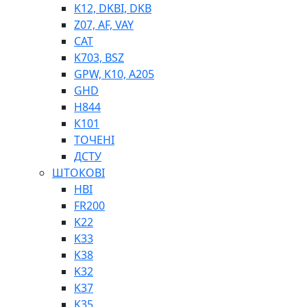
K12, DKBI, DKB
BIMETAL
Z07, AF, VAY
ВК-1
CAT
ВК-2
K703, BSZ
Е90, E92
GPW, K10, A205
GT, HRC
GHD
EB
H844
Е92F
К101
SINT, E60
ТОЧЕНІ
BRS
ДСТУ
SL
ШТОКОВІ
ПНЕВМАТИКА
HBI
FR200
K22
K33
K38
K32
K37
ФІТИНГИ
K35