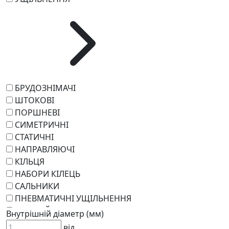
БРУДОЗНІМАЧІ
ШТОКОВІ
ПОРШНЕВІ
СИМЕТРИЧНІ
СТАТИЧНІ
НАПРАВЛЯЮЧІ
КІЛЬЦЯ
НАБОРИ КІЛЕЦЬ
САЛЬНИКИ
ПНЕВМАТИЧНІ УЩІЛЬНЕННЯ
РОТАЦІЙНІ
Внутрішній діаметр (мм)
РЕМКОМПЛЕКТИ
від