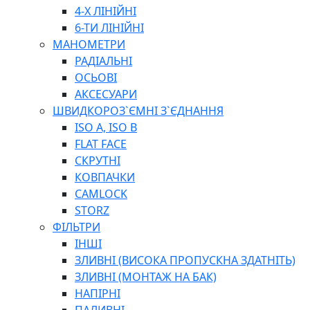
ПЛОСКОГУБЦІ
4-Х ЛІНІЙНІ
ВИКРУТКИ
6-ТИ ЛІНІЙНІ
КЛЮЧІ
МАНОМЕТРИ
ГОЛОВКИ, ТРІЩАТКИ, ВОРОТКИ, ПЕРЕХІДНИКИ
РАДІАЛЬНІ
ЗУБИЛА, МОЛОТКИ, СОКИРИ, СТАМЕСКИ, ДОЛОТА
ОСЬОВІ
СТРУПЦИНИ, ЛЕЩАТА
АКСЕСУАРИ
ВИМІРЮВАЛЬНІ ІНСТРУМЕНТИ
ШВИДКОРОЗ`ЄМНІ З`ЄДНАННЯ
БУДІВЕЛЬНИЙ ІНСТРУМЕНТ
ISO A, ISO B
ШЛАНГИ
FLAT FACE
ГОСПОДАРСЬКІ ТОВАРИ
СКРУТНІ
ПНЕВМАТИЧНІ ІНСТРУМЕНТИ
КОВПАЧКИ
З'ЄДНУВАЛЬНІ ІНСТРУМЕНТИ ТА МАТЕРІАЛИ
CAMLOCK
ЯЩИКИ, ШАФИ, ТА СУМКИ ДЛЯ ІНСТРУМЕНТІВ
STORZ
ЗАСОБИ ЗАХИСТУ
ФІЛЬТРИ
СТЕПЛЕРИ, ЗАКЛЕПОЧНИКИ
ІНШІ
ГІДРАВЛІЧНІ ІНСТРУМЕНТИ
ЗЛИВНІ (ВИСОКА ПРОПУСКНА ЗДАТНІТЬ)
ТЕХНІЧНА ХІМІЯ
ЗЛИВНІ (МОНТАЖ НА БАК)
НАПІРНІ