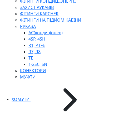
ФІТИНГИ КОНДИЦІОНЕРНІ
ЗАХИСТ РУКАВІВ
ФІТИНГИ KARCHER
ФІТИНГИ НА ПІДЙОМ КАБІНИ
РУКАВА
AC(кондиціонер)
4SP, 4SH
R1, PTFE
R7, R8
TE
1-2SC, SN
КОНЕКТОРИ
МУФТИ
ХОМУТИ