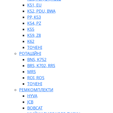
K51, EU
K52, PDU, BWA
PP, K53
ФІЛЬТРИ ДЛЯ ПАЛЬНОГО
K54, PZ
ПІДДОНИ ДЛЯ БОЧОК
K55
МОДУЛЬНІ АЗС
K59, Z8
МЕТРОЛОГІЧНЕ ОБЛАДНАННЯ
K62
ЛІЧИЛЬНИКИ І ВИТРАТОМІРИ ДЛЯ ПАЛЬНОГО
ТОЧЕНІ
КОТУШКИ ДЛЯ ШЛАНГІВ
РОТАЦІЙНІ
НАСОСИ ДЛЯ ПАЛЬНОГО
BNS, K752
МОБІЛЬНІ КОЛОНКИ ТА КОМПЛЕКТИ ЗАПРАВКИ
BRS, K702, RRS
СТАЦІОНАРНІ КОЛОНКИ
MRS
ПІСТОЛЕТИ
ROI, ROS
КОМПЛЕКТУЮЧІ ДЛЯ РУКАВІВ ВИСОКОГО ТИСКУ
ТОЧЕНІ
РЕМКОМПЛЕКТИ
HYVA
JCB
BOBCAT