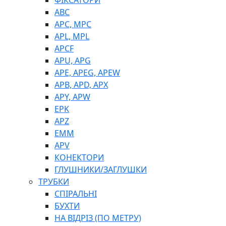
ФІКСАТОРИ
ABC
APC, MPC
APL, MPL
APCF
APU, APG
APE, APEG, APEW
APB, APD, APX
APY, APW
EPK
APZ
EMM
APV
КОНЕКТОРИ
ГЛУШНИКИ/ЗАГЛУШКИ
ТРУБКИ
СПІРАЛЬНІ
БУХТИ
НА ВІДРІЗ (ПО МЕТРУ)