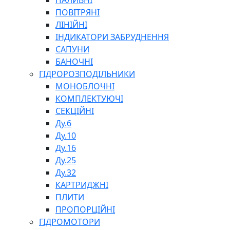
ПАЛИВНІ
ПОВІТРЯНІ
ЛІНІЙНІ
ІНДИКАТОРИ ЗАБРУДНЕННЯ
САПУНИ
БАНОЧНІ
СПЕЦІАЛЬНІ
ГІДРОРОЗПОДІЛЬНИКИ
ОЛИВИ
МОНОБЛОЧНІ
ГЕРМЕТИКИ
КОМПЛЕКТУЮЧІ
ЗМАЗКИ
СЕКЦІЙНІ
КЛЕЇ, ЦЕМЕНТИ, ЕПОКСИДКИ
Ду.6
РЕМОНТ ГІДРОЦИЛІНДРІВ
Ду.10
Ду.16
Ду.25
Ду.32
КАРТРИДЖНІ
ПЛИТИ
ПРОПОРЦІЙНІ
БОРЕКС, ЕО
ГІДРОМОТОРИ