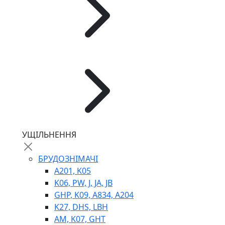
ГІДРОМОТОРИ
ГІДРОНАСОСИ
НАСОСИ-ДОЗАТОРИ
ГІДРОЦИЛІНДРИ
МАСЛОСТАНЦІЇ
ГІДРОАКУМУЛЯТОРИ ТА КОМПЛЕКТУЮЧІ
ЕЛЕКТРОПРИВІД
ТЕПЛООБМІННИКИ
ГІДРОФІКАЦІЯ ТЯГАЧІВ
КОНТРОЛЬНО-ВИМІРЮВАЛЬНА АПАРАТУРА
РОТАТОРИ
ЛЕБІДКИ
УЩІЛЬНЕННЯ
ВТУЛКИ
БРУДОЗНІМАЧІ
A201, K05
K06, PW, J, JA, JB
GHP, K09, A834, A204
K27, DHS, LBH
AM, K07, GHT