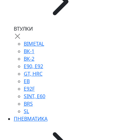
ВТУЛКИ
BIMETAL
ВК-1
ВК-2
Е90, E92
GT, HRC
EB
Е92F
SINT, E60
BRS
SL
ПНЕВМАТИКА