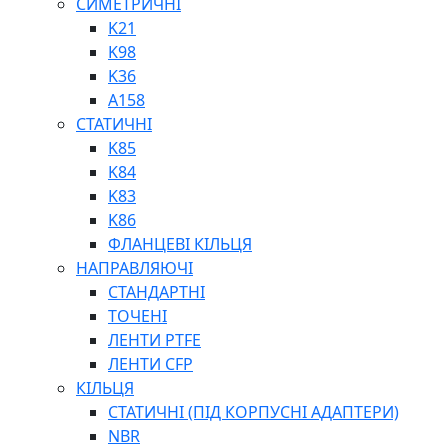
СИМЕТРИЧНІ
ШАРНІРНІ ПІДШИПНИКИ
K21
ВУХА ГІДРОЦИЛІНДРА
K98
ТРУБИ ХОНІНГОВАНІ
K36
ШТОКИ ХРОМОВАНІ
A158
МАСТИЛЬНЕ ОБЛАДНАННЯ
СТАТИЧНІ
K85
K84
K83
K86
ФЛАНЦЕВІ КІЛЬЦЯ
НАПРАВЛЯЮЧІ
СОЖ
СТАНДАРТНІ
ПІСТОЛЕТИ
ТОЧЕНІ
НАСОСИ ТА ПОМПИ
ЛЕНТИ PTFE
НАГНІТАЧІ
ЛЕНТИ CFP
МУФТИ (НАСАДКИ) ДЛЯ ШПРИЦІВ
КІЛЬЦЯ
МАСЛЯНКИ, ЛІЙКИ
СТАТИЧНІ (ПІД КОРПУСНІ АДАПТЕРИ)
ПРЕС-МАСЛЯНКИ
NBR