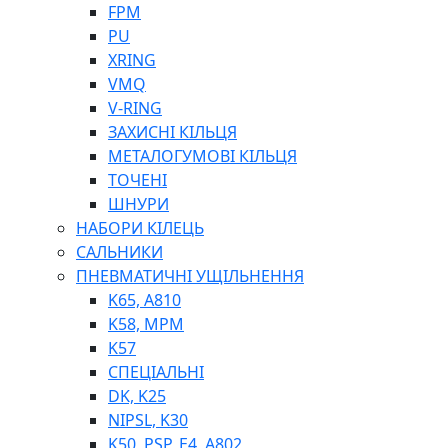
ШЛАНГИ, ТРУБКИ
FPM
ШПРИЦИ МАСТИЛЬНІ
PU
РУКАВА
XRING
VMQ
V-RING
ЗАХИСНІ КІЛЬЦЯ
МЕТАЛОГУМОВІ КІЛЬЦЯ
ТОЧЕНІ
ШНУРИ
НАБОРИ КІЛЕЦЬ
ТОСОЛ, АНТИФРИЗ
САЛЬНИКИ
ОЛИВА-ПАЛИВО
ПНЕВМАТИЧНІ УЩІЛЬНЕННЯ
ПОВІТРЯ-ВОДА
K65, A810
ДЛЯ ЗВАРЮВАННЯ
K58, MPM
НАПІРНО-ВСМОКТУЮЧІ
K57
АЗС
СПЕЦІАЛЬНІ
DK, K25
NIPSL, K30
K50, PSP, E4, A802