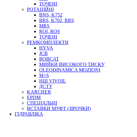
ТОСОЛ, АНТИФРИЗ
ТОЧЕНІ
ОЛИВА-ПАЛИВО
РОТАЦІЙНІ
BNS, K752
ПОВІТРЯ-ВОДА
BRS, K702, RRS
ДЛЯ ЗВАРЮВАННЯ
MRS
НАПІРНО-ВСМОКТУЮЧІ
ROI, ROS
АЗС
ТОЧЕНІ
РЕМКОМПЛЕКТИ
HYVA
JCB
BOBCAT
МИЙКИ ВИСОКОГО ТИСКУ
OLEODINAMICA MOZIONI
M+S
НШ VIVOIL
ДСТУ
ФІЛЬТРИ ДЛЯ ПАЛЬНОГО
KARCHER
ПІДДОНИ ДЛЯ БОЧОК
EPDM
МОДУЛЬНІ АЗС
СПЕЦІАЛЬНІ
МЕТРОЛОГІЧНЕ ОБЛАДНАННЯ
ВСТАВКИ МУФТ (ЗІРОЧКИ)
ЛІЧИЛЬНИКИ І ВИТРАТОМІРИ ДЛЯ ПАЛЬНОГО
ГІДРАВЛІКА
КОТУШКИ ДЛЯ ШЛАНГІВ
НАСОСИ ДЛЯ ПАЛЬНОГО
МОБІЛЬНІ КОЛОНКИ ТА КОМПЛЕКТИ ЗАПРАВКИ
СТАЦІОНАРНІ КОЛОНКИ