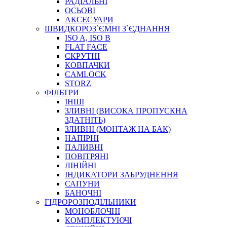
РАДІАЛЬНІ
ОСЬОВІ
АКСЕСУАРИ
АВТОХІМІЯ
ШВИДКОРОЗ`ЄМНІ З`ЄДНАННЯ
ДОМКРАТИ
ISO A, ISO B
НАБОРИ ЗАПОБІЖНИКІВ, КЛЕМ, АКСЕСУАРІВ
FLAT FACE
НАСОСИ, КОМПРЕСОРИ, МАНОМЕТРИ
СКРУТНІ
ПАСТА, АНТИСЕПТИК
КОВПАЧКИ
ІНСТРУМЕНТ
CAMLOCK
STORZ
ФІЛЬТРИ
ІНШІ
ЗЛИВНІ (ВИСОКА ПРОПУСКНА
ЗДАТНІТЬ)
ЗЛИВНІ (МОНТАЖ НА БАК)
НАПІРНІ
ПАЛИВНІ
ПОВІТРЯНІ
САДОВИЙ ІНВЕНТАР
ЛІНІЙНІ
ЕЛЕКТРИЧНІ ПРИЛАДИ
ІНДИКАТОРИ ЗАБРУДНЕННЯ
ПАЛЬНИКИ, ПАЯЛЬНИКИ, ПАЯЛЬНІ ЛАМПИ
САПУНИ
ІНСТРУМЕНТИ ДЛЯ ЕЛЕКТРИКА
БАНОЧНІ
ЕЛЕКТРОІНСТРУМЕНТИ
ГІДРОРОЗПОДІЛЬНИКИ
ЗАМКИ І КОМПЛЕКТУЮЧІ
МОНОБЛОЧНІ
КОМПЛЕКТУЮЧІ
ІНСТРУМЕНТИ ДЛЯ ЗВАРЮВАННЯ, АКСЕСУАРИ