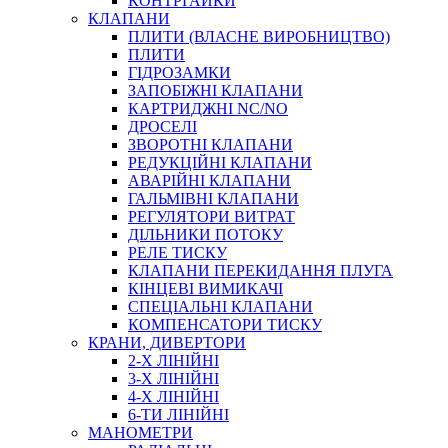
КОНТРГАЙКИ
МУФТИ
КЛАПАНИ
ХОМУТИ
ПЛИТИ (ВЛАСНЕ ВИРОБНИЦТВО)
ПЛИТИ
ГІДРОЗАМКИ
ЗАПОБІЖНІ КЛАПАНИ
КАРТРИДЖНІ NC/NO
ДРОСЕЛІ
ЗВОРОТНІ КЛАПАНИ
РЕДУКЦІЙНІ КЛАПАНИ
АВАРІЙНІ КЛАПАНИ
ЧЕРВ`ЯЧНІ
ГАЛЬМІВНІ КЛАПАНИ
СИЛОВІ
РЕГУЛЯТОРИ ВИТРАТ
ДІЛЬНИКИ ПОТОКУ
ДРОТЯНІ
РЕЛЕ ТИСКУ
ПРУЖИННІ
КЛАПАНИ ПЕРЕКИДАННЯ ПЛУГА
НЕЙЛОНОВІ
КІНЦЕВІ ВИМИКАЧІ
ПРОРЕЗИНЕНІ
СПЕЦІАЛЬНІ КЛАПАНИ
АВТОТОВАРИ
КОМПЕНСАТОРИ ТИСКУ
КРАНИ, ДИВЕРТОРИ
2-Х ЛІНІЙНІ
3-Х ЛІНІЙНІ
4-Х ЛІНІЙНІ
6-ТИ ЛІНІЙНІ
МАНОМЕТРИ