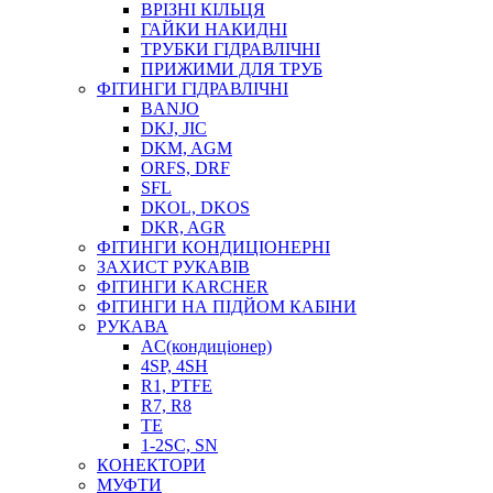
ВРІЗНІ КІЛЬЦЯ
ГАЙКИ НАКИДНІ
ТРУБКИ ГІДРАВЛІЧНІ
ПРИЖИМИ ДЛЯ ТРУБ
ФІТИНГИ ГІДРАВЛІЧНІ
BANJO
DKJ, JIC
DKM, AGM
ORFS, DRF
SFL
DKOL, DKOS
DKR, AGR
ФІТИНГИ КОНДИЦІОНЕРНІ
ЗАХИСТ РУКАВІВ
ФІТИНГИ KARCHER
ФІТИНГИ НА ПІДЙОМ КАБІНИ
РУКАВА
AC(кондиціонер)
4SP, 4SH
R1, PTFE
R7, R8
TE
1-2SC, SN
КОНЕКТОРИ
МУФТИ