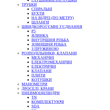
ГЛУШНИКИ/ЗАГЛУШКИ
ТРУБКИ
СПІРАЛЬНІ
БУХТИ
НА ВІДРІЗ (ПО МЕТРУ)
ШЛАНГИ
ШВИДКОРОЗ`ЄМНІ З`ЄДНАННЯ
P5
ЯЛИНКА
ВНУТРІШНЯ РІЗЬБА
ЗОВНІШНЯ РІЗЬБА
З ПРУЖИНОЮ
РОЗПОДІЛЬНИКИ, КЛАПАНИ
МЕХАНІЧНІ
ЕЛЕКТРОМЕХАНІЧНІ
ЕЛЕКТРИЧНІ
КЛАПАНИ
ПЛИТИ
КОТУШКИ
МАНОМЕТРИ
ДРОСЕЛІ, КРАНИ
ПНЕВМОЦИЛІНДРИ
TN
КОМПЛЕКТУЮЧІ
SDA