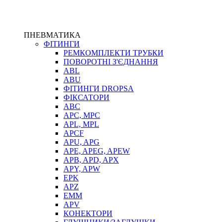
ПНЕВМАТИКА
ФІТИНГИ
РЕМКОМПЛЕКТИ ТРУБКИ
ПОВОРОТНІ З'ЄДНАННЯ
ABL
ABU
ФІТИНГИ DROPSA
ФІКСАТОРИ
ABC
APC, MPC
APL, MPL
APCF
APU, APG
APE, APEG, APEW
APB, APD, APX
APY, APW
EPK
APZ
EMM
APV
КОНЕКТОРИ