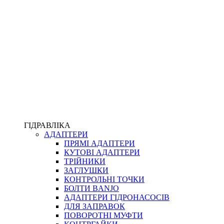
ПІСТОЛЕТИ
КОМПЛЕКТУЮЧІ ДЛЯ РУКАВІВ ВИСОКОГО ТИСКУ
КП
ВЕРСТАТИ
ФІТИНГИ ДІАГНОСТИЧНІ
ГІДРАВЛІКА
АДАПТЕРИ
АКСЕСУАРИ
ПРЯМІ АДАПТЕРИ
ТРУБКИ ТА КОМПЛЕКТУЮЧІ
КУТОВІ АДАПТЕРИ
ФІТИНГИ ГІДРАВЛІЧНІ
ТРІЙНИКИ
ФІТИНГИ КОНДИЦІОНЕРНІ
ЗАГЛУШКИ
ЗАХИСТ РУКАВІВ
КОНТРОЛЬНІ ТОЧКИ
ФІТИНГИ KARCHER
БОЛТИ BANJO
ФІТИНГИ НА ПІДЙОМ КАБІНИ
АДАПТЕРИ ГІДРОНАСОСІВ
РУКАВА
ДЛЯ ЗАПРАВОК
КОНЕКТОРИ
ПОВОРОТНІ МУФТИ