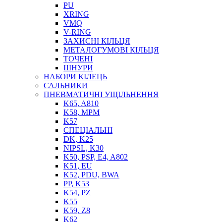
PU
XRING
VMQ
V-RING
ЗАХИСНІ КІЛЬЦЯ
МЕТАЛОГУМОВІ КІЛЬЦЯ
СОЖ
ТОЧЕНІ
ПІСТОЛЕТИ
ШНУРИ
НАСОСИ ТА ПОМПИ
НАБОРИ КІЛЕЦЬ
НАГНІТАЧІ
САЛЬНИКИ
МУФТИ (НАСАДКИ) ДЛЯ ШПРИЦІВ
ПНЕВМАТИЧНІ УЩІЛЬНЕННЯ
МАСЛЯНКИ, ЛІЙКИ
K65, A810
ПРЕС-МАСЛЯНКИ
K58, MPM
ШЛАНГИ, ТРУБКИ
K57
СПЕЦІАЛЬНІ
ШПРИЦИ МАСТИЛЬНІ
DK, K25
РУКАВА
NIPSL, K30
K50, PSP, E4, A802
K51, EU
K52, PDU, BWA
PP, K53
K54, PZ
K55
K59, Z8
K62