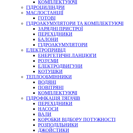
КОМПЛЕКТУЮЧІ
ГІДРОЦИЛІНДРИ
МАСЛОСТАНЦІЇ
ГОТОВІ
ГІДРОАКУМУЛЯТОРИ ТА КОМПЛЕКТУЮЧІ
СПЕЦІАЛЬНІ
ЗАРЯДНІ ПРИСТРОЇ
ОЛИВИ
ПЕРЕХІДНИКИ
БАЛОНИ
ГЕРМЕТИКИ
ГІДРОАКУМУЛЯТОРИ
ЗМАЗКИ
ЕЛЕКТРОПРИВІД
КЛЕЇ, ЦЕМЕНТИ, ЕПОКСИДКИ
ЕНЕРГЕТИЧНІ ЛАНЦЮГИ
РЕМОНТ ГІДРОЦИЛІНДРІВ
РОЗ'ЄМИ
ЕЛЕКТРОДВИГУНИ
КОТУШКИ
ТЕПЛООБМІННИКИ
ВОДЯНІ
ПОВІТРЯНІ
КОМПЛЕКТУЮЧІ
ГІДРОФІКАЦІЯ ТЯГАЧІВ
ПЕРЕХІДНИКИ
НАСОСИ
БОРЕКС, ЕО
ВАЛИ
КОРОБКИ ВІДБОРУ ПОТУЖНОСТІ
РОЗПОДІЛЬНИКИ
ДЖОЙСТИКИ