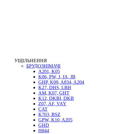
НАСОСИ-ДОЗАТОРИ
ГІДРОЦИЛІНДРИ
МАСЛОСТАНЦІЇ
ГІДРОАКУМУЛЯТОРИ ТА КОМПЛЕКТУЮЧІ
ЕЛЕКТРОПРИВІД
ТЕПЛООБМІННИКИ
ГІДРОФІКАЦІЯ ТЯГАЧІВ
КОНТРОЛЬНО-ВИМІРЮВАЛЬНА АПАРАТУРА
РОТАТОРИ
ЛЕБІДКИ
УЩІЛЬНЕННЯ
ВТУЛКИ
БРУДОЗНІМАЧІ
A201, K05
K06, PW, J, JA, JB
GHP, K09, A834, A204
K27, DHS, LBH
AM, K07, GHT
K12, DKBI, DKB
Z07, AF, VAY
CAT
K703, BSZ
BIMETAL
GPW, K10, A205
ВК-1
GHD
ВК-2
H844
Е90, E92