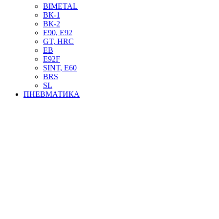
BIMETAL
ВК-1
ВК-2
Е90, E92
GT, HRC
EB
Е92F
SINT, E60
BRS
SL
ПНЕВМАТИКА