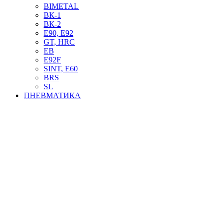
BIMETAL
ВК-1
ВК-2
Е90, E92
GT, HRC
EB
Е92F
SINT, E60
BRS
SL
ПНЕВМАТИКА