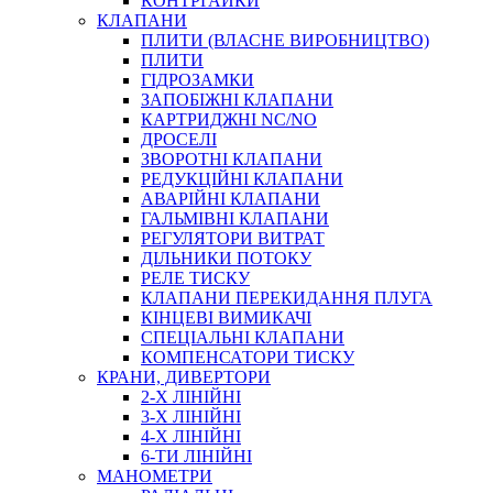
КОНТРГАЙКИ
МУФТИ
КЛАПАНИ
ХОМУТИ
ПЛИТИ (ВЛАСНЕ ВИРОБНИЦТВО)
ПЛИТИ
ГІДРОЗАМКИ
ЗАПОБІЖНІ КЛАПАНИ
КАРТРИДЖНІ NC/NO
ДРОСЕЛІ
ЗВОРОТНІ КЛАПАНИ
РЕДУКЦІЙНІ КЛАПАНИ
АВАРІЙНІ КЛАПАНИ
ЧЕРВ`ЯЧНІ
ГАЛЬМІВНІ КЛАПАНИ
СИЛОВІ
РЕГУЛЯТОРИ ВИТРАТ
ДІЛЬНИКИ ПОТОКУ
ДРОТЯНІ
РЕЛЕ ТИСКУ
ПРУЖИННІ
КЛАПАНИ ПЕРЕКИДАННЯ ПЛУГА
НЕЙЛОНОВІ
КІНЦЕВІ ВИМИКАЧІ
ПРОРЕЗИНЕНІ
СПЕЦІАЛЬНІ КЛАПАНИ
АВТОТОВАРИ
КОМПЕНСАТОРИ ТИСКУ
КРАНИ, ДИВЕРТОРИ
2-Х ЛІНІЙНІ
3-Х ЛІНІЙНІ
4-Х ЛІНІЙНІ
6-ТИ ЛІНІЙНІ
МАНОМЕТРИ