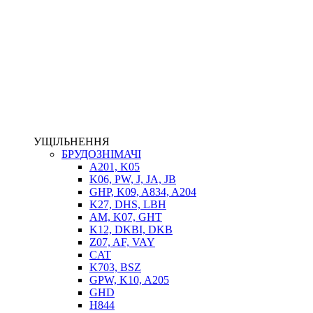
НАСОСИ-ДОЗАТОРИ
ГІДРОЦИЛІНДРИ
МАСЛОСТАНЦІЇ
ГІДРОАКУМУЛЯТОРИ ТА КОМПЛЕКТУЮЧІ
ЕЛЕКТРОПРИВІД
ТЕПЛООБМІННИКИ
ГІДРОФІКАЦІЯ ТЯГАЧІВ
КОНТРОЛЬНО-ВИМІРЮВАЛЬНА АПАРАТУРА
РОТАТОРИ
ЛЕБІДКИ
УЩІЛЬНЕННЯ
ВТУЛКИ
БРУДОЗНІМАЧІ
A201, K05
K06, PW, J, JA, JB
GHP, K09, A834, A204
K27, DHS, LBH
AM, K07, GHT
K12, DKBI, DKB
Z07, AF, VAY
CAT
K703, BSZ
BIMETAL
GPW, K10, A205
ВК-1
GHD
ВК-2
H844
Е90, E92