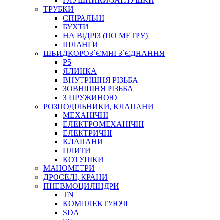
ГЛУШНИКИ/ЗАГЛУШКИ
ТРУБКИ
СПІРАЛЬНІ
БУХТИ
НА ВІДРІЗ (ПО МЕТРУ)
ШЛАНГИ
ШВИДКОРОЗ`ЄМНІ З`ЄДНАННЯ
P5
ЯЛИНКА
ВНУТРІШНЯ РІЗЬБА
ЗОВНІШНЯ РІЗЬБА
З ПРУЖИНОЮ
РОЗПОДІЛЬНИКИ, КЛАПАНИ
МЕХАНІЧНІ
ЕЛЕКТРОМЕХАНІЧНІ
ЕЛЕКТРИЧНІ
КЛАПАНИ
ПЛИТИ
КОТУШКИ
МАНОМЕТРИ
ДРОСЕЛІ, КРАНИ
ПНЕВМОЦИЛІНДРИ
TN
КОМПЛЕКТУЮЧІ
SDA