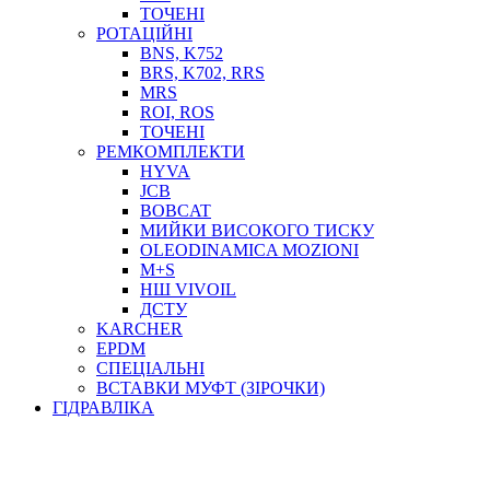
ТОСОЛ, АНТИФРИЗ
ТОЧЕНІ
ОЛИВА-ПАЛИВО
РОТАЦІЙНІ
BNS, K752
ПОВІТРЯ-ВОДА
BRS, K702, RRS
ДЛЯ ЗВАРЮВАННЯ
MRS
НАПІРНО-ВСМОКТУЮЧІ
ROI, ROS
АЗС
ТОЧЕНІ
РЕМКОМПЛЕКТИ
HYVA
JCB
BOBCAT
МИЙКИ ВИСОКОГО ТИСКУ
OLEODINAMICA MOZIONI
M+S
НШ VIVOIL
ДСТУ
ФІЛЬТРИ ДЛЯ ПАЛЬНОГО
KARCHER
ПІДДОНИ ДЛЯ БОЧОК
EPDM
МОДУЛЬНІ АЗС
СПЕЦІАЛЬНІ
МЕТРОЛОГІЧНЕ ОБЛАДНАННЯ
ВСТАВКИ МУФТ (ЗІРОЧКИ)
ЛІЧИЛЬНИКИ І ВИТРАТОМІРИ ДЛЯ ПАЛЬНОГО
ГІДРАВЛІКА
КОТУШКИ ДЛЯ ШЛАНГІВ
НАСОСИ ДЛЯ ПАЛЬНОГО
МОБІЛЬНІ КОЛОНКИ ТА КОМПЛЕКТИ ЗАПРАВКИ
СТАЦІОНАРНІ КОЛОНКИ