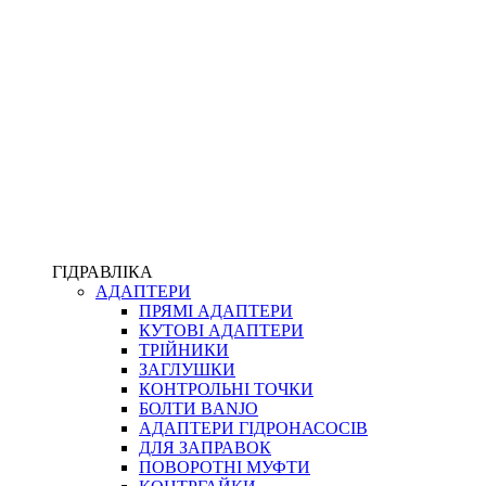
ПІСТОЛЕТИ
КОМПЛЕКТУЮЧІ ДЛЯ РУКАВІВ ВИСОКОГО ТИСКУ
КП
ВЕРСТАТИ
ФІТИНГИ ДІАГНОСТИЧНІ
ГІДРАВЛІКА
АДАПТЕРИ
АКСЕСУАРИ
ПРЯМІ АДАПТЕРИ
ТРУБКИ ТА КОМПЛЕКТУЮЧІ
КУТОВІ АДАПТЕРИ
ФІТИНГИ ГІДРАВЛІЧНІ
ТРІЙНИКИ
ФІТИНГИ КОНДИЦІОНЕРНІ
ЗАГЛУШКИ
ЗАХИСТ РУКАВІВ
КОНТРОЛЬНІ ТОЧКИ
ФІТИНГИ KARCHER
БОЛТИ BANJO
ФІТИНГИ НА ПІДЙОМ КАБІНИ
АДАПТЕРИ ГІДРОНАСОСІВ
РУКАВА
ДЛЯ ЗАПРАВОК
КОНЕКТОРИ
ПОВОРОТНІ МУФТИ