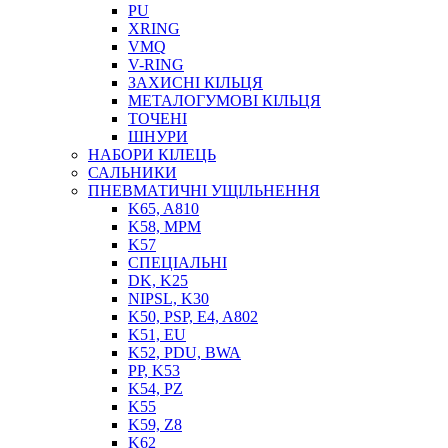
PU
XRING
VMQ
V-RING
ЗАХИСНІ КІЛЬЦЯ
МЕТАЛОГУМОВІ КІЛЬЦЯ
СОЖ
ТОЧЕНІ
ПІСТОЛЕТИ
ШНУРИ
НАСОСИ ТА ПОМПИ
НАБОРИ КІЛЕЦЬ
НАГНІТАЧІ
САЛЬНИКИ
МУФТИ (НАСАДКИ) ДЛЯ ШПРИЦІВ
ПНЕВМАТИЧНІ УЩІЛЬНЕННЯ
МАСЛЯНКИ, ЛІЙКИ
K65, A810
ПРЕС-МАСЛЯНКИ
K58, MPM
ШЛАНГИ, ТРУБКИ
K57
СПЕЦІАЛЬНІ
ШПРИЦИ МАСТИЛЬНІ
DK, K25
РУКАВА
NIPSL, K30
K50, PSP, E4, A802
K51, EU
K52, PDU, BWA
PP, K53
K54, PZ
K55
K59, Z8
K62