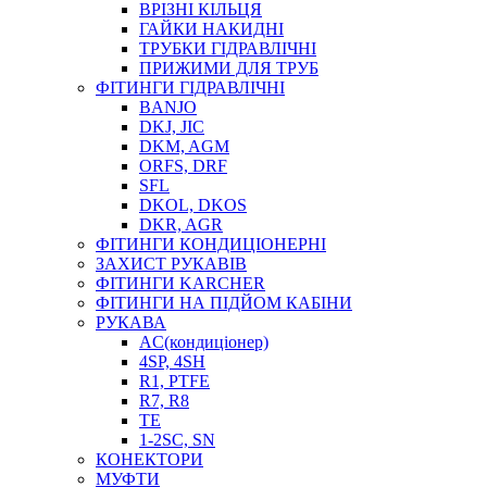
ВРІЗНІ КІЛЬЦЯ
ГАЙКИ НАКИДНІ
ТРУБКИ ГІДРАВЛІЧНІ
ПРИЖИМИ ДЛЯ ТРУБ
ФІТИНГИ ГІДРАВЛІЧНІ
BANJO
DKJ, JIC
DKM, AGM
ORFS, DRF
SFL
DKOL, DKOS
DKR, AGR
ФІТИНГИ КОНДИЦІОНЕРНІ
ЗАХИСТ РУКАВІВ
ФІТИНГИ KARCHER
ФІТИНГИ НА ПІДЙОМ КАБІНИ
РУКАВА
AC(кондиціонер)
4SP, 4SH
R1, PTFE
R7, R8
TE
1-2SC, SN
КОНЕКТОРИ
МУФТИ