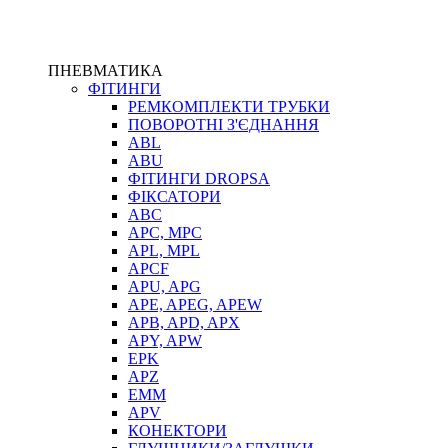
ПНЕВМАТИКА
ФІТИНГИ
РЕМКОМПЛЕКТИ ТРУБКИ
ПОВОРОТНІ З'ЄДНАННЯ
ABL
ABU
ФІТИНГИ DROPSA
ФІКСАТОРИ
ABC
APC, MPC
APL, MPL
APCF
APU, APG
APE, APEG, APEW
APB, APD, APX
APY, APW
EPK
APZ
EMM
APV
КОНЕКТОРИ