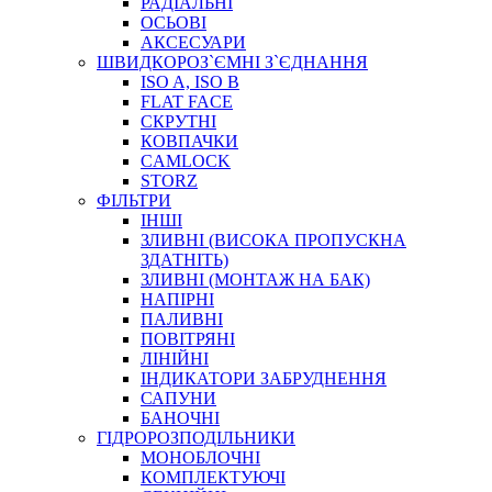
РАДІАЛЬНІ
ОСЬОВІ
АКСЕСУАРИ
АВТОХІМІЯ
ШВИДКОРОЗ`ЄМНІ З`ЄДНАННЯ
ДОМКРАТИ
ISO A, ISO B
НАБОРИ ЗАПОБІЖНИКІВ, КЛЕМ, АКСЕСУАРІВ
FLAT FACE
НАСОСИ, КОМПРЕСОРИ, МАНОМЕТРИ
СКРУТНІ
ПАСТА, АНТИСЕПТИК
КОВПАЧКИ
ІНСТРУМЕНТ
CAMLOCK
STORZ
ФІЛЬТРИ
ІНШІ
ЗЛИВНІ (ВИСОКА ПРОПУСКНА
ЗДАТНІТЬ)
ЗЛИВНІ (МОНТАЖ НА БАК)
НАПІРНІ
ПАЛИВНІ
ПОВІТРЯНІ
САДОВИЙ ІНВЕНТАР
ЛІНІЙНІ
ЕЛЕКТРИЧНІ ПРИЛАДИ
ІНДИКАТОРИ ЗАБРУДНЕННЯ
ПАЛЬНИКИ, ПАЯЛЬНИКИ, ПАЯЛЬНІ ЛАМПИ
САПУНИ
ІНСТРУМЕНТИ ДЛЯ ЕЛЕКТРИКА
БАНОЧНІ
ЕЛЕКТРОІНСТРУМЕНТИ
ГІДРОРОЗПОДІЛЬНИКИ
ЗАМКИ І КОМПЛЕКТУЮЧІ
МОНОБЛОЧНІ
КОМПЛЕКТУЮЧІ
ІНСТРУМЕНТИ ДЛЯ ЗВАРЮВАННЯ, АКСЕСУАРИ