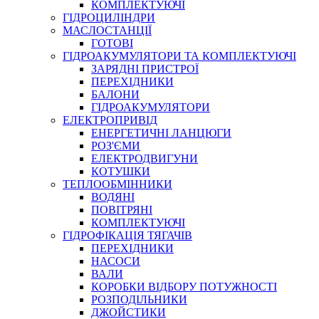
КОМПЛЕКТУЮЧІ
ГІДРОЦИЛІНДРИ
МАСЛОСТАНЦІЇ
ГОТОВІ
ГІДРОАКУМУЛЯТОРИ ТА КОМПЛЕКТУЮЧІ
СПЕЦІАЛЬНІ
ЗАРЯДНІ ПРИСТРОЇ
ОЛИВИ
ПЕРЕХІДНИКИ
БАЛОНИ
ГЕРМЕТИКИ
ГІДРОАКУМУЛЯТОРИ
ЗМАЗКИ
ЕЛЕКТРОПРИВІД
КЛЕЇ, ЦЕМЕНТИ, ЕПОКСИДКИ
ЕНЕРГЕТИЧНІ ЛАНЦЮГИ
РЕМОНТ ГІДРОЦИЛІНДРІВ
РОЗ'ЄМИ
ЕЛЕКТРОДВИГУНИ
КОТУШКИ
ТЕПЛООБМІННИКИ
ВОДЯНІ
ПОВІТРЯНІ
КОМПЛЕКТУЮЧІ
ГІДРОФІКАЦІЯ ТЯГАЧІВ
ПЕРЕХІДНИКИ
НАСОСИ
БОРЕКС, ЕО
ВАЛИ
КОРОБКИ ВІДБОРУ ПОТУЖНОСТІ
РОЗПОДІЛЬНИКИ
ДЖОЙСТИКИ