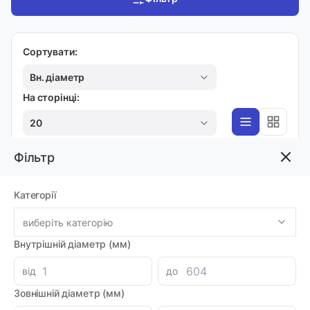
Сортувати:
Вн. діаметр
На сторінці:
20
Фільтр
4WM
Категорії
Гідророзподілювач 4WMM6D50
Код товара: 49983
виберіть категорію
Артикул: MI0018408
Виробник: OLEODINAMICA MOZIONI
Внутрішній діаметр (мм)
Доставка 1-2 дні
-
+
2534.48 грн
від
до
Зовнішній діаметр (мм)