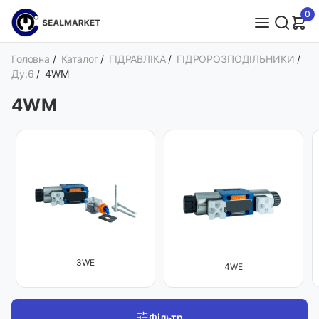
0
Головна
/
Каталог
/
ГІДРАВЛІКА
/
ГІДРОРОЗПОДІЛЬНИКИ
/
Ду.6
/
4WM
4WM
3WE
4WE
Фільтр