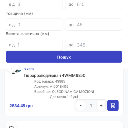
від
до
4WM
Товщина (мм)
Гідророзподілювач 4WMM6D50F
Код товара: 49984
від
до
Артикул: MI0009038
Виробник: OLEODINAMICA MOZIONI
Висота фактична (мм)
Доставка 1-2 дні
-
+
2698.80 грн
від
до
4WM
Гідророзподілювач 4WMM6E50
Код товара: 49985
Артикул: MI0018409
Виробник: OLEODINAMICA MOZIONI
Доставка 1-2 дні
-
+
2534.48 грн