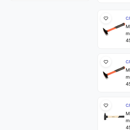
С
М
m
4
С
М
m
4
С
М
m
4