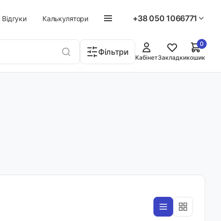
+38 050 1066771
Відгуки
Калькулятори
0
Фільтри
Кабінет
Закладки
кошик