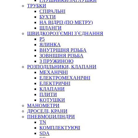
ГЛУШНИКИ/ЗАГЛУШКИ
ТРУБКИ
СПІРАЛЬНІ
БУХТИ
НА ВІДРІЗ (ПО МЕТРУ)
ШЛАНГИ
ШВИДКОРОЗ`ЄМНІ З`ЄДНАННЯ
P5
ЯЛИНКА
ВНУТРІШНЯ РІЗЬБА
ЗОВНІШНЯ РІЗЬБА
З ПРУЖИНОЮ
РОЗПОДІЛЬНИКИ, КЛАПАНИ
МЕХАНІЧНІ
ЕЛЕКТРОМЕХАНІЧНІ
ЕЛЕКТРИЧНІ
КЛАПАНИ
ПЛИТИ
КОТУШКИ
МАНОМЕТРИ
ДРОСЕЛІ, КРАНИ
ПНЕВМОЦИЛІНДРИ
TN
КОМПЛЕКТУЮЧІ
SDA