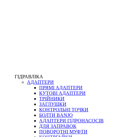
ПІСТОЛЕТИ
КОМПЛЕКТУЮЧІ ДЛЯ РУКАВІВ ВИСОКОГО ТИСКУ
КП
ВЕРСТАТИ
ФІТИНГИ ДІАГНОСТИЧНІ
ГІДРАВЛІКА
АДАПТЕРИ
АКСЕСУАРИ
ПРЯМІ АДАПТЕРИ
ТРУБКИ ТА КОМПЛЕКТУЮЧІ
КУТОВІ АДАПТЕРИ
ФІТИНГИ ГІДРАВЛІЧНІ
ТРІЙНИКИ
ФІТИНГИ КОНДИЦІОНЕРНІ
ЗАГЛУШКИ
ЗАХИСТ РУКАВІВ
КОНТРОЛЬНІ ТОЧКИ
ФІТИНГИ KARCHER
БОЛТИ BANJO
ФІТИНГИ НА ПІДЙОМ КАБІНИ
АДАПТЕРИ ГІДРОНАСОСІВ
РУКАВА
ДЛЯ ЗАПРАВОК
КОНЕКТОРИ
ПОВОРОТНІ МУФТИ