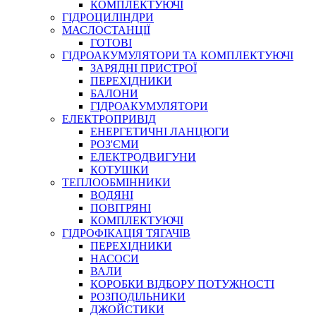
КОМПЛЕКТУЮЧІ
ГІДРОЦИЛІНДРИ
МАСЛОСТАНЦІЇ
ГОТОВІ
ГІДРОАКУМУЛЯТОРИ ТА КОМПЛЕКТУЮЧІ
СПЕЦІАЛЬНІ
ЗАРЯДНІ ПРИСТРОЇ
ОЛИВИ
ПЕРЕХІДНИКИ
БАЛОНИ
ГЕРМЕТИКИ
ГІДРОАКУМУЛЯТОРИ
ЗМАЗКИ
ЕЛЕКТРОПРИВІД
КЛЕЇ, ЦЕМЕНТИ, ЕПОКСИДКИ
ЕНЕРГЕТИЧНІ ЛАНЦЮГИ
РЕМОНТ ГІДРОЦИЛІНДРІВ
РОЗ'ЄМИ
ЕЛЕКТРОДВИГУНИ
КОТУШКИ
ТЕПЛООБМІННИКИ
ВОДЯНІ
ПОВІТРЯНІ
КОМПЛЕКТУЮЧІ
ГІДРОФІКАЦІЯ ТЯГАЧІВ
ПЕРЕХІДНИКИ
НАСОСИ
БОРЕКС, ЕО
ВАЛИ
КОРОБКИ ВІДБОРУ ПОТУЖНОСТІ
РОЗПОДІЛЬНИКИ
ДЖОЙСТИКИ