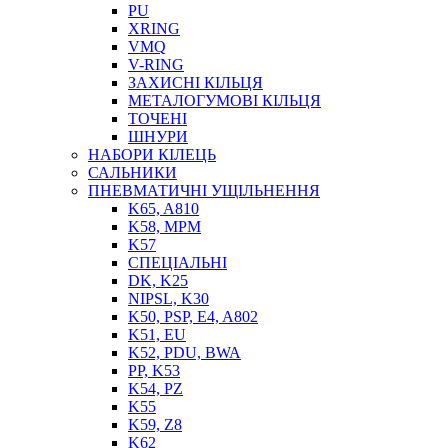
PU
XRING
VMQ
V-RING
ЗАХИСНІ КІЛЬЦЯ
МЕТАЛОГУМОВІ КІЛЬЦЯ
СОЖ
ТОЧЕНІ
ПІСТОЛЕТИ
ШНУРИ
НАСОСИ ТА ПОМПИ
НАБОРИ КІЛЕЦЬ
НАГНІТАЧІ
САЛЬНИКИ
МУФТИ (НАСАДКИ) ДЛЯ ШПРИЦІВ
ПНЕВМАТИЧНІ УЩІЛЬНЕННЯ
МАСЛЯНКИ, ЛІЙКИ
K65, A810
ПРЕС-МАСЛЯНКИ
K58, MPM
ШЛАНГИ, ТРУБКИ
K57
СПЕЦІАЛЬНІ
ШПРИЦИ МАСТИЛЬНІ
DK, K25
РУКАВА
NIPSL, K30
K50, PSP, E4, A802
K51, EU
K52, PDU, BWA
PP, K53
K54, PZ
K55
K59, Z8
K62