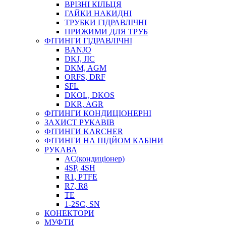
ВРІЗНІ КІЛЬЦЯ
ГАЙКИ НАКИДНІ
ТРУБКИ ГІДРАВЛІЧНІ
ПРИЖИМИ ДЛЯ ТРУБ
ФІТИНГИ ГІДРАВЛІЧНІ
BANJO
DKJ, JIC
DKM, AGM
ORFS, DRF
SFL
DKOL, DKOS
DKR, AGR
ФІТИНГИ КОНДИЦІОНЕРНІ
ЗАХИСТ РУКАВІВ
ФІТИНГИ KARCHER
ФІТИНГИ НА ПІДЙОМ КАБІНИ
РУКАВА
AC(кондиціонер)
4SP, 4SH
R1, PTFE
R7, R8
TE
1-2SC, SN
КОНЕКТОРИ
МУФТИ