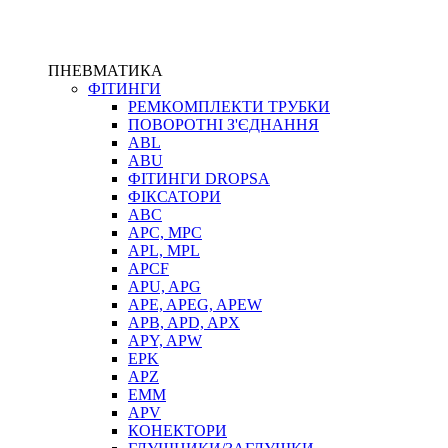
ПНЕВМАТИКА
ФІТИНГИ
РЕМКОМПЛЕКТИ ТРУБКИ
ПОВОРОТНІ З'ЄДНАННЯ
ABL
ABU
ФІТИНГИ DROPSA
ФІКСАТОРИ
ABC
APC, MPC
APL, MPL
APCF
APU, APG
APE, APEG, APEW
APB, APD, APX
APY, APW
EPK
APZ
EMM
APV
КОНЕКТОРИ