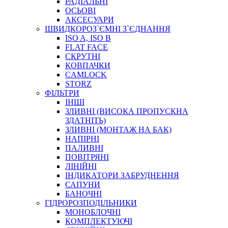
РАДІАЛЬНІ
ОСЬОВІ
АКСЕСУАРИ
АВТОХІМІЯ
ШВИДКОРОЗ`ЄМНІ З`ЄДНАННЯ
ДОМКРАТИ
ISO A, ISO B
НАБОРИ ЗАПОБІЖНИКІВ, КЛЕМ, АКСЕСУАРІВ
FLAT FACE
НАСОСИ, КОМПРЕСОРИ, МАНОМЕТРИ
СКРУТНІ
ПАСТА, АНТИСЕПТИК
КОВПАЧКИ
ІНСТРУМЕНТ
CAMLOCK
STORZ
ФІЛЬТРИ
ІНШІ
ЗЛИВНІ (ВИСОКА ПРОПУСКНА
ЗДАТНІТЬ)
ЗЛИВНІ (МОНТАЖ НА БАК)
НАПІРНІ
ПАЛИВНІ
ПОВІТРЯНІ
САДОВИЙ ІНВЕНТАР
ЛІНІЙНІ
ЕЛЕКТРИЧНІ ПРИЛАДИ
ІНДИКАТОРИ ЗАБРУДНЕННЯ
ПАЛЬНИКИ, ПАЯЛЬНИКИ, ПАЯЛЬНІ ЛАМПИ
САПУНИ
ІНСТРУМЕНТИ ДЛЯ ЕЛЕКТРИКА
БАНОЧНІ
ЕЛЕКТРОІНСТРУМЕНТИ
ГІДРОРОЗПОДІЛЬНИКИ
ЗАМКИ І КОМПЛЕКТУЮЧІ
МОНОБЛОЧНІ
КОМПЛЕКТУЮЧІ
ІНСТРУМЕНТИ ДЛЯ ЗВАРЮВАННЯ, АКСЕСУАРИ