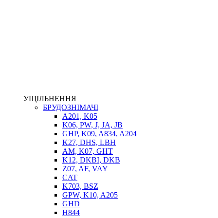
НАСОСИ-ДОЗАТОРИ
ГІДРОЦИЛІНДРИ
МАСЛОСТАНЦІЇ
ГІДРОАКУМУЛЯТОРИ ТА КОМПЛЕКТУЮЧІ
ЕЛЕКТРОПРИВІД
ТЕПЛООБМІННИКИ
ГІДРОФІКАЦІЯ ТЯГАЧІВ
КОНТРОЛЬНО-ВИМІРЮВАЛЬНА АПАРАТУРА
РОТАТОРИ
ЛЕБІДКИ
УЩІЛЬНЕННЯ
ВТУЛКИ
БРУДОЗНІМАЧІ
A201, K05
K06, PW, J, JA, JB
GHP, K09, A834, A204
K27, DHS, LBH
AM, K07, GHT
K12, DKBI, DKB
Z07, AF, VAY
CAT
K703, BSZ
BIMETAL
GPW, K10, A205
ВК-1
GHD
ВК-2
H844
Е90, E92