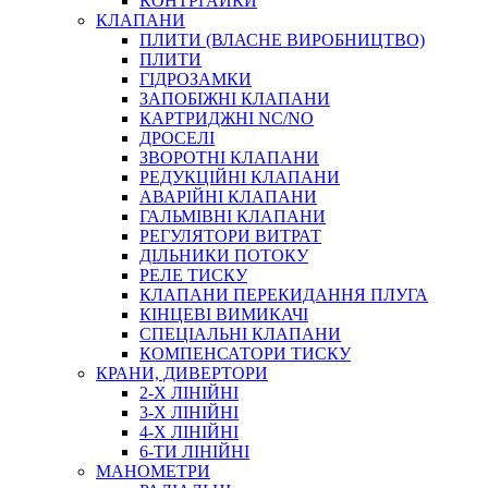
КОНТРГАЙКИ
МУФТИ
КЛАПАНИ
ХОМУТИ
ПЛИТИ (ВЛАСНЕ ВИРОБНИЦТВО)
ПЛИТИ
ГІДРОЗАМКИ
ЗАПОБІЖНІ КЛАПАНИ
КАРТРИДЖНІ NC/NO
ДРОСЕЛІ
ЗВОРОТНІ КЛАПАНИ
РЕДУКЦІЙНІ КЛАПАНИ
АВАРІЙНІ КЛАПАНИ
ЧЕРВ`ЯЧНІ
ГАЛЬМІВНІ КЛАПАНИ
СИЛОВІ
РЕГУЛЯТОРИ ВИТРАТ
ДІЛЬНИКИ ПОТОКУ
ДРОТЯНІ
РЕЛЕ ТИСКУ
ПРУЖИННІ
КЛАПАНИ ПЕРЕКИДАННЯ ПЛУГА
НЕЙЛОНОВІ
КІНЦЕВІ ВИМИКАЧІ
ПРОРЕЗИНЕНІ
СПЕЦІАЛЬНІ КЛАПАНИ
АВТОТОВАРИ
КОМПЕНСАТОРИ ТИСКУ
КРАНИ, ДИВЕРТОРИ
2-Х ЛІНІЙНІ
3-Х ЛІНІЙНІ
4-Х ЛІНІЙНІ
6-ТИ ЛІНІЙНІ
МАНОМЕТРИ