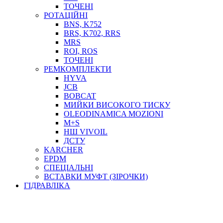
ТОСОЛ, АНТИФРИЗ
ТОЧЕНІ
ОЛИВА-ПАЛИВО
РОТАЦІЙНІ
BNS, K752
ПОВІТРЯ-ВОДА
BRS, K702, RRS
ДЛЯ ЗВАРЮВАННЯ
MRS
НАПІРНО-ВСМОКТУЮЧІ
ROI, ROS
АЗС
ТОЧЕНІ
РЕМКОМПЛЕКТИ
HYVA
JCB
BOBCAT
МИЙКИ ВИСОКОГО ТИСКУ
OLEODINAMICA MOZIONI
M+S
НШ VIVOIL
ДСТУ
ФІЛЬТРИ ДЛЯ ПАЛЬНОГО
KARCHER
ПІДДОНИ ДЛЯ БОЧОК
EPDM
МОДУЛЬНІ АЗС
СПЕЦІАЛЬНІ
МЕТРОЛОГІЧНЕ ОБЛАДНАННЯ
ВСТАВКИ МУФТ (ЗІРОЧКИ)
ЛІЧИЛЬНИКИ І ВИТРАТОМІРИ ДЛЯ ПАЛЬНОГО
ГІДРАВЛІКА
КОТУШКИ ДЛЯ ШЛАНГІВ
НАСОСИ ДЛЯ ПАЛЬНОГО
МОБІЛЬНІ КОЛОНКИ ТА КОМПЛЕКТИ ЗАПРАВКИ
СТАЦІОНАРНІ КОЛОНКИ