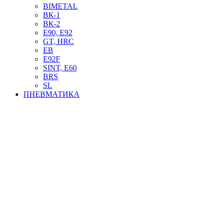
BIMETAL
ВК-1
ВК-2
Е90, E92
GT, HRC
EB
Е92F
SINT, E60
BRS
SL
ПНЕВМАТИКА