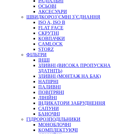
РАДІАЛЬНІ
ОСЬОВІ
АКСЕСУАРИ
АВТОХІМІЯ
ШВИДКОРОЗ`ЄМНІ З`ЄДНАННЯ
ДОМКРАТИ
ISO A, ISO B
НАБОРИ ЗАПОБІЖНИКІВ, КЛЕМ, АКСЕСУАРІВ
FLAT FACE
НАСОСИ, КОМПРЕСОРИ, МАНОМЕТРИ
СКРУТНІ
ПАСТА, АНТИСЕПТИК
КОВПАЧКИ
ІНСТРУМЕНТ
CAMLOCK
STORZ
ФІЛЬТРИ
ІНШІ
ЗЛИВНІ (ВИСОКА ПРОПУСКНА
ЗДАТНІТЬ)
ЗЛИВНІ (МОНТАЖ НА БАК)
НАПІРНІ
ПАЛИВНІ
ПОВІТРЯНІ
САДОВИЙ ІНВЕНТАР
ЛІНІЙНІ
ЕЛЕКТРИЧНІ ПРИЛАДИ
ІНДИКАТОРИ ЗАБРУДНЕННЯ
ПАЛЬНИКИ, ПАЯЛЬНИКИ, ПАЯЛЬНІ ЛАМПИ
САПУНИ
ІНСТРУМЕНТИ ДЛЯ ЕЛЕКТРИКА
БАНОЧНІ
ЕЛЕКТРОІНСТРУМЕНТИ
ГІДРОРОЗПОДІЛЬНИКИ
ЗАМКИ І КОМПЛЕКТУЮЧІ
МОНОБЛОЧНІ
КОМПЛЕКТУЮЧІ
ІНСТРУМЕНТИ ДЛЯ ЗВАРЮВАННЯ, АКСЕСУАРИ