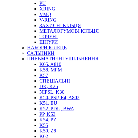
PU
XRING
VMQ
V-RING
ЗАХИСНІ КІЛЬЦЯ
МЕТАЛОГУМОВІ КІЛЬЦЯ
СОЖ
ТОЧЕНІ
ПІСТОЛЕТИ
ШНУРИ
НАСОСИ ТА ПОМПИ
НАБОРИ КІЛЕЦЬ
НАГНІТАЧІ
САЛЬНИКИ
МУФТИ (НАСАДКИ) ДЛЯ ШПРИЦІВ
ПНЕВМАТИЧНІ УЩІЛЬНЕННЯ
МАСЛЯНКИ, ЛІЙКИ
K65, A810
ПРЕС-МАСЛЯНКИ
K58, MPM
ШЛАНГИ, ТРУБКИ
K57
СПЕЦІАЛЬНІ
ШПРИЦИ МАСТИЛЬНІ
DK, K25
РУКАВА
NIPSL, K30
K50, PSP, E4, A802
K51, EU
K52, PDU, BWA
PP, K53
K54, PZ
K55
K59, Z8
K62