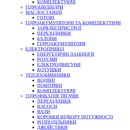
КОМПЛЕКТУЮЧІ
ГІДРОЦИЛІНДРИ
МАСЛОСТАНЦІЇ
ГОТОВІ
ГІДРОАКУМУЛЯТОРИ ТА КОМПЛЕКТУЮЧІ
СПЕЦІАЛЬНІ
ЗАРЯДНІ ПРИСТРОЇ
ОЛИВИ
ПЕРЕХІДНИКИ
БАЛОНИ
ГЕРМЕТИКИ
ГІДРОАКУМУЛЯТОРИ
ЗМАЗКИ
ЕЛЕКТРОПРИВІД
КЛЕЇ, ЦЕМЕНТИ, ЕПОКСИДКИ
ЕНЕРГЕТИЧНІ ЛАНЦЮГИ
РЕМОНТ ГІДРОЦИЛІНДРІВ
РОЗ'ЄМИ
ЕЛЕКТРОДВИГУНИ
КОТУШКИ
ТЕПЛООБМІННИКИ
ВОДЯНІ
ПОВІТРЯНІ
КОМПЛЕКТУЮЧІ
ГІДРОФІКАЦІЯ ТЯГАЧІВ
ПЕРЕХІДНИКИ
НАСОСИ
БОРЕКС, ЕО
ВАЛИ
КОРОБКИ ВІДБОРУ ПОТУЖНОСТІ
РОЗПОДІЛЬНИКИ
ДЖОЙСТИКИ