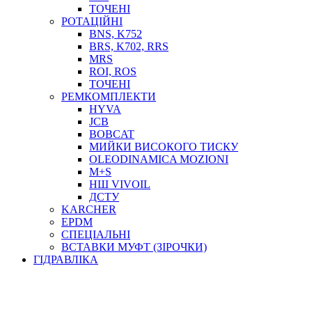
ТОСОЛ, АНТИФРИЗ
ТОЧЕНІ
ОЛИВА-ПАЛИВО
РОТАЦІЙНІ
BNS, K752
ПОВІТРЯ-ВОДА
BRS, K702, RRS
ДЛЯ ЗВАРЮВАННЯ
MRS
НАПІРНО-ВСМОКТУЮЧІ
ROI, ROS
АЗС
ТОЧЕНІ
РЕМКОМПЛЕКТИ
HYVA
JCB
BOBCAT
МИЙКИ ВИСОКОГО ТИСКУ
OLEODINAMICA MOZIONI
M+S
НШ VIVOIL
ДСТУ
ФІЛЬТРИ ДЛЯ ПАЛЬНОГО
KARCHER
ПІДДОНИ ДЛЯ БОЧОК
EPDM
МОДУЛЬНІ АЗС
СПЕЦІАЛЬНІ
МЕТРОЛОГІЧНЕ ОБЛАДНАННЯ
ВСТАВКИ МУФТ (ЗІРОЧКИ)
ЛІЧИЛЬНИКИ І ВИТРАТОМІРИ ДЛЯ ПАЛЬНОГО
ГІДРАВЛІКА
КОТУШКИ ДЛЯ ШЛАНГІВ
НАСОСИ ДЛЯ ПАЛЬНОГО
МОБІЛЬНІ КОЛОНКИ ТА КОМПЛЕКТИ ЗАПРАВКИ
СТАЦІОНАРНІ КОЛОНКИ