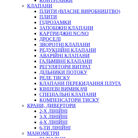
КОНТРГАЙКИ
МУФТИ
КЛАПАНИ
ХОМУТИ
ПЛИТИ (ВЛАСНЕ ВИРОБНИЦТВО)
ПЛИТИ
ГІДРОЗАМКИ
ЗАПОБІЖНІ КЛАПАНИ
КАРТРИДЖНІ NC/NO
ДРОСЕЛІ
ЗВОРОТНІ КЛАПАНИ
РЕДУКЦІЙНІ КЛАПАНИ
АВАРІЙНІ КЛАПАНИ
ЧЕРВ`ЯЧНІ
ГАЛЬМІВНІ КЛАПАНИ
СИЛОВІ
РЕГУЛЯТОРИ ВИТРАТ
ДІЛЬНИКИ ПОТОКУ
ДРОТЯНІ
РЕЛЕ ТИСКУ
ПРУЖИННІ
КЛАПАНИ ПЕРЕКИДАННЯ ПЛУГА
НЕЙЛОНОВІ
КІНЦЕВІ ВИМИКАЧІ
ПРОРЕЗИНЕНІ
СПЕЦІАЛЬНІ КЛАПАНИ
АВТОТОВАРИ
КОМПЕНСАТОРИ ТИСКУ
КРАНИ, ДИВЕРТОРИ
2-Х ЛІНІЙНІ
3-Х ЛІНІЙНІ
4-Х ЛІНІЙНІ
6-ТИ ЛІНІЙНІ
МАНОМЕТРИ