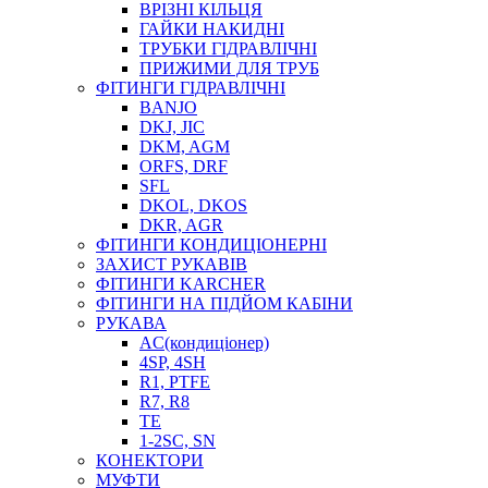
ВРІЗНІ КІЛЬЦЯ
ГАЙКИ НАКИДНІ
ТРУБКИ ГІДРАВЛІЧНІ
ПРИЖИМИ ДЛЯ ТРУБ
ФІТИНГИ ГІДРАВЛІЧНІ
BANJO
DKJ, JIC
DKM, AGM
ORFS, DRF
SFL
DKOL, DKOS
DKR, AGR
ФІТИНГИ КОНДИЦІОНЕРНІ
ЗАХИСТ РУКАВІВ
ФІТИНГИ KARCHER
ФІТИНГИ НА ПІДЙОМ КАБІНИ
РУКАВА
AC(кондиціонер)
4SP, 4SH
R1, PTFE
R7, R8
TE
1-2SC, SN
КОНЕКТОРИ
МУФТИ