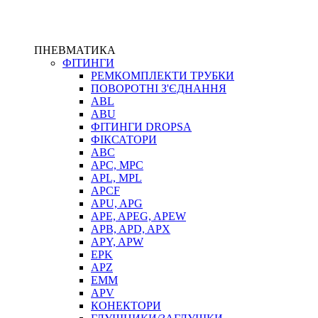
ПНЕВМАТИКА
ФІТИНГИ
РЕМКОМПЛЕКТИ ТРУБКИ
ПОВОРОТНІ З'ЄДНАННЯ
ABL
ABU
ФІТИНГИ DROPSA
ФІКСАТОРИ
ABC
APC, MPC
APL, MPL
APCF
APU, APG
APE, APEG, APEW
APB, APD, APX
APY, APW
EPK
APZ
EMM
APV
КОНЕКТОРИ