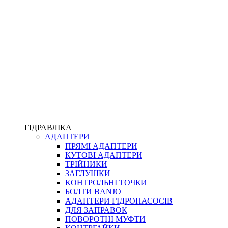
ПІСТОЛЕТИ
КОМПЛЕКТУЮЧІ ДЛЯ РУКАВІВ ВИСОКОГО ТИСКУ
КП
ВЕРСТАТИ
ФІТИНГИ ДІАГНОСТИЧНІ
ГІДРАВЛІКА
АДАПТЕРИ
АКСЕСУАРИ
ПРЯМІ АДАПТЕРИ
ТРУБКИ ТА КОМПЛЕКТУЮЧІ
КУТОВІ АДАПТЕРИ
ФІТИНГИ ГІДРАВЛІЧНІ
ТРІЙНИКИ
ФІТИНГИ КОНДИЦІОНЕРНІ
ЗАГЛУШКИ
ЗАХИСТ РУКАВІВ
КОНТРОЛЬНІ ТОЧКИ
ФІТИНГИ KARCHER
БОЛТИ BANJO
ФІТИНГИ НА ПІДЙОМ КАБІНИ
АДАПТЕРИ ГІДРОНАСОСІВ
РУКАВА
ДЛЯ ЗАПРАВОК
КОНЕКТОРИ
ПОВОРОТНІ МУФТИ