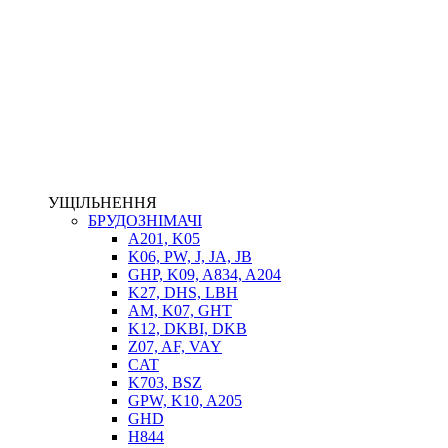
НАСОСИ-ДОЗАТОРИ
ГІДРОЦИЛІНДРИ
МАСЛОСТАНЦІЇ
ГІДРОАКУМУЛЯТОРИ ТА КОМПЛЕКТУЮЧІ
ЕЛЕКТРОПРИВІД
ТЕПЛООБМІННИКИ
ГІДРОФІКАЦІЯ ТЯГАЧІВ
КОНТРОЛЬНО-ВИМІРЮВАЛЬНА АПАРАТУРА
РОТАТОРИ
ЛЕБІДКИ
УЩІЛЬНЕННЯ
ВТУЛКИ
БРУДОЗНІМАЧІ
A201, K05
K06, PW, J, JA, JB
GHP, K09, A834, A204
K27, DHS, LBH
AM, K07, GHT
K12, DKBI, DKB
Z07, AF, VAY
CAT
K703, BSZ
BIMETAL
GPW, K10, A205
ВК-1
GHD
ВК-2
H844
Е90, E92