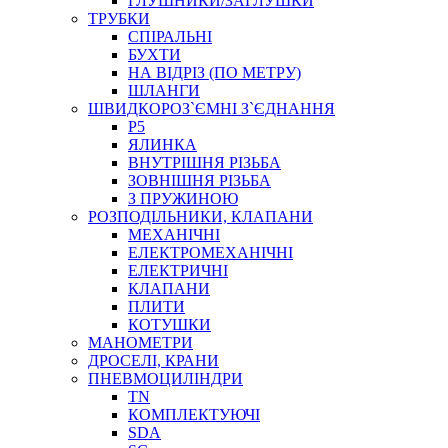
ГЛУШНИКИ/ЗАГЛУШКИ
ТРУБКИ
СПІРАЛЬНІ
БУХТИ
НА ВІДРІЗ (ПО МЕТРУ)
ШЛАНГИ
ШВИДКОРОЗ`ЄМНІ З`ЄДНАННЯ
P5
ЯЛИНКА
ВНУТРІШНЯ РІЗЬБА
ЗОВНІШНЯ РІЗЬБА
З ПРУЖИНОЮ
РОЗПОДІЛЬНИКИ, КЛАПАНИ
МЕХАНІЧНІ
ЕЛЕКТРОМЕХАНІЧНІ
ЕЛЕКТРИЧНІ
КЛАПАНИ
ПЛИТИ
КОТУШКИ
МАНОМЕТРИ
ДРОСЕЛІ, КРАНИ
ПНЕВМОЦИЛІНДРИ
TN
КОМПЛЕКТУЮЧІ
SDA