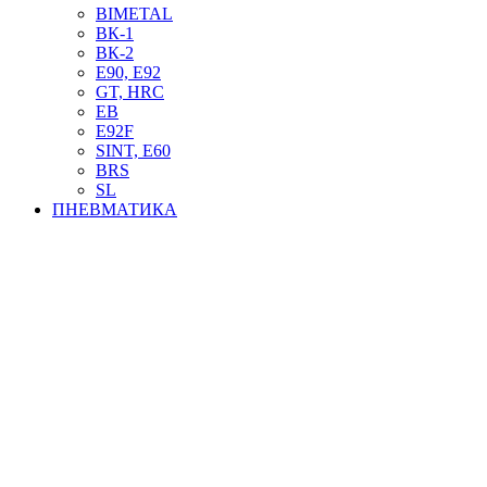
BIMETAL
ВК-1
ВК-2
Е90, E92
GT, HRC
EB
Е92F
SINT, E60
BRS
SL
ПНЕВМАТИКА