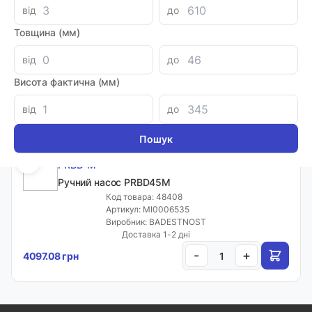
від
до
PRBD-M
Товщина (мм)
Ручний насос PRBD25M
Код товара: 38348
від
до
Артикул: MI0006533
Виробник: BADESTNOST
Висота фактична (мм)
Луцьк: 1
-
+
3916.12 грн
від
до
PRBD-M
Ручний насос PRBD45M
Код товара: 48408
Артикул: MI0006535
Виробник: BADESTNOST
Доставка 1-2 дні
-
+
4097.08 грн