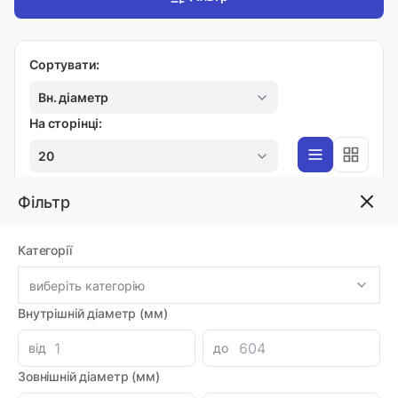
Сортувати:
Вн. діаметр
На сторінці:
20
Фільтр
PRBD-M
Категорії
Ручний насос PRBD12M
Код товара: 48375
виберіть категорію
Артикул: MI0007153
Виробник: BADESTNOST
Внутрішній діаметр (мм)
Доставка 1-2 дні
-
+
3916.12 грн
від
до
Зовнішній діаметр (мм)