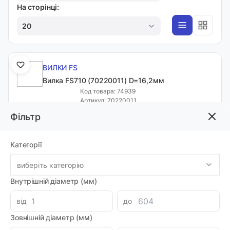
На сторінці:
20
ВИЛКИ FS
Вилка FS710 (70220011) D=16,2мм
Код товара: 74939
Артикул: 70220011
Виробник: MAC POWER
Фільтр
Доставка 1-2 дні
-
+
564.20 грн
Категорії
виберіть категорію
ВИЛКИ FS
Внутрішній діаметр (мм)
Вилка FS712 (70220012)
від
до
Код товара: 74940
Артикул: 70220012
Зовнішній діаметр (мм)
Доставка 1-2 дні