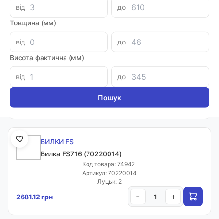
-
+
790.40 грн
від
до
Товщина (мм)
від
до
ВИЛКИ FS
Висота фактична (мм)
Вилка FS714 (70220013)
Код товара: 74941
від
до
Артикул: 70220013
Доставка 1-2 дні
-
+
1469.52 грн
ВИЛКИ FS
Вилка FS716 (70220014)
Код товара: 74942
Артикул: 70220014
Луцьк: 2
-
+
2681.12 грн