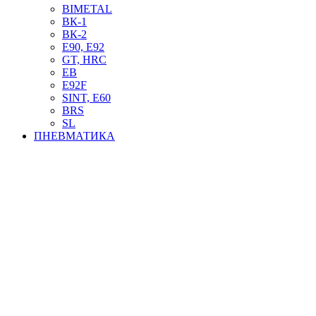
BIMETAL
ВК-1
ВК-2
Е90, E92
GT, HRC
EB
Е92F
SINT, E60
BRS
SL
ПНЕВМАТИКА