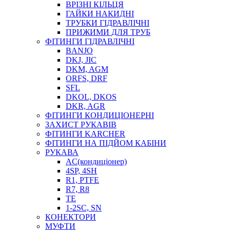
ВРІЗНІ КІЛЬЦЯ
ГАЙКИ НАКИДНІ
ТРУБКИ ГІДРАВЛІЧНІ
ПРИЖИМИ ДЛЯ ТРУБ
ФІТИНГИ ГІДРАВЛІЧНІ
BANJO
DKJ, JIC
DKM, AGM
ORFS, DRF
SFL
DKOL, DKOS
DKR, AGR
ФІТИНГИ КОНДИЦІОНЕРНІ
ЗАХИСТ РУКАВІВ
ФІТИНГИ KARCHER
ФІТИНГИ НА ПІДЙОМ КАБІНИ
РУКАВА
AC(кондиціонер)
4SP, 4SH
R1, PTFE
R7, R8
TE
1-2SC, SN
КОНЕКТОРИ
МУФТИ