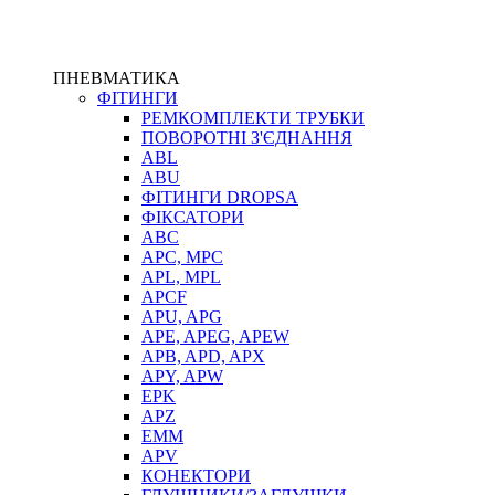
ПНЕВМАТИКА
ФІТИНГИ
РЕМКОМПЛЕКТИ ТРУБКИ
ПОВОРОТНІ З'ЄДНАННЯ
ABL
ABU
ФІТИНГИ DROPSA
ФІКСАТОРИ
ABC
APC, MPC
APL, MPL
APCF
APU, APG
APE, APEG, APEW
APB, APD, APX
APY, APW
EPK
APZ
EMM
APV
КОНЕКТОРИ