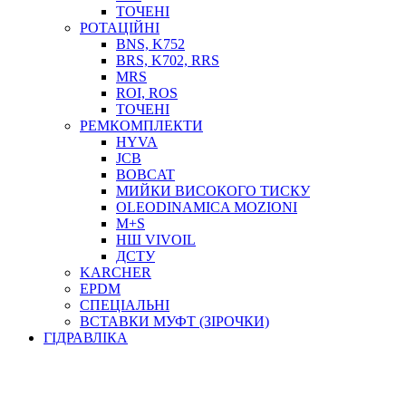
ТОСОЛ, АНТИФРИЗ
ТОЧЕНІ
ОЛИВА-ПАЛИВО
РОТАЦІЙНІ
BNS, K752
ПОВІТРЯ-ВОДА
BRS, K702, RRS
ДЛЯ ЗВАРЮВАННЯ
MRS
НАПІРНО-ВСМОКТУЮЧІ
ROI, ROS
АЗС
ТОЧЕНІ
РЕМКОМПЛЕКТИ
HYVA
JCB
BOBCAT
МИЙКИ ВИСОКОГО ТИСКУ
OLEODINAMICA MOZIONI
M+S
НШ VIVOIL
ДСТУ
ФІЛЬТРИ ДЛЯ ПАЛЬНОГО
KARCHER
ПІДДОНИ ДЛЯ БОЧОК
EPDM
МОДУЛЬНІ АЗС
СПЕЦІАЛЬНІ
МЕТРОЛОГІЧНЕ ОБЛАДНАННЯ
ВСТАВКИ МУФТ (ЗІРОЧКИ)
ЛІЧИЛЬНИКИ І ВИТРАТОМІРИ ДЛЯ ПАЛЬНОГО
ГІДРАВЛІКА
КОТУШКИ ДЛЯ ШЛАНГІВ
НАСОСИ ДЛЯ ПАЛЬНОГО
МОБІЛЬНІ КОЛОНКИ ТА КОМПЛЕКТИ ЗАПРАВКИ
СТАЦІОНАРНІ КОЛОНКИ