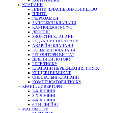
КОНТРГАЙКИ
МУФТИ
КЛАПАНИ
ХОМУТИ
ПЛИТИ (ВЛАСНЕ ВИРОБНИЦТВО)
ПЛИТИ
ГІДРОЗАМКИ
ЗАПОБІЖНІ КЛАПАНИ
КАРТРИДЖНІ NC/NO
ДРОСЕЛІ
ЗВОРОТНІ КЛАПАНИ
РЕДУКЦІЙНІ КЛАПАНИ
АВАРІЙНІ КЛАПАНИ
ЧЕРВ`ЯЧНІ
ГАЛЬМІВНІ КЛАПАНИ
СИЛОВІ
РЕГУЛЯТОРИ ВИТРАТ
ДІЛЬНИКИ ПОТОКУ
ДРОТЯНІ
РЕЛЕ ТИСКУ
ПРУЖИННІ
КЛАПАНИ ПЕРЕКИДАННЯ ПЛУГА
НЕЙЛОНОВІ
КІНЦЕВІ ВИМИКАЧІ
ПРОРЕЗИНЕНІ
СПЕЦІАЛЬНІ КЛАПАНИ
АВТОТОВАРИ
КОМПЕНСАТОРИ ТИСКУ
КРАНИ, ДИВЕРТОРИ
2-Х ЛІНІЙНІ
3-Х ЛІНІЙНІ
4-Х ЛІНІЙНІ
6-ТИ ЛІНІЙНІ
МАНОМЕТРИ