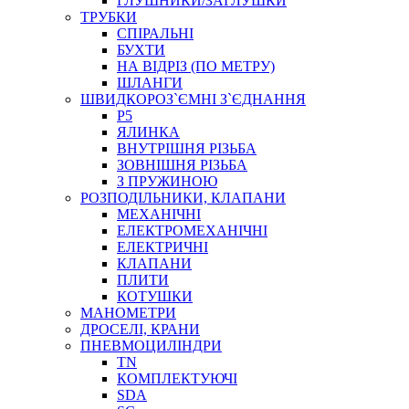
ГЛУШНИКИ/ЗАГЛУШКИ
ТРУБКИ
СПІРАЛЬНІ
БУХТИ
НА ВІДРІЗ (ПО МЕТРУ)
ШЛАНГИ
ШВИДКОРОЗ`ЄМНІ З`ЄДНАННЯ
P5
ЯЛИНКА
ВНУТРІШНЯ РІЗЬБА
ЗОВНІШНЯ РІЗЬБА
З ПРУЖИНОЮ
РОЗПОДІЛЬНИКИ, КЛАПАНИ
МЕХАНІЧНІ
ЕЛЕКТРОМЕХАНІЧНІ
ЕЛЕКТРИЧНІ
КЛАПАНИ
ПЛИТИ
КОТУШКИ
МАНОМЕТРИ
ДРОСЕЛІ, КРАНИ
ПНЕВМОЦИЛІНДРИ
TN
КОМПЛЕКТУЮЧІ
SDA