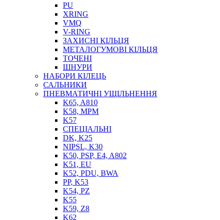
PU
XRING
VMQ
V-RING
ЗАХИСНІ КІЛЬЦЯ
МЕТАЛОГУМОВІ КІЛЬЦЯ
СОЖ
ТОЧЕНІ
ПІСТОЛЕТИ
ШНУРИ
НАСОСИ ТА ПОМПИ
НАБОРИ КІЛЕЦЬ
НАГНІТАЧІ
САЛЬНИКИ
МУФТИ (НАСАДКИ) ДЛЯ ШПРИЦІВ
ПНЕВМАТИЧНІ УЩІЛЬНЕННЯ
МАСЛЯНКИ, ЛІЙКИ
K65, A810
ПРЕС-МАСЛЯНКИ
K58, MPM
ШЛАНГИ, ТРУБКИ
K57
СПЕЦІАЛЬНІ
ШПРИЦИ МАСТИЛЬНІ
DK, K25
РУКАВА
NIPSL, K30
K50, PSP, E4, A802
K51, EU
K52, PDU, BWA
PP, K53
K54, PZ
K55
K59, Z8
K62