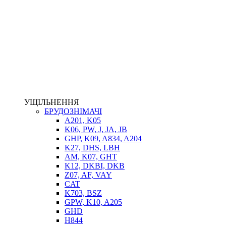
НАСОСИ-ДОЗАТОРИ
ГІДРОЦИЛІНДРИ
МАСЛОСТАНЦІЇ
ГІДРОАКУМУЛЯТОРИ ТА КОМПЛЕКТУЮЧІ
ЕЛЕКТРОПРИВІД
ТЕПЛООБМІННИКИ
ГІДРОФІКАЦІЯ ТЯГАЧІВ
КОНТРОЛЬНО-ВИМІРЮВАЛЬНА АПАРАТУРА
РОТАТОРИ
ЛЕБІДКИ
УЩІЛЬНЕННЯ
ВТУЛКИ
БРУДОЗНІМАЧІ
A201, K05
K06, PW, J, JA, JB
GHP, K09, A834, A204
K27, DHS, LBH
AM, K07, GHT
K12, DKBI, DKB
Z07, AF, VAY
CAT
K703, BSZ
BIMETAL
GPW, K10, A205
ВК-1
GHD
ВК-2
H844
Е90, E92