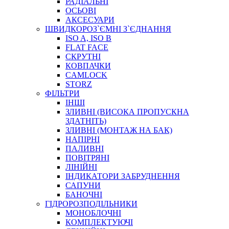
РАДІАЛЬНІ
ОСЬОВІ
АКСЕСУАРИ
АВТОХІМІЯ
ШВИДКОРОЗ`ЄМНІ З`ЄДНАННЯ
ДОМКРАТИ
ISO A, ISO B
НАБОРИ ЗАПОБІЖНИКІВ, КЛЕМ, АКСЕСУАРІВ
FLAT FACE
НАСОСИ, КОМПРЕСОРИ, МАНОМЕТРИ
СКРУТНІ
ПАСТА, АНТИСЕПТИК
КОВПАЧКИ
ІНСТРУМЕНТ
CAMLOCK
STORZ
ФІЛЬТРИ
ІНШІ
ЗЛИВНІ (ВИСОКА ПРОПУСКНА
ЗДАТНІТЬ)
ЗЛИВНІ (МОНТАЖ НА БАК)
НАПІРНІ
ПАЛИВНІ
ПОВІТРЯНІ
САДОВИЙ ІНВЕНТАР
ЛІНІЙНІ
ЕЛЕКТРИЧНІ ПРИЛАДИ
ІНДИКАТОРИ ЗАБРУДНЕННЯ
ПАЛЬНИКИ, ПАЯЛЬНИКИ, ПАЯЛЬНІ ЛАМПИ
САПУНИ
ІНСТРУМЕНТИ ДЛЯ ЕЛЕКТРИКА
БАНОЧНІ
ЕЛЕКТРОІНСТРУМЕНТИ
ГІДРОРОЗПОДІЛЬНИКИ
ЗАМКИ І КОМПЛЕКТУЮЧІ
МОНОБЛОЧНІ
КОМПЛЕКТУЮЧІ
ІНСТРУМЕНТИ ДЛЯ ЗВАРЮВАННЯ, АКСЕСУАРИ