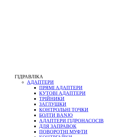
ПІСТОЛЕТИ
КОМПЛЕКТУЮЧІ ДЛЯ РУКАВІВ ВИСОКОГО ТИСКУ
КП
ВЕРСТАТИ
ФІТИНГИ ДІАГНОСТИЧНІ
ГІДРАВЛІКА
АДАПТЕРИ
АКСЕСУАРИ
ПРЯМІ АДАПТЕРИ
ТРУБКИ ТА КОМПЛЕКТУЮЧІ
КУТОВІ АДАПТЕРИ
ФІТИНГИ ГІДРАВЛІЧНІ
ТРІЙНИКИ
ФІТИНГИ КОНДИЦІОНЕРНІ
ЗАГЛУШКИ
ЗАХИСТ РУКАВІВ
КОНТРОЛЬНІ ТОЧКИ
ФІТИНГИ KARCHER
БОЛТИ BANJO
ФІТИНГИ НА ПІДЙОМ КАБІНИ
АДАПТЕРИ ГІДРОНАСОСІВ
РУКАВА
ДЛЯ ЗАПРАВОК
КОНЕКТОРИ
ПОВОРОТНІ МУФТИ